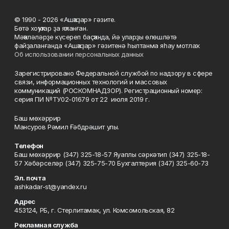
© 1990 - 2026 «Ашҡаҙар» гәзите.
Бөтә хоҡуҡтар ҙа яҡланған.
Мәҡәләләрҙе күсереп баҫҡанда, йә уларҙы өлөшләтә
файҙаланғанда «Ашҡаҙар» гәзитенә һылтанма яһау мотлаҡ.
Об использовании персональных данных
Зарегистрировано Федеральной службой по надзору в сфере
связи, информационных технологий и массовых
коммуникаций (РОСКОМНАДЗОР). Регистрационный номер:
серия ПИ №ТУ02-01679 от 22 июля 2019 г.
Баш мөхәррир
Мансуров Рәмил Ғәбдрәшит улы.
Телефон
Баш мөхәррир (347) 325-18-57 Яуаплы сәркәтип (347) 325-18-
57 Хәбәрселәр (347) 325-75-70 Бухгалтерия (347) 325-60-73
Эл. почта
ashkadar-st@yandex.ru
Адрес
453124, РБ, г. Стерлитамак, ул. Комсомольская, 82
Рекламная служба