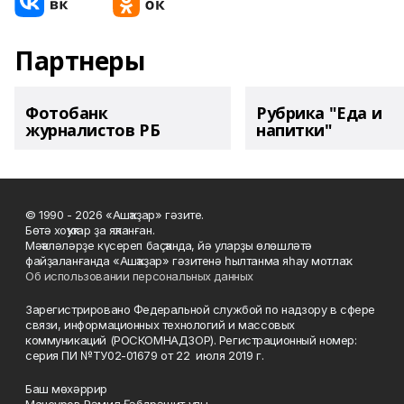
Партнеры
Фотобанк
Рубрика "Еда и
журналистов РБ
напитки"
© 1990 - 2026 «Ашҡаҙар» гәзите.
Бөтә хоҡуҡтар ҙа яҡланған.
Мәҡәләләрҙе күсереп баҫҡанда, йә уларҙы өлөшләтә
файҙаланғанда «Ашҡаҙар» гәзитенә һылтанма яһау мотлаҡ.
Об использовании персональных данных
Зарегистрировано Федеральной службой по надзору в сфере
связи, информационных технологий и массовых
коммуникаций (РОСКОМНАДЗОР). Регистрационный номер:
серия ПИ №ТУ02-01679 от 22 июля 2019 г.
Баш мөхәррир