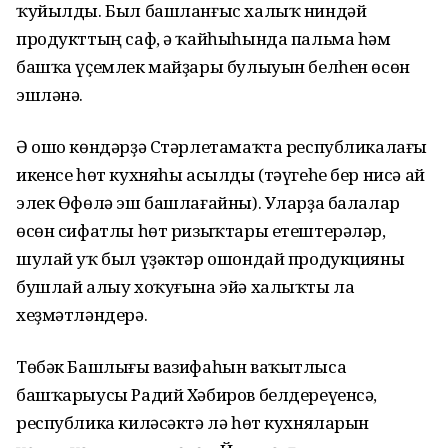
ҡуйылды. Был башланғыс халыҡ ниндәй
продукттың саф, ә ҡайһыһында пальма һәм
башҡа үҫемлек майҙары булыуын белһен өсөн
эшләнә.
Ә ошо көндәрҙә Стәрлетамаҡта республикалағы
икенсе һөт кухняһы асылды (тәүгеһе бер нисә ай
элек Өфөлә эш башлағайны). Уларҙа балалар
өсөн сифатлы һөт ризыҡтары етештерәләр,
шулай уҡ был үҙәктәр ошондай продукцияны
бушлай алыу хоҡуғына эйә халыҡты ла
хеҙмәтләндерә.
Төбәк Башлығы вазифаһын ваҡытлыса
башҡарыусы Радий Хәбиров белдереүенсә,
республика киләсәктә лә һөт кухняларын