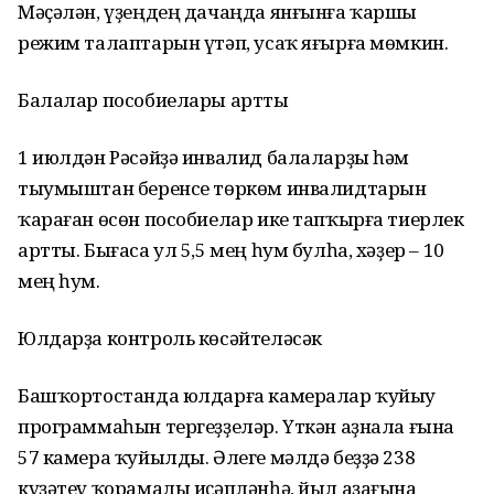
Мәҫәлән, үҙеңдең дачаңда янғынға ҡаршы
режим талаптарын үтәп, усаҡ яғырға мөмкин.
Балалар пособиелары артты
1 июлдән Рәсәйҙә инвалид балаларҙы һәм
тыумыштан беренсе төркөм инвалидтарын
ҡараған өсөн пособиелар ике тапҡырға тиерлек
артты. Бығаса ул 5,5 мең һум булһа, хәҙер – 10
мең һум.
Юлдарҙа контроль көсәйтеләсәк
Башҡортостанда юлдарға камералар ҡуйыу
программаһын тергеҙҙеләр. Үткән аҙнала ғына
57 камера ҡуйылды. Әлеге мәлдә беҙҙә 238
күҙәтеү ҡорамалы иҫәпләнһә, йыл аҙағына