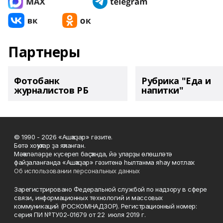
Партнеры
Фотобанк
Рубрика "Еда и
журналистов РБ
напитки"
© 1990 - 2026 «Ашҡаҙар» гәзите.
Бөтә хоҡуҡтар ҙа яҡланған.
Мәҡәләләрҙе күсереп баҫҡанда, йә уларҙы өлөшләтә
файҙаланғанда «Ашҡаҙар» гәзитенә һылтанма яһау мотлаҡ.
Об использовании персональных данных
Зарегистрировано Федеральной службой по надзору в сфере
связи, информационных технологий и массовых
коммуникаций (РОСКОМНАДЗОР). Регистрационный номер:
серия ПИ №ТУ02-01679 от 22 июля 2019 г.