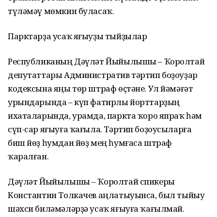
түләмәү мөмкин буласаҡ.
Парктарҙа усаҡ яғыуҙы тыйҙылар
Республиканың Дәүләт Йыйылышы – Ҡоролтай
депутаттары Административ тәртип боҙоуҙар
кодексына яңы төр штраф өҫтәне. Ул йәмәғәт
урындарында – күп фатирлы йорттарҙың
ихаталарында, урамда, паркта ҡоро япраҡ һәм
сүп-сар яғыуға ҡағыла. Тәртип боҙоусыларға
биш йөҙ һумдан йөҙ мең һумғаса штраф
ҡаралған.
Дәүләт Йыйылышы – Ҡоролтай спикеры
Константин Толкачев аңлатыуынса, был тыйыу
шәхси биләмәләрҙә усаҡ яғыуға ҡағылмай.