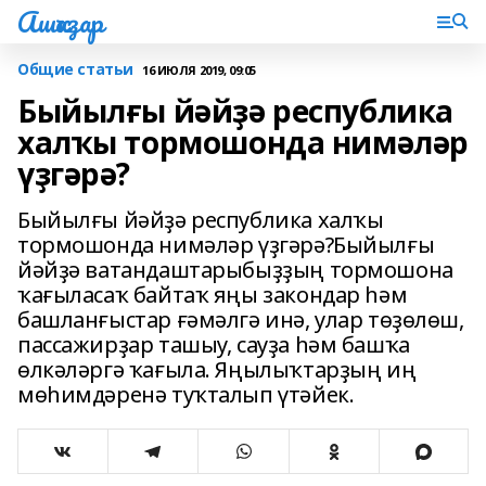
Ашҡаҙар
Общие статьи
16 ИЮЛЯ 2019, 09:05
Быйылғы йәйҙә республика
халҡы тормошонда нимәләр
үҙгәрә?
Быйылғы йәйҙә республика халҡы
тормошонда нимәләр үҙгәрә?Быйылғы
йәйҙә ватандаштарыбыҙҙың тормошона
ҡағыласаҡ байтаҡ яңы закондар һәм
башланғыстар ғәмәлгә инә, улар төҙөлөш,
пассажирҙар ташыу, сауҙа һәм башҡа
өлкәләргә ҡағыла. Яңылыҡтарҙың иң
мөһимдәренә туҡталып үтәйек.