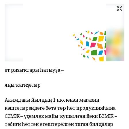
Һөт ризыҡтары һатыуҙа –
яңы ҡағиҙәләр
Ағымдағы йылдың 1 июленән магазин
кәштәләрендәге бөтә төр һөт продукцияһына
СЗМЖ – үҫемлек майы ҡушылған йәки БЗМЖ –
тәбиғи һөттән етештерелгән тигән билдәләр