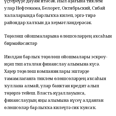
үҫтереүҙе дауам итәсәк. Йыл аҙағына тиклем
улар Нефтекама, Белорет, Октябрьский, Сибай
ҡалаларында барлыҡҡа килеп, эргә-тирә
райондар халҡын да хеҙмәтләндерәсәк.
Төҙөлөш ойошмаларына өлөшсөләрҙең аҡсаһын
бирмәйәсәктәр
Июлдән барлыҡ төҙөлөш ойошмалары эскроу-
иҫәп тип аталған финанслау алымына күсә.
Хәҙер төҙөлөш компаниялары эштәрҙе
тамамлағанға тиклем өлөшсөләрҙең аҡсаһын
ҡуллана алмай, улар банктан кредит алып
төҙөргә тейеш. Власть күҙаллауынса,
финанслауҙың яңы алымына күсеү алданған
өлөшсөләр барлыҡҡа килеүгә сик ҡуясаҡ.