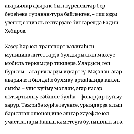
авариялар аҙыраҡ, был күренештәр бер-
береһенә туранан-тура бәйләнгән, – тип яҙҙы
үҙенең социаль селтәрҙәге биттәрендә Радий
Хәбиров.
Хәҙер һәр юл-транспорт ваҡиғаһын
муниципалитеттарҙа булдырылған махсус
мобиль төркөмдәр тикшерә. Уларҙың төп
бурысы – аварияларҙы иҫкәртеү. Мәҫәлән, әгәр
авария юл билдәһе булмау арҡаһында килеп
сыҡһа – уны ҡуйыу мотлаҡ, әгәр насар
яҡтыртылыу сәбәпле булһа – фонарҙар ҡуйыу
зарур. Тәжрибә күрһәтеүенсә, урындарҙа алып
барылған ошоноң ише эштәр хәүефле юл
участкалары һанын кәметеүгә булышлыҡ итә.