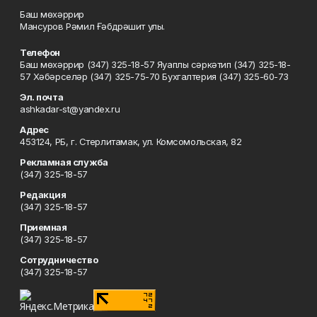
Баш мөхәррир
Мансуров Рәмил Ғәбдрәшит улы.
Телефон
Баш мөхәррир (347) 325-18-57 Яуаплы сәркәтип (347) 325-18-
57 Хәбәрселәр (347) 325-75-70 Бухгалтерия (347) 325-60-73
Эл. почта
ashkadar-st@yandex.ru
Адрес
453124, РБ, г. Стерлитамак, ул. Комсомольская, 82
Рекламная служба
(347) 325-18-57
Редакция
(347) 325-18-57
Приемная
(347) 325-18-57
Сотрудничество
(347) 325-18-57