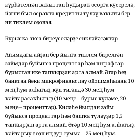
күрһәтелгән ваҡыттан һуңыраҡ осорға күсерелә,
йәғни был осраҡта кредитты түләү ваҡыты бер
ни тиклем оҙоная.
Бурысҡа аҡса биреүселәрҙе сикләйәсәктәр
Ағымдағы айҙан бер йылға тиклем бирелгән
займдар буйынса проценттар һәм штрафтар
бурыстан ике тапҡырҙан арта алмай. Әгәр һеҙ
банктан йәки микрофинанслау ойошмаһынан 10
мең һум алһағыҙ, күп тигәндә 30 мең һум
ҡайтарасаҡһығыҙ (10 меңе – бурыс күләме, 20
меңе – проценттар). Киләһе йылдан займ
буйынса проценттар һәм башҡа түләүҙәр 1,5
тапҡырҙан арта алмай. Әгәр 10 мең һум алһағыҙ,
ҡайтарыу өсөн иң ҙур сумма – 25 мең һум.