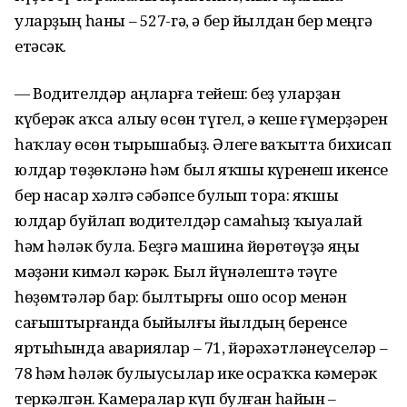
уларҙың һаны – 527-гә, ә бер йылдан бер меңгә
етәсәк.
— Водителдәр аңларға тейеш: беҙ уларҙан
күберәк аҡса алыу өсөн түгел, ә кеше ғүмерҙәрен
һаҡлау өсөн тырышабыҙ. Әлеге ваҡытта бихисап
юлдар төҙөкләнә һәм был яҡшы күренеш икенсе
бер насар хәлгә сәбәпсе булып тора: яҡшы
юлдар буйлап водителдәр самаһыҙ ҡыуалай
һәм һәләк була. Беҙгә машина йөрөтөүҙә яңы
мәҙәни кимәл кәрәк. Был йүнәлештә тәүге
һөҙөмтәләр бар: былтырғы ошо осор менән
сағыштырғанда быйылғы йылдың беренсе
яртыһында авариялар – 71, йәрәхәтләнеүселәр –
78 һәм һәләк булыусылар ике осраҡҡа кәмерәк
теркәлгән. Камералар күп булған һайын –