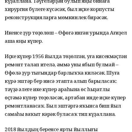
күҙаллана. Тәүгеләрҙән булып яңы бинаға
хирургия бүлеге күсәсәк, был иҫке корпусты
реконструкцияларға мөмкинлек бирәсәк.
Икенсе ҙур төҙөлөш – Өфөгә ингән урында Ағиҙел
аша яңы күпер.
Иҫке күпер 1956 йылда төҙөлгән, уға кисекмәҫтән
ремонт талап ителә, әммә уны ябып булмай –
Өфөлә ҙур тығындар барлыҡҡа киләсәк. Шуға
күрә эштәр бер нисә этапта алып барыласаҡ:
тәүҙә әлеге ике күпер араһына өс һыҙатлы
өҫтәмә күпер төҙөләсәк, артабан инде иҫке күпер
ремонтланасаҡ. Был эштәргә яҡынса биш йыл
самаһы ваҡыт кәрәк буласаҡ тип күҙаллана.
2018 йылдың беренсе ярты йыллығы