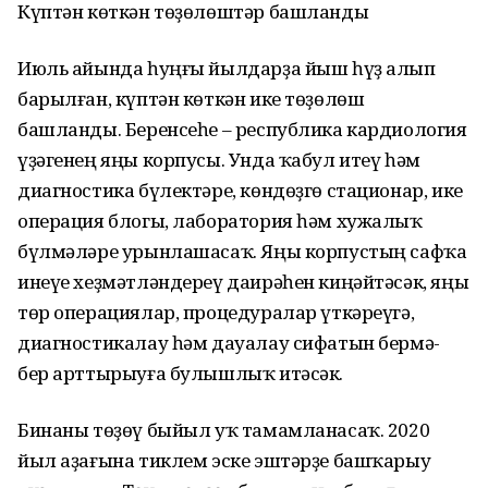
Күптән көткән төҙөлөштәр башланды
Июль айында һуңғы йылдарҙа йыш һүҙ алып
барылған, күптән көткән ике төҙөлөш
башланды. Беренсеһе – республика кардиология
үҙәгенең яңы корпусы. Унда ҡабул итеү һәм
диагностика бүлектәре, көндөҙгө стационар, ике
операция блогы, лаборатория һәм хужалыҡ
бүлмәләре урынлашасаҡ. Яңы корпустың сафҡа
инеүе хеҙмәтләндереү даирәһен киңәйтәсәк, яңы
төр операциялар, процедуралар үткәреүгә,
диагностикалау һәм дауалау сифатын бермә-
бер арттырыуға булышлыҡ итәсәк.
Бинаны төҙөү быйыл уҡ тамамланасаҡ. 2020
йыл аҙағына тиклем эске эштәрҙе башҡарыу