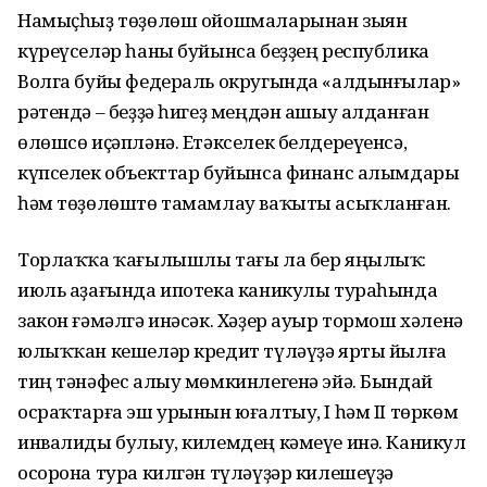
Намыҫһыҙ төҙөлөш ойошмаларынан зыян
күреүселәр һаны буйынса беҙҙең республика
Волга буйы федераль округында «алдынғылар»
рәтендә – беҙҙә һигеҙ меңдән ашыу алданған
өлөшсө иҫәпләнә. Етәкселек белдереүенсә,
күпселек объекттар буйынса финанс алымдары
һәм төҙөлөштө тамамлау ваҡыты асыҡланған.
Торлаҡҡа ҡағылышлы тағы ла бер яңылыҡ:
июль аҙағында ипотека каникулы тураһында
закон ғәмәлгә инәсәк. Хәҙер ауыр тормош хәленә
юлыҡҡан кешеләр кредит түләүҙә ярты йылға
тиң тәнәфес алыу мөмкинлегенә эйә. Бындай
осраҡтарға эш урынын юғалтыу, I һәм II төркөм
инвалиды булыу, килемдең кәмеүе инә. Каникул
осорона тура килгән түләүҙәр килешеүҙә