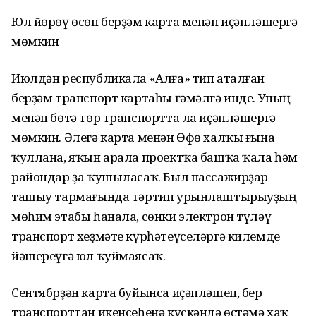
Юл йөрөү өсөн берҙәм карта менән иҫәпләшергә
мөмкин
Июлдән республикала «Алға» тип аталған
берҙәм транспорт картаһы ғәмәлгә инде. Уның
менән бөтә төр транспортта ла иҫәпләшергә
мөмкин. Әлегә карта менән Өфө халҡы ғына
ҡуллана, яҡын арала проектҡа башҡа ҡала һәм
райондар ҙа ҡушыласаҡ. Был пассажирҙар
ташыу тармағында тәртип урынлаштырыуҙың
мөһим этабы һанала, сөнки электрон түләү
транспорт хеҙмәте күрһәтеүселәргә килемде
йәшереүгә юл ҡуймаясаҡ.
Сентябрҙән карта буйынса иҫәпләшеп, бер
транспорттан икенсеһенә күскәндә өҫтәмә хаҡ