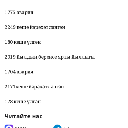
1775 авария
2249 кеше йәрәхәтләнгән
180 кеше үлгән
2019 йылдың беренсе ярты йыллығы
1704 авария
2171кеше йәрәхәтләнгән
178 кеше үлгән
Читайте нас