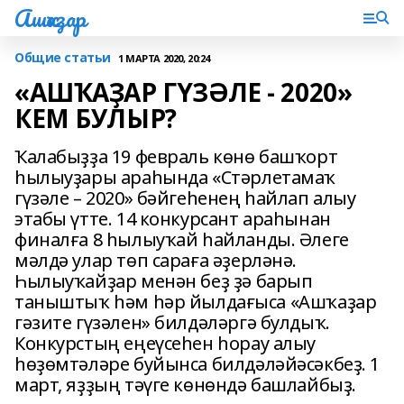
Ашҡаҙар
Общие статьи
1 МАРТА 2020, 20:24
«АШҠАҘАР ГҮЗӘЛЕ - 2020»
КЕМ БУЛЫР?
Ҡалабыҙҙа 19 февраль көнө башҡорт
һылыуҙары араһында «Стәрлетамаҡ
гүзәле – 2020» бәйгеһенең һайлап алыу
этабы үтте. 14 конкурсант араһынан
финалға 8 һылыуҡай һайланды. Әлеге
мәлдә улар төп сараға әҙерләнә.
Һылыуҡайҙар менән беҙ ҙә барып
таныштыҡ һәм һәр йылдағыса «Ашҡаҙар
гәзите гүзәлен» билдәләргә булдыҡ.
Конкурстың еңеүсеһен һорау алыу
һөҙөмтәләре буйынса билдәләйәсәкбеҙ. 1
март, яҙҙың тәүге көнөндә башлайбыҙ.