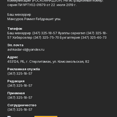
коммуникаций (РОСКОМНАДЗОР). Регистрационный номер:
серия ПИ №ТУ02-01679 от 22 июля 2019 г.
Баш мөхәррир
Мансуров Рәмил Ғәбдрәшит улы.
Телефон
Баш мөхәррир (347) 325-18-57 Яуаплы сәркәтип (347) 325-18-
57 Хәбәрселәр (347) 325-75-70 Бухгалтерия (347) 325-60-73
Эл. почта
ashkadar-st@yandex.ru
Адрес
453124, РБ, г. Стерлитамак, ул. Комсомольская, 82
Рекламная служба
(347) 325-18-57
Редакция
(347) 325-18-57
Приемная
(347) 325-18-57
Сотрудничество
(347) 325-18-57