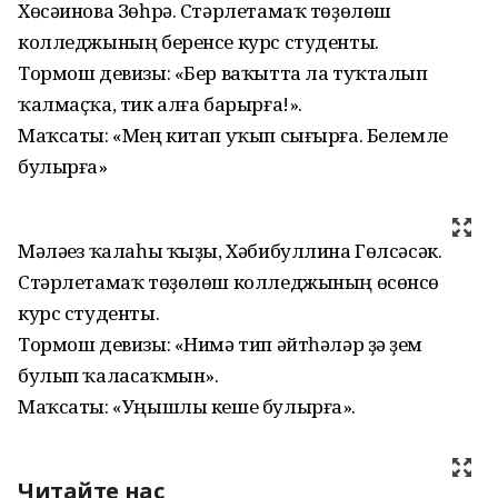
Хөсәинова Зөһрә. Стәрлетамаҡ төҙөлөш
колледжының беренсе курс студенты.
Тормош девизы: «Бер ваҡытта ла туҡталып
ҡалмаҫҡа, тик алға барырға!».
Маҡсаты: «Мең китап уҡып сығырға. Белемле
булырға»
Мәләүез ҡалаһы ҡыҙы, Хәбибуллина Гөлсәсәк.
Стәрлетамаҡ төҙөлөш колледжының өсөнсө
курс студенты.
Тормош девизы: «Нимә тип әйтһәләр ҙә үҙем
булып ҡаласаҡмын».
Маҡсаты: «Уңышлы кеше булырға».
Читайте нас