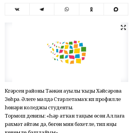
Күгәрсен районы Тәүәкән ауылы ҡыҙы Хәйсәрова
Зөһрә. Әлеге мәлдә Стәрлетамаҡ күп профилле
һөнәри коледжы студенты.
Тормош девизы: «Һәр атҡан таңым өсөн Аллаға
рәхмәт әйтәм дә, бөгөн мин бәхетле, тип яңы
көнөмдө башлайым».