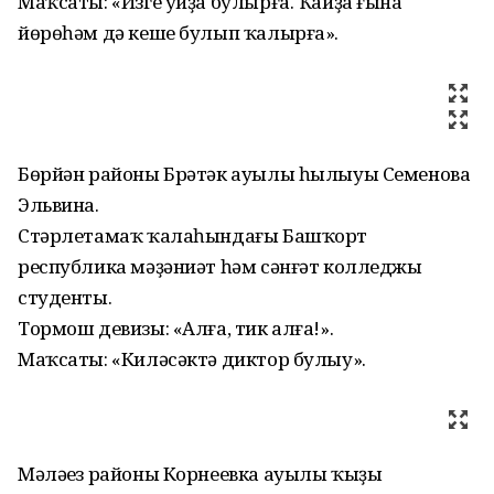
Маҡсаты: «Изге уйҙа булырға. Ҡайҙа ғына
йөрөһәм дә кеше булып ҡалырға».
Бөрйән районы Брәтәк ауылы һылыуы Семенова
Эльвина.
Стәрлетамаҡ ҡалаһындағы Башҡорт
республика мәҙәниәт һәм сәнғәт колледжы
студенты.
Тормош девизы: «Алға, тик алға!».
Маҡсаты: «Киләсәктә диктор булыу».
Мәләүез районы Корнеевка ауылы ҡыҙы