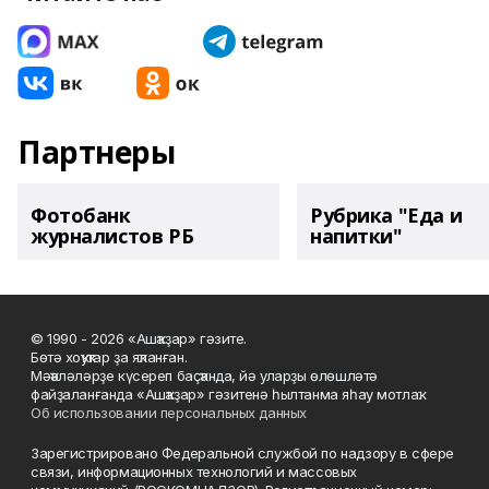
Партнеры
Фотобанк
Рубрика "Еда и
журналистов РБ
напитки"
© 1990 - 2026 «Ашҡаҙар» гәзите.
Бөтә хоҡуҡтар ҙа яҡланған.
Мәҡәләләрҙе күсереп баҫҡанда, йә уларҙы өлөшләтә
файҙаланғанда «Ашҡаҙар» гәзитенә һылтанма яһау мотлаҡ.
Об использовании персональных данных
Зарегистрировано Федеральной службой по надзору в сфере
связи, информационных технологий и массовых