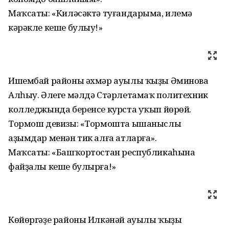
Маҡсаты: «Киләсәктә туғандарыма, илемә
кәрәкле кеше булыу!»
Ишембай районы әхмәр ауылы ҡыҙы Әминова
Алһыу. Әлеге мәлдә Стәрлетамаҡ политехник
колледжында беренсе курста уҡып йөрөй.
Тормош девизы: «Тормошта ышаныслы
аҙымдар менән тик алға атларға».
Маҡсаты: «Башҡортостан республикаһына
файҙалы кеше булырға!»
Көйөргәҙе районы Илкәнәй ауылы ҡыҙы