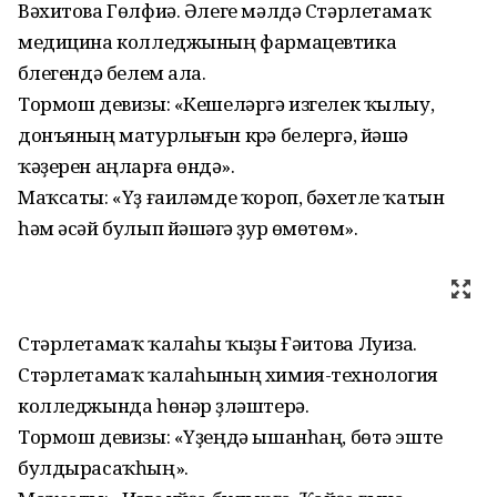
Вәхитова Гөлфиә. Әлеге мәлдә Стәрлетамаҡ
медицина колледжының фармацевтика
бүлегендә белем ала.
Тормош девизы: «Кешеләргә изгелек ҡылыу,
донъяның матурлығын күрә белергә, йәшәү
ҡәҙерен аңларға өндәү».
Маҡсаты: «Үҙ ғаиләмде ҡороп, бәхетле ҡатын
һәм әсәй булып йәшәүгә ҙур өмөтөм».
Стәрлетамаҡ ҡалаһы ҡыҙы Ғәитова Луиза.
Стәрлетамаҡ ҡалаһының химия-технология
колледжында һөнәр үҙләштерә.
Тормош девизы: «Үҙеңдә ышанһаң, бөтә эште
булдырасаҡһың».