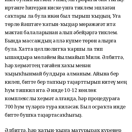
иртәнге һигеҙҙән киске унға тиклем эшләгән
саҡтары ла була икән был тырыш ҡыҙҙың. Уға
төрлө йәштәге ҡатын-ҡыҙҙар мөрәжәғәт итә:
мәктәп балаларынан алып әбейҙәргә тиклем.
Бында массаждың әллә күпме төрөн алырға
була. Хатта целлюлитҡа ҡаршы ла тип
ышандыра мөләйем йылмайып Миля. Әлбиттә,
һәр хеҙмәттең тәғәйен хаҡы менән
ҡыҙыҡһынмай булдыра алманым. Айына бер
килеп, битте бер тапҡыр таҙарттырып китеү мең
һум тәшкил итә. Ә инде 10-12 көнлөк
комплекслы хеҙмәт алғанда, һәр процедураға
700 һум түләргә тура киләсәк. Был осраҡта инде
битте бушҡа таҙартасаҡһығыҙ.
Әлбиттә, һәр ҡатын-ҡыҙға матурыраҡ күренер