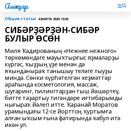
Ашҡаҙар
Общие статьи
6 МАРТА 2020, 10:20
СИБӘРҘӘРҘӘН-СИБӘР
БУЛЫР ӨСӨН
Миля Ҡадированың «Нежнее нежного»
төркөмөндәге мауыҡтырғыс яҙмаларҙы
күргәс, ҡыҙҙың үҙе менән дә
яҡынданыраҡ танышыу теләге тыуҙы
миндә. Сөнки күрһәтелгән хеҙмәттәр
араһында косметология, массаж,
шугаринг, пилингтарҙан тыш йәшәртеү,
битте таҙартыу тигәндәре иғтибарымды
нығыраҡ йәлеп итте. Ҡаранай Моратов
урамындағы 12-се йорттоң ҡуртымға
алған ыҡсым ғына фатирында ҡабул итә
икән ул.