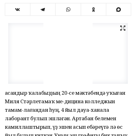
Ҡасандыр ҡалабыҙҙың 20-се мәктәбендә уҡыған
Миля Стәрлетамаҡ ме-дицина колледжын
тамам-лағандан һуң, 4 йыл дауа-ханала
лаборант булып эшләгән. Артабан белемен
камиллаштырып, үҙ эшен асып ебәреүгә лә өс
йыл булып киткән. Уның эш графигы бик тығыҙ: