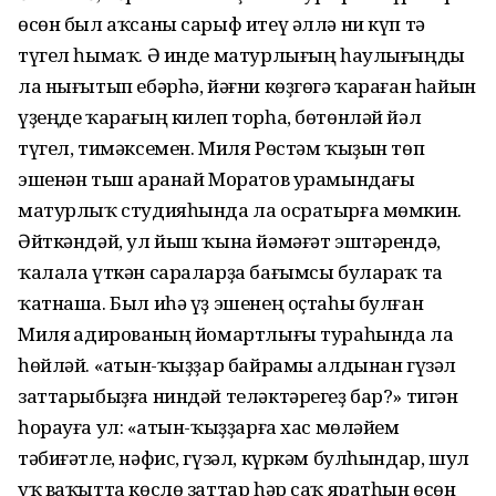
өсөн был аҡсаны сарыф итеү әллә ни күп тә
түгел һымаҡ. Ә инде матурлығың һаулығыңды
ла нығытып ебәрһә, йәғни көҙгөгә ҡараған һайын
үҙеңде ҡарағың килеп торһа, бөтөнләй йәл
түгел, тимәксемен. Миля Рөстәм ҡыҙын төп
эшенән тыш Ҡаранай Моратов урамындағы
матурлыҡ студияһында ла осратырға мөмкин.
Әйткәндәй, ул йыш ҡына йәмәғәт эштәрендә,
ҡалала үткән сараларҙа бағымсы булараҡ та
ҡатнаша. Был иһә үҙ эшенең оҫтаһы булған
Миля Ҡадированың йомартлығы тураһында ла
һөйләй. «Ҡатын-ҡыҙҙар байрамы алдынан гүзәл
заттарыбыҙға ниндәй теләктәрегеҙ бар?» тигән
һорауға ул: «Ҡатын-ҡыҙҙарға хас мөләйем
тәбиғәтле, нәфис, гүзәл, күркәм булһындар, шул
уҡ ваҡытта көслө заттар һәр саҡ яратһын өсөн