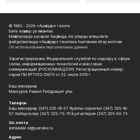
© 1990 - 2026 «Ашҡаҙар» гәзите.
Бөтә хоҡуҡтар ҙа яҡланған.
Мәҡәләләрҙе күсереп баҫҡанда, йә уларҙы өлөшләтә
файҙаланғанда «Ашҡаҙар» гәзитенә һылтанма яһау мотлаҡ.
Об использовании персональных данных
Зарегистрировано Федеральной службой по надзору в сфере
связи, информационных технологий и массовых
коммуникаций (РОСКОМНАДЗОР). Регистрационный номер:
серия ПИ №ТУ02-01679 от 22 июля 2019 г.
Баш мөхәррир
Мансуров Рәмил Ғәбдрәшит улы.
Телефон
Баш мөхәррир (347) 325-18-57 Яуаплы сәркәтип (347) 325-18-
57 Хәбәрселәр (347) 325-75-70 Бухгалтерия (347) 325-60-73
Эл. почта
ashkadar-st@yandex.ru
Адрес