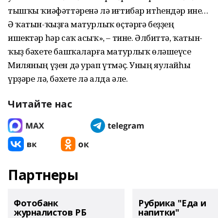
тышҡы ҡиәфәттәренә лә иғтибар итһендәр ине…
Ә ҡатын-ҡыҙға матурлыҡ өҫтәргә беҙҙең
ишектәр һәр саҡ асыҡ», – тине. Әлбиттә, ҡатын-
ҡыҙ бәхете башҡаларға матурлыҡ өләшеүсе
Миляның үҙен дә урап үтмәҫ. Уның яулайһы
үрҙәре лә, бәхете лә алда әле.
Читайте нас
Партнеры
Фотобанк
Рубрика "Еда и
журналистов РБ
напитки"