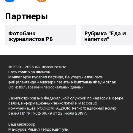
Партнеры
Фотобанк
Рубрика "Еда и
журналистов РБ
напитки"
© 1990 - 2026 «Ашҡаҙар» гәзите.
Бөтә хоҡуҡтар ҙа яҡланған.
Мәҡәләләрҙе күсереп баҫҡанда, йә уларҙы өлөшләтә
файҙаланғанда «Ашҡаҙар» гәзитенә һылтанма яһау мотлаҡ.
Об использовании персональных данных
Зарегистрировано Федеральной службой по надзору в сфере
связи, информационных технологий и массовых
коммуникаций (РОСКОМНАДЗОР). Регистрационный номер:
серия ПИ №ТУ02-01679 от 22 июля 2019 г.
Баш мөхәррир
Мансуров Рәмил Ғәбдрәшит улы.