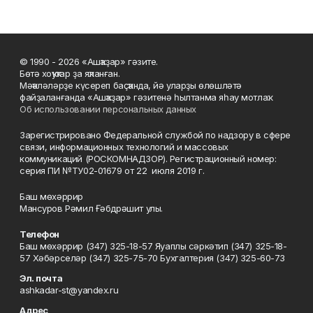
© 1990 - 2026 «Ашҡаҙар» гәзите.
Бөтә хоҡуҡтар ҙа яҡланған.
Мәҡәләләрҙе күсереп баҫҡанда, йә уларҙы өлөшләтә
файҙаланғанда «Ашҡаҙар» гәзитенә һылтанма яһау мотлаҡ.
Об использовании персональных данных
Зарегистрировано Федеральной службой по надзору в сфере
связи, информационных технологий и массовых
коммуникаций (РОСКОМНАДЗОР). Регистрационный номер:
серия ПИ №ТУ02-01679 от 22 июля 2019 г.
Баш мөхәррир
Мансуров Рәмил Ғәбдрәшит улы.
Телефон
Баш мөхәррир (347) 325-18-57 Яуаплы сәркәтип (347) 325-18-
57 Хәбәрселәр (347) 325-75-70 Бухгалтерия (347) 325-60-73
Эл. почта
ashkadar-st@yandex.ru
Адрес