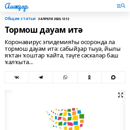
Ашҡаҙар
Общие статьи
3 АПРЕЛЯ 2020, 12:12
Тормош дауам итә
Коронавирус эпидемияһы осоронда ла
тормош дауам итә: сабыйҙар тыуа, йылы
яҡтан ҡоштар ҡайта, тәүге сәскәләр баш
ҡалҡыта...