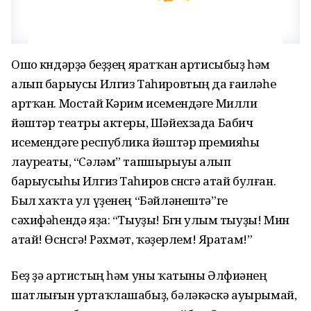
Ошо көндәрҙә беҙҙең яратҡан артисыбыҙ һәм
алып барыусы Илгиз Таһировтың да ғаиләһе
артҡан. Мостай Кәрим исемендәге Милли
йәштәр театры актеры, Шәйехзада Бабич
исемендәге республика йәштәр премияһы
лауреаты, “Сәләм” тапшырыуы алып
барыусыһы Илгиз Таһиров өсөнсөгә атай булған.
Был хаҡта ул үҙенең “Бәйләнештә”ге
сәхифәһендә яҙа: “Тыуҙы! Бөгөн улым тыуҙы! Мин
атай! Өсөнсөгә! Рәхмәт, ҡәҙерлем! Яратам!”
Беҙ ҙә артистың һәм уны ҡатыны Әлфиәнең
шатлығын уртаҡлашабыҙ, бәләкәскә ауырымай,