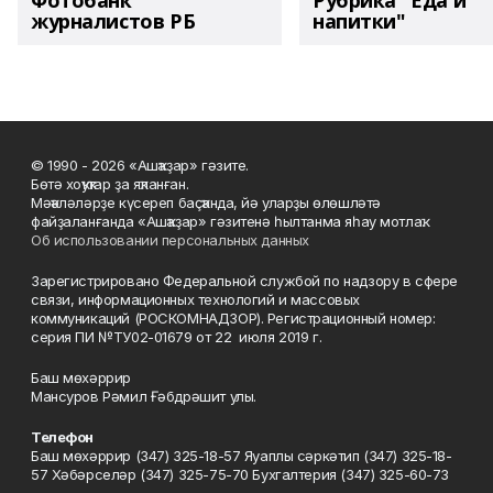
Фотобанк
Рубрика "Еда и
журналистов РБ
напитки"
© 1990 - 2026 «Ашҡаҙар» гәзите.
Бөтә хоҡуҡтар ҙа яҡланған.
Мәҡәләләрҙе күсереп баҫҡанда, йә уларҙы өлөшләтә
файҙаланғанда «Ашҡаҙар» гәзитенә һылтанма яһау мотлаҡ.
Об использовании персональных данных
Зарегистрировано Федеральной службой по надзору в сфере
связи, информационных технологий и массовых
коммуникаций (РОСКОМНАДЗОР). Регистрационный номер:
серия ПИ №ТУ02-01679 от 22 июля 2019 г.
Баш мөхәррир
Мансуров Рәмил Ғәбдрәшит улы.
Телефон
Баш мөхәррир (347) 325-18-57 Яуаплы сәркәтип (347) 325-18-
57 Хәбәрселәр (347) 325-75-70 Бухгалтерия (347) 325-60-73