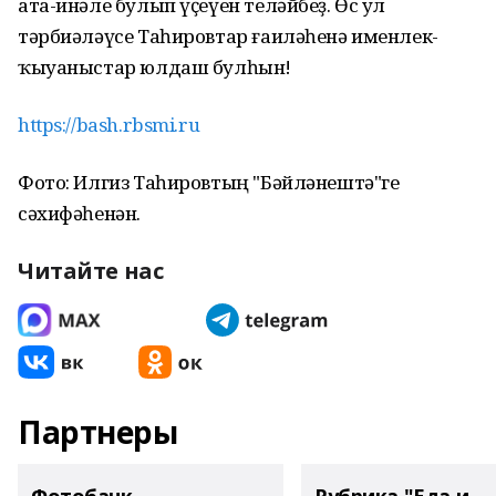
ата-инәле булып үҫеүен теләйбеҙ. Өс ул
тәрбиәләүсе Таһировтар ғаиләһенә именлек-
ҡыуаныстар юлдаш булһын!
https://bash.rbsmi.ru
Фото: Илгиз Таһировтың "Бәйләнештә"ге
сәхифәһенән.
Читайте нас
Партнеры