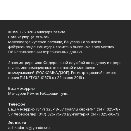
© 1990 - 2026 «Ашҡаҙар» гәзите.
Бөтә хоҡуҡтар ҙа яҡланған.
Мәҡәләләрҙе күсереп баҫҡанда, йә уларҙы өлөшләтә
файҙаланғанда «Ашҡаҙар» гәзитенә һылтанма яһау мотлаҡ.
Об использовании персональных данных
Зарегистрировано Федеральной службой по надзору в сфере
связи, информационных технологий и массовых
коммуникаций (РОСКОМНАДЗОР). Регистрационный номер:
серия ПИ №ТУ02-01679 от 22 июля 2019 г.
Баш мөхәррир
Мансуров Рәмил Ғәбдрәшит улы.
Телефон
Баш мөхәррир (347) 325-18-57 Яуаплы сәркәтип (347) 325-18-
57 Хәбәрселәр (347) 325-75-70 Бухгалтерия (347) 325-60-73
Эл. почта
ashkadar-st@yandex.ru