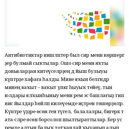
Антибиотиктар нишләптер был сир менән көрәшергә
әҙер булмай сыҡтылар. Ошо сир менән яҡты
доньяларҙан китеүселәрҙең дә йыш булыуы
күптәрҙе хафаға һалды. Мине яҡын белгәндәр
минең ваҡыт – ваҡыт үпкәгә һыуыҡ тейеү, тын
юлдары ялҡынһыныу менән әрем эсә башлағыҙ тип
нисә йылдар һөйләп килеүемде иҫтәренә төшөрҙөләр.
Күптәре үҙҙәре өсөн генә түгел, ә балалалры, бигерәк тә
ата-әсәләре өсөн борсолоп шылтыраттылар. Бер ус
әремде алтын балыҡ тотҡандай ҡыуанып алып