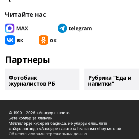
Читайте нас
Партнеры
Фотобанк
Рубрика "Еда и
журналистов РБ
напитки"
© 1990 - 2026 «Ашҡаҙар» гәзите.
Бөтә хоҡуҡтар ҙа яҡланған.
Мәҡәләләрҙе күсереп баҫҡанда, йә уларҙы өлөшләтә
файҙаланғанда «Ашҡаҙар» гәзитенә һылтанма яһау мотлаҡ.
Об использовании персональных данных