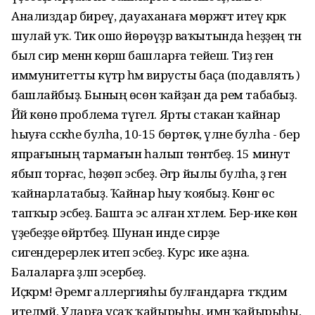
Анализдар биреү, дауаханаға мөрәжәғәт итеү кәрәк
шулай уҡ. Тик ошо йөрөүҙәр ваҡытында һеҙҙең тән
был сир менән көрәшә башларға тейеш. Тиҙ генә
иммунитетты күтәрә һәм вирусты баҫа (подавлять )
башлайбыҙ. Бының өсөн ҡайҙан да әрем табабыҙ.
Йәй көнө проблема түгел. Ярты стакан ҡайнар
һыуға сәскәһе булһа, 10-15 бөртөк, үләне булһа - бер
япрағының тармағын һалып төнәтәбеҙ. 15 минут
ябып торғас, һөҙөп эсәбеҙ. Әгәр йылы булһа, әҙ генә
ҡайнарлатабыҙ. Ҡайнар һыу ҡоябыҙ. Көнгә өс
тапҡыр эсәбеҙ. Башта эсә алған хәтлем. Бер-ике көн
үҙебеҙҙе өйрәтәбеҙ. Шунан инде сирҙе
сигендерерлек итеп эсәбеҙ. Курс ике аҙна.
Балаларға әҙләп эсерәбеҙ.
Иҫкәрмә! Әремгә аллергияһы булғандарға тәҡдим
ителмәй. Уларға уҫаҡ ҡайырыһы, имән ҡайырыһы,