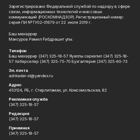
Зарегистрировано Федеральной службой по надзору в сфере
связи, информационных технологий и массовых
коммуникаций (РОСКОМНАДЗОР). Регистрационный номер:
серия ПИ №ТУ02-01679 от 22 июля 2019 г.
Баш мөхәррир
Мансуров Рәмил Ғәбдрәшит улы.
Телефон
Баш мөхәррир (347) 325-18-57 Яуаплы сәркәтип (347) 325-18-
57 Хәбәрселәр (347) 325-75-70 Бухгалтерия (347) 325-60-73
Эл. почта
ashkadar-st@yandex.ru
Адрес
453124, РБ, г. Стерлитамак, ул. Комсомольская, 82
Рекламная служба
(347) 325-18-57
Редакция
(347) 325-18-57
Приемная
(347) 325-18-57