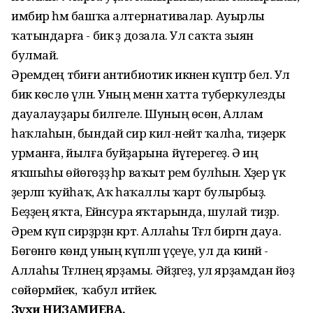
имбир һәм башҡа алтернативалар. Ауырлы
ҡатындарға - бик әҙ дозала. Ул саҡта зыян
булмай.
Әремдең тәбиғи антибиотик икәнен күптәр белә. Ул
бик көслө үлән. Уның менән хатта туберкулезды
дауалауҙары билгеле. Шуның өсөн, Аллам
һаҡлаһын, бындай сир килә-нейтә ҡалһа, тиҙерәк
урманға, йылға буйҙарына йүгерегеҙ. Ә иң
яҡшыһы өйөгөҙҙә һәр ваҡыт әрем булһын. Хәҙер үк
әҙерләп ҡуйһаҡ, Аҡ һаҡаллы ҡарт булырбыҙ.
Беҙҙең яҡта, Ейәнсура яҡтарында, шулай тиҙәр.
Әрем күп сирҙәрҙән кәртә. Аллаһы Тәғәлә биргән дауа.
Бөгөнгө көндә уның күпләп үҫеүе, ул да кинәйә -
Аллаһы Тәғәләнең ярҙамы. Әйҙәгеҙ, ул ярҙамдан йөҙ
сөйөрмәйек, ә ҡабул итәйек.
З
әүхиә Н
ИЗАМИЕВА.