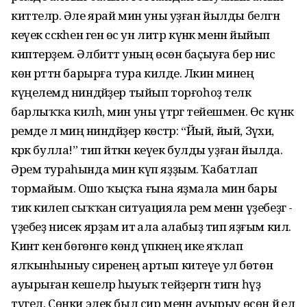
киттеләр. Әле ярай мин уны уҙған йылды белгән
кеүек сәскәһен генә өс ун литр күнәк менән йыйып
киптерҙем. Әлбиттә уның өсөн баҫыуға бер нисә
көн рәттән барырға тура килде. Ләкин минең
күңелемдә ниндәйҙер тыйып торғоһоҙ теләк
барлыҡҡа килһә, мин уны үтәргә тейешмен. Өс күнәк
әремде лә миңә ниндәйҙер көстәр: “Йый, йый, Зәүхиә,
кәрәк булла!” тип әйткән кеүек булды уҙған йылда.
Әрем тураһында мин күп яҙҙым. Ҡабатлап
тормайым. Ошо ҡыҫҡа ғына яҙмала мин бары
тик килеп сыҡҡан ситуацияла әрем менән үҙебеҙгә -
үҙебеҙ нисек ярҙам итә ала алабыҙ тип яҙғым килә.
Кинәт кенә бөгөнгө көндә үпкәнең ике яҡлап
ялҡынһыныу сиренең артып китеүе ул бөтөн
ауырыған кешеләр һыуыҡ тейҙергән тигән һүҙ
түгел. Сөнки элек был сир менән ауырыу өсөн йә ел