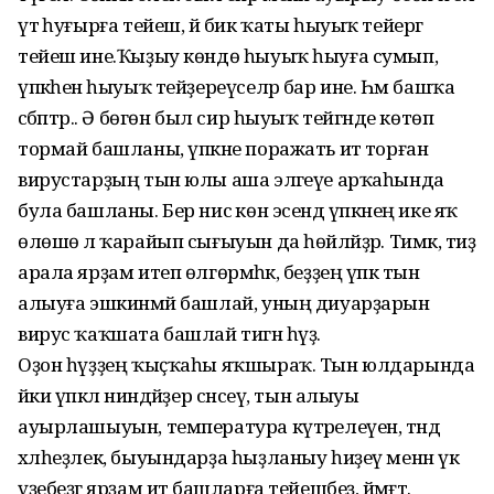
үтә һуғырға тейеш, йә бик ҡаты һыуыҡ тейергә
тейеш ине.Ҡыҙыу көндө һыуыҡ һыуға сумып,
үпкәһенә һыуыҡ тейҙереүселәр бар ине. Һәм башҡа
сәбәптәр.. Ә бөгөн был сир һыуыҡ тейгәнде көтөп
тормай башланы, үпкәне поражать итә торған
вирустарҙың тын юлы аша эләгеүе арҡаһында
була башланы. Бер нисә көн эсендә үпкәнең ике яҡ
өлөшө лә ҡарайып сығыуын да һөйләйҙәр. Тимәк, тиҙ
арала ярҙам итеп өлгөрмәһәк, беҙҙең үпкә тын
алыуға эшкинмәй башлай, уның диуарҙарын
вирус ҡаҡшата башлай тигән һүҙ.
Оҙон һүҙҙең ҡыҫҡаһы яҡшыраҡ. Тын юлдарында
йәки үпкәлә ниндәйҙер сәнсеү, тын алыуы
ауырлашыуын, температура күтәрелеүен, тәндә
хәлһеҙлек, быуындарҙа һыҙланыу һиҙеү менән үк
үҙебеҙгә ярҙам итә башларға тейешбеҙ, йәмәғәт.