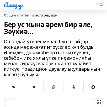
Ашҡаҙар
Общие статьи
10 ИЮЛЯ 2020, 10:00
Бер ус ҡына әрем бир әле,
Зәүхиә…
Ошондай үтенес менән һуңғы айҙар
эсендә мөрәжәғәт итеүселәр күп булды.
Әремдең дәрәжәһе артып китеүенең
сәбәбе – ике яҡлы үпкә пневмонияһы
менән сирләүселәрҙең кинәт күбәйеп
китеүе, традицион дауалау ысулдарының
көсһөҙ булыуы.