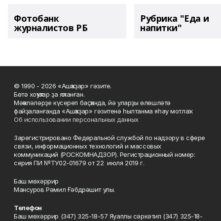
Фотобанк
Рубрика "Еда и
журналистов РБ
напитки"
© 1990 - 2026 «Ашҡаҙар» гәзите.
Бөтә хоҡуҡтар ҙа яҡланған.
Мәҡәләләрҙе күсереп баҫҡанда, йә уларҙы өлөшләтә
файҙаланғанда «Ашҡаҙар» гәзитенә һылтанма яһау мотлаҡ.
Об использовании персональных данных
Зарегистрировано Федеральной службой по надзору в сфере
связи, информационных технологий и массовых
коммуникаций (РОСКОМНАДЗОР). Регистрационный номер:
серия ПИ №ТУ02-01679 от 22 июля 2019 г.
Баш мөхәррир
Мансуров Рәмил Ғәбдрәшит улы.
Телефон
Баш мөхәррир (347) 325-18-57 Яуаплы сәркәтип (347) 325-18-