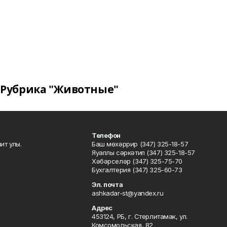
Рубрика "Животные"
Телефон
ит улы.
Баш мөхәррир (347) 325-18-57
Яуаплы сәркәтип (347) 325-18-57
Хәбәрселәр (347) 325-75-70
Бухгалтерия (347) 325-60-73
Эл. почта
ashkadar-st@yandex.ru
Адрес
453124, РБ, г. Стерлитамак, ул.
Комсомольская, 82