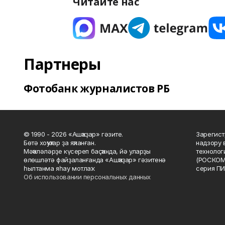
Читайте нас
Партнеры
Фотобанк журналистов РБ
© 1990 - 2026 «Ашҡаҙар» гәзите.
Зарегист
Бөтә хоҡуҡтар ҙа яҡланған.
надзору 
Мәҡәләләрҙе күсереп баҫҡанда, йә уларҙы
технолог
өлөшләтә файҙаланғанда «Ашҡаҙар» гәзитенә
(РОСКОМ
һылтанма яһау мотлаҡ.
серия ПИ
Об использовании персональных данных