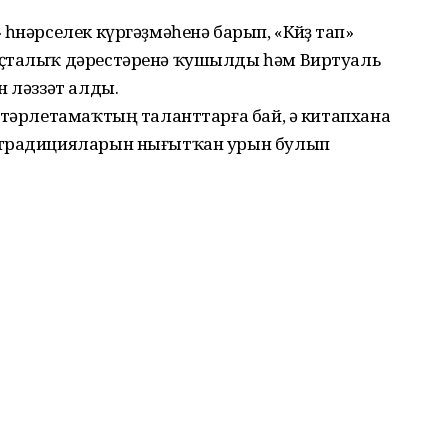
өнәрселек күргәҙмәһенә барып, «Көйҙө тап»
оҫталыҡ дәрестәренә ҡушылды һәм Виртуаль
н ләззәт алды.
Стәрлетамаҡтың таланттарға бай, ә китапхана
 традицияларын нығытҡан урын булып