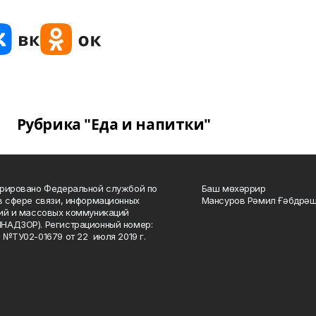
Рубрика "Еда и напитки"
рировано Федеральной службой по
Баш мөхәррир
в сфере связи, информационных
Мансуров Рәмил Ғәбдрәш
ий и массовых коммуникаций
НАДЗОР). Регистрационный номер:
 №ТУ02-01679 от 22 июля 2019 г.