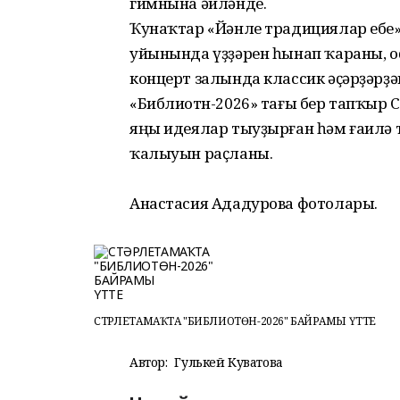
гимнына әйләнде.
Ҡунаҡтар «Йәнле традициялар ебе» һ
уйынында үҙҙәрен һынап ҡараны, 
концерт залында классик әҫәрҙәрҙә
«Библиотөн-2026» тағы бер тапҡыр 
яңы идеялар тыуҙырған һәм ғаилә
ҡалыуын раҫланы.
Анастасия Ададурова фотолары.
СТӘРЛЕТАМАҠТА "БИБЛИОТӨН-2026" БАЙРАМЫ ҮТТЕ
Автор:
Гулькей Куватова