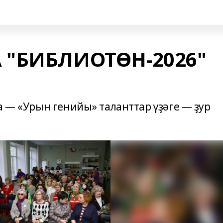
 "БИБЛИОТӨН-2026"
а — «Урын генийы» таланттар үҙәге — ҙур