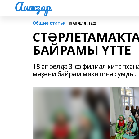
Ашҡаҙар
Общие статьи
19 АПРЕЛЯ , 12:26
СТӘРЛЕТАМАҠТА
БАЙРАМЫ ҮТТЕ
18 апрелдә 3-сө филиал китапхан
мәҙәни байрам мөхитенә сумды.