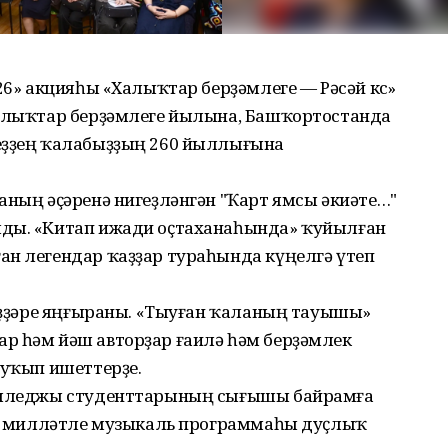
26» акцияһы «Халыҡтар берҙәмлеге — Рәсәй көсө»
Халыҡтар берҙәмлеге йылына, Башҡортостанда
еҙҙең ҡалабыҙҙың 260 йыллығына
аның әҫәренә нигеҙләнгән "Ҡарт ямсы әкиәте…"
лды. «Китап ижади оҫтаханаһында» ҡуйылған
ан легендар ҡаҙҙар тураһында күңелгә үтеп
һүҙҙәре яңғыраны. «Тыуған ҡаланың тауышы»
р һәм йәш авторҙар ғаилә һәм берҙәмлек
 уҡып ишеттерҙе.
колледжы студенттарының сығышы байрамға
күп милләтле музыкаль программаһы дуҫлыҡ