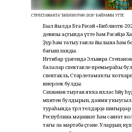
СТӘРЛЕТАМАҠТА "БИБЛИОТӨН-2026" БАЙРАМЫ ҮТТЕ
Был йылда Бөтә Рәсәй «Библиотөн-20
девизы аҫтында үтте һәм Рәсәйҙә 
Ҙур һәм татыу ғаилә йылына һәм б
бағышланды.
Иғтибар үҙәгендә Эльвира Степанов
балалар спектакле премьераһы бу
спектакль, Стәрлетамаҡты ҡотҡарғ
инерлек булды.
Сәхнәнән тыуған яҡҡа ихлас һөйөү 
мөхитен булдырып, даими уҡыусыла
тураһында төрлө телдәрҙә шиғырҙар
Республика мәҙәниәт һәм сәнғәт 
тағы ла мәртәбә өҫтәне. Уларҙың 