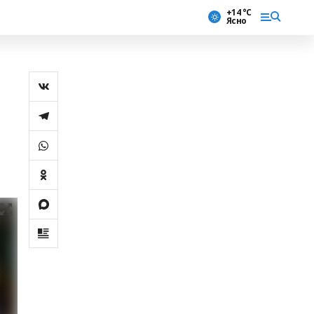
+14 °С
Ясно