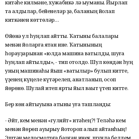
китәһе килмәне, хужабикә лә ҡыуманы. Йырлап
та алдылар, бейенеләр ҙә, баланың йоҡлап
киткәнен көттөләр…
Өйөнә ул һуңлап ҡайтты. Ҡатыны балалары
менән йоҡларға ятҡан ине. Ҡатынының
һорауҙарынан «юлда машина ватылды, шуға
һуңлап ҡайтылды», - тип ҡотолдо. Шул көндән һуң
уның машинаһы йыш «ватылыр» булып китте,
үҙенең күңеле күтәрелеп, ҡанатланып, осоп
йөрөнө. Шулай итеп ярты йыл ваҡыт үтеп китте.
Бер көн ҡайтыуына ҡатыны уға ташланды:
- Әйт, кем менән «гуляйт» итәһең?! Теләһә кем
менән йөрөп ауырыу йоҡтороп алып ҡайтҡанһың!
Эштән медосмотрға барған инек, шунда белдем.