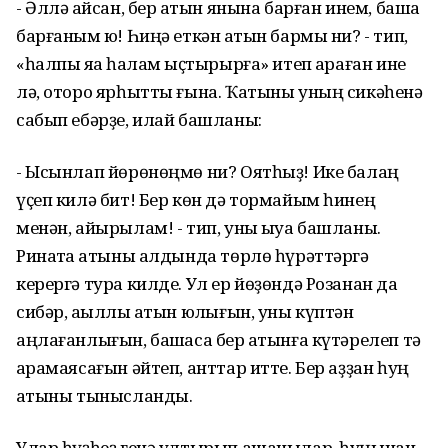
- Әллә ҡайсан, бер ҡатын янына барған инем, башҡа
барғаным юҡ! Һиңә еткән ҡатын бармы ни? - тип,
«һалпы яҡҡа һалам ҡыҫтырырға» итеп ҡараған ине
лә, оторо ярһытты ғына. Ҡатыны уның сикәһенә
сабып ебәрҙе, илай башланы:
- Ысынлап йөрөнөңмө ни? Оятһыҙ! Ике балаң
үҫеп килә бит! Бер көн дә тормайым һинең
менән, айырылам! - тип, уны ҡыуа башланы.
Ринатҡа ҡатыны алдында төрлө һүрәттәргә
керергә тура килде. Ул ер йөҙөндә Розанан да
сибәр, аҡыллы ҡатын юҡлығын, уны күптән
аңлағанлығын, башҡаса бер ҡатынға күтәрелеп тә
ҡарамаясағын әйтеп, анттар итте. Бер аҙҙан һуң
ҡатыны тынысланды.
Улар һүҙһеҙ генә ултырып ашанылар, һуңынан