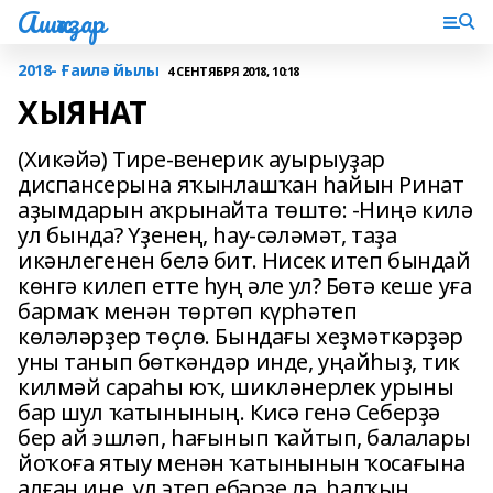
Ашҡаҙар
2018- Ғаилә йылы
4 СЕНТЯБРЯ 2018, 10:18
ХЫЯНАТ
(Хикәйә) Тире-венерик ауырыуҙар
диспансерына яҡынлашҡан һайын Ринат
аҙымдарын аҡрынайта төштө: -Ниңә килә
ул бында? Үҙенең, һау-сәләмәт, таҙа
икәнлегенен белә бит. Нисек итеп бындай
көнгә килеп етте һуң әле ул? Бөтә кеше уға
бармаҡ менән төртөп күрһәтеп
көләләрҙер төҫлө. Бындағы хеҙмәткәрҙәр
уны танып бөткәндәр инде, уңайһыҙ, тик
килмәй сараһы юҡ, шикләнерлек урыны
бар шул ҡатынының. Кисә генә Себерҙә
бер ай эшләп, һағынып ҡайтып, балалары
йоҡоға ятыу менән ҡатынынын ҡосағына
алған ине, ул этеп ебәрҙе лә, һалҡын