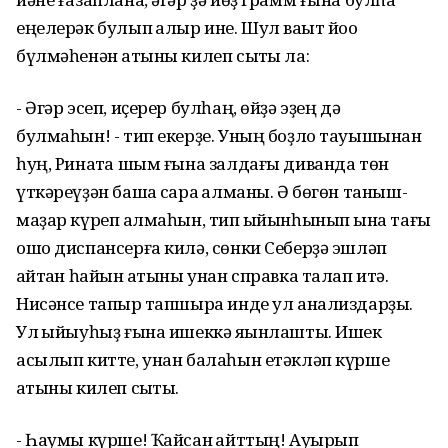
еңелерәк булып ҡалыр ине. Шул ваҡыт йоҡо
бүлмәһенән ҡатыны килеп сыҡты ла:
- Әгәр эсеп, иҫерер булһаң, өйҙә эҙең дә
булмаһын! - тип екерҙе. Уның боҙло тауышынан
һуң, Ринатҡа шым ғына залдағы диванда төн
үткәреүҙән башҡа сара ҡалманы. Ә бөгөн таныш-
маҙар күреп ҡалмаһын, тип ҡыйынһынып ҡына тағы
ошо диспансерға килә, сөнки Себерҙә эшләп
ҡайтҡан һайын ҡатыны унан справка талап итә.
Нисәнсе тапҡыр тапшыра инде ул анализдарҙы.
Ул ҡыйыуһыҙ ғына ишеккә яҡынлашты. Ишек
асылып китте, унан балаһын етәкләп күрше
ҡатыны килеп сыҡты.
- Һаумы күрше! Ҡайсан ҡайттың! Ауырып