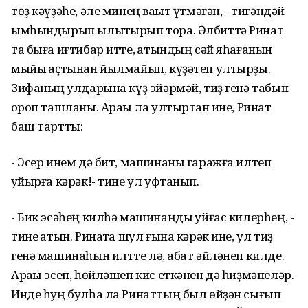
төҙ кәүҙәһе, әле минең ваҡыт үтмәгән, - тигәндәй
ымһындырып ылыҡтырып тора. Әлбиттә Ринат
та быға иғтибар итте, ҡатындың сәй яһағанын
мыйыҡ аҫтынан йылмайып, күҙәтеп ултырҙы.
Зифаның ҡулдарына күҙ эйәрмәй, тиҙ генә табын
ҡороп ташланы. Араҡы ла ултыртҡан ине, Ринат
баш тартты:
- Эсер инем дә бит, машинаны гаражға илтеп
ҡуйырға кәрәк!- тине ул уфтанып.
- Бик эсәһең килһә машинаңды ҡуйғас килерһең, -
тине ҡатын. Ринатҡа шул ғына кәрәк ине, ул тиҙ
генә машинаһын илтте лә, ҡабат әйләнеп килде.
Араҡы эсеп, һөйләшеп кис еткәнен дә һиҙмәнеләр.
Инде һуң булһа ла Ринаттың был өйҙән сығып