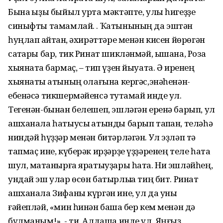
Бына ҡыҙы быйыл урта мәктәпте, улы һигеҙҙе
синыфты тамамлай. . Ҡатынының да эштән
һуңлап ҡайтҡан, әхирәттәре менән кисен йөрөгән
саҡтары бар, тик Ринат шикләнмәй, ышана, Роза
хыянатҡа бармаҫ, – тип үҙен йыуата. Ә иренең
хыянаты ҡатының ҡолағына кергәс,энәһенән-
ебенәсә тикшермәйенсә туҡтамай инде ул.
Тегенән-бынан белешеп, эшләгән еренә барып, ул
ашханала һатыусы ҡатынды барып тапҡан, теләһә
ниндәй һүҙҙәр менән битәрләгән. Ул эҙләп тә
тапмаҫ ине, күберәк ирҙәрҙе үҙҙәренең теле һата
шул, маҡтанырға яратыуҙары һата. Ни эшләйһең,
ундай эш улар өсөн батырлыҡҡа тиң бит. Ринат
ашханала Зифаны күргән ине, ул да уны
ғәйепләй, «мин һинән башҡа бер кем менән дә
булманым!», - ти. Алдаша инде ул. Яңғыҙ