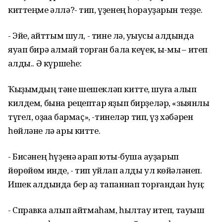
киттеңме әллә?- тип, үҙенең һорауҙарын теҙҙе.
- Эйе, ҡайттым шул, - тине лә, уҡыусы алдында
яуап бирә алмай торған бала кеүек, ыҡ-мыҡ – итеп
ҡалды.. Ә күршеһе:
Ҡыҙымдың тәне шешекләп китте, шуға алып
килдем, бына рецептар яҙып бирҙеләр, «зыянлы
түгел, оҙаҡҡа бармаҫ», -тинеләр тип, үҙ хәбәрен
һөйләне лә ары китте.
- Бисәнең һүҙенә ҡарап юҡты-бушҡа ауҙарып
йөрөйөм инде, - тип уйлап алды ул көйәләнеп.
Ишек алдында бер аҙ тапаннап торғандан һуң:
- Справка алып ҡайтмаһам, һылтау итеп, тауыш