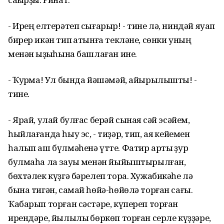
- Ирең елтерәтеп сығарыр! - тине лә, ниндәй яуап
бирер икән тип ҡатынға текләне, сөнки уның
менән ҡыҙыҡһына башлаған ине.
- Ҡурҡма! Ул бында йәшәмәй, айырылыштыҡ! -
тине.
- Ярай, улай булғас берәй сынаяҡ сәй эсәйем,
һыйлағанда һыу эс, - тиҙәр, тип, аяҡ кейемен
һалып аш бүлмәһенә үтте. Фатир артыҡ ҙур
булмаһа ла зауыҡ менән йыйыштырылған,
бөхтәлек күҙгә бәрелеп тора. Хужабикәһе лә
бына тигән, самай һөйә-һөйөлә торған сағы.
Ҡабарып торған сәстәре, күпереп торған
ирендәре, йылылыҡ бөркөп торған серле күҙҙәре,