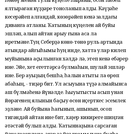
ялтыраған күҙҙәре тоноҡланып ҡалды. Кәүҙәһе
кесерәйеп ҡалғандай, көзөрәйеп кенә залдағы
диванға атланы. Ҡатының күңелен ай буйы
эшләп, алып ҡайтҡан арыу ғына аҡса ла
иретмәне.Туң Себерҙә көнө-төнө руль артында
ҡатындар ҡайғыһымы һуң инде, хатта улар килеп
муйынына аҫылынған хәлдә лә, этеп кенә ебәрер
ине. Эйе, хет егеттәрсә булмаһын, шулай эшләр
ине. Бер ауыҙың бешһә, һалҡын ҡатыҡты ла өрөп
ҡабаһың, - тиҙәр бит. Ул асыуына түҙә алмайынса
аш бүлмәһенә йүнәлде. Һыуытҡысты асып унан
йөрәгенең ялҡынын баҫыу өсөн иҫерткес эсемлек
эҙләне. Ай буйына һағынып, ашҡынып, осоп
тигәндәй ҡайтҡан ине бит, хәҙер кикиреге шиңгән
әтәстәй булып ҡалды. Ҡатыннаҙына сарсаған
йәне ғазаплана, әгәр ҙә йөҙ грамм ғына булһа