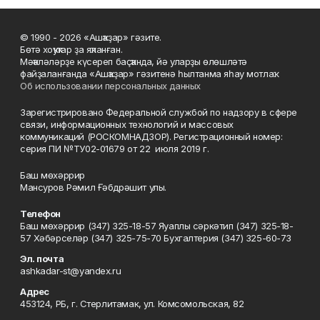
© 1990 - 2026 «Ашҡаҙар» гәзите.
Бөтә хоҡуҡтар ҙа яҡланған.
Мәҡәләләрҙе күсереп баҫҡанда, йә уларҙы өлөшләтә
файҙаланғанда «Ашҡаҙар» гәзитенә һылтанма яһау мотлаҡ.
Об использовании персональных данных
Зарегистрировано Федеральной службой по надзору в сфере
связи, информационных технологий и массовых
коммуникаций (РОСКОМНАДЗОР). Регистрационный номер:
серия ПИ №ТУ02-01679 от 22 июля 2019 г.
Баш мөхәррир
Мансуров Рәмил Ғәбдрәшит улы.
Телефон
Баш мөхәррир (347) 325-18-57 Яуаплы сәркәтип (347) 325-18-
57 Хәбәрселәр (347) 325-75-70 Бухгалтерия (347) 325-60-73
Эл. почта
ashkadar-st@yandex.ru
Адрес
453124, РБ, г. Стерлитамак, ул. Комсомольская, 82