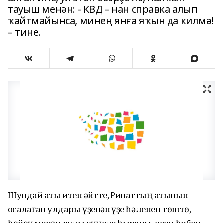
тауыш менән: - КВД – нан справка алып
ҡайтмайынса, минең янға яҡын да килмә!
– тине.
Шундай ҡаты итеп әйтте, Ринаттың ҡатынын
ҡосаҡлаған ҡулдары үҙенән үҙе һәленеп төштө,
һөйөү менән тулы күңеле һыҡраны, осҡон һибеп