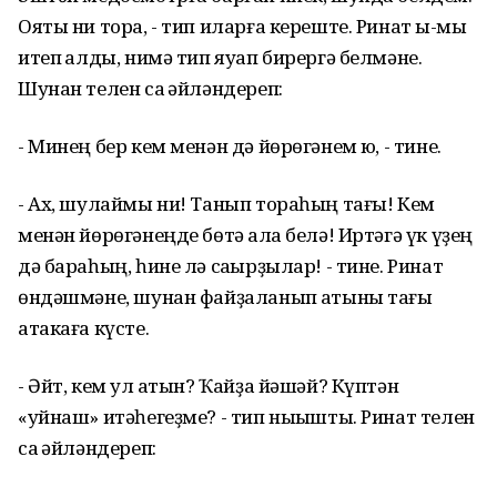
Ояты ни тора, - тип иларға кереште. Ринат ыҡ-мыҡ
итеп ҡалды, нимә тип яуап бирергә белмәне.
Шунан телен саҡ әйләндереп:
- Минең бер кем менән дә йөрөгәнем юҡ, - тине.
- Ах, шулаймы ни! Танып тораһың тағы! Кем
менән йөрөгәнеңде бөтә ҡала белә! Иртәгә үк үҙең
дә бараһың, һине лә саҡырҙылар! - тине. Ринат
өндәшмәне, шунан файҙаланып ҡатыны тағы
атакаға күсте.
- Әйт, кем ул ҡатын? Ҡайҙа йәшәй? Күптән
«уйнаш» итәһегеҙме? - тип ныҡышты. Ринат телен
саҡ әйләндереп: