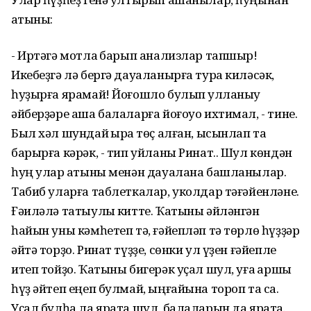
ҡатыны:
- Иртәгә мотлаҡ барып анализлар тапшыр!
Икебеҙгә лә бергә дауаланырға тура киләсәк,
һуҙырға ярамай! Йоғошло булып ҡулланыу
әйберҙәре аша балаларға йоғоуо ихтимал, - тине.
Был хәл шундай ҡырҡа төҫ алған, ысынлап та
барырға кәрәк, - тип уйланы Ринат.. Шул көндән
һуң улар ҡатыны менән дауалана башланылар.
Табиб уларға таблеткалар, уколдар тәғәйенләне.
Ғәиләлә татыулыҡ китте. Ҡатыны әйләнгән
һайын уны кәмһетеп тә, ғәйепләп тә төрлө һүҙҙәр
әйтә торҙо. Ринат түҙҙе, сөнки ул үҙен ғәйепле
итеп тойҙо. Ҡатыны бигерәк уҫал шул, уға ҡаршы
һүҙ әйтеп еңеп булмай, ыңғайына тороп та саҡ.
Уҫал булһа ла ярата шул, балаларын да ярата.