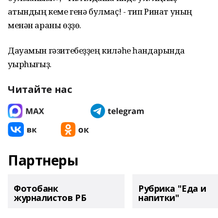
ҡатындың кеме генә булмаҫ! - тип Ринат уның
менән араны өҙҙө.
Дауамын гәзитебеҙҙең киләһе һандарында
уҡырһығыҙ.
Читайте нас
Партнеры
Фотобанк
Рубрика "Еда и
журналистов РБ
напитки"