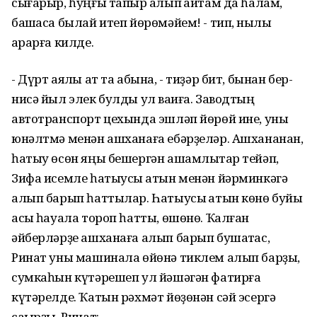
сығарыр, һуңғы тапҡыр алып ҡайтам да һалам,
башҡаса былай итеп йөрөмәйем! - тип, ныҡлы
ҡарарға килде.
- Дүрт аяҡлы ат та абына, - тиҙәр бит, бынан бер-
нисә йыл элек булды ул ваҡиға. Заводтың
автотранспорт цехында эшләп йөрөй ине, уны
юнәлтмә менән ашханаға ебәрҙеләр. Ашхананан,
һатыу өсөн яңы бешергән ашамлыҡтар тейәп,
Зифа исемле һатыусы ҡатын менән йәрминкәгә
алып барып һаттылар. Һатыусы ҡатын көнө буйы
асыҡ һауала тороп һатты, өшөнө. Ҡалған
әйберләрҙе ашханаға алып барып бушатҡас,
Ринат уны машинала өйөнә тиклем алып барҙы,
сумкаһын күтәрешеп ул йәшәгән фатирға
күтәрелде. Ҡатын рәхмәт йөҙөнән сәй эсергә
саҡырҙы. Ринат: