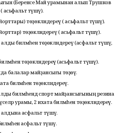
рығын (Беренсе Май урамынан алып Трушков
 асьфальт түшәү).
орттары) төҙөкләндереү ( асьфальт түшәү).
орттар) төҙөкләндереү ( асьфальт түшәү).
алды биләмәһен төҙөкләндереү (асфальт түшәү,
иләмәһен төҙөкләндереү (асьфальт түшәү).
да балалар майҙансығы төҙөү.
та биләмәһен төҙөкләндереү.
алды биләмәһендә спорт майҙансығының резина
селәр урамы, 2 ихата биләмәһен төҙөкләндереү.
алдына асфальт түшәү.
ләмәһенә асфальт түшәү.