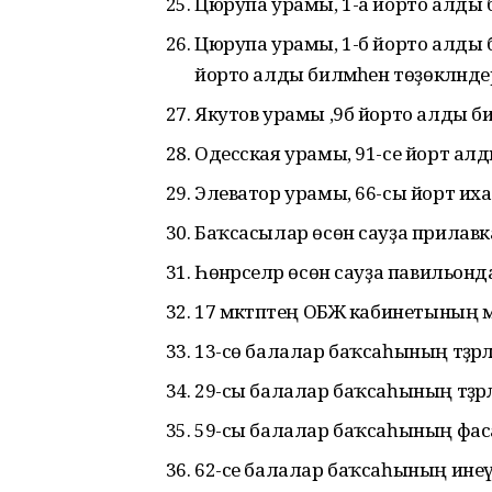
Цюрупа урамы, 1-а йорто алды би
Цюрупа урамы, 1-б йорто алды би
йорто алды биләмәһен төҙөкләнде
Якутов урамы ,9б йорто алды бил
Одесская урамы, 91-се йорт алды
Элеватор урамы, 66-сы йорт ихат
Баҡсасылар өсөн сауҙа прилав
Һөнәрселәр өсөн сауҙа павильон
17 мәктәптең ОБЖ кабинетының
13-сө балалар баҡсаһының тәҙр
29-сы балалар баҡсаһының тәҙр
59-сы балалар баҡсаһының фа
62-се балалар баҡсаһының инеү