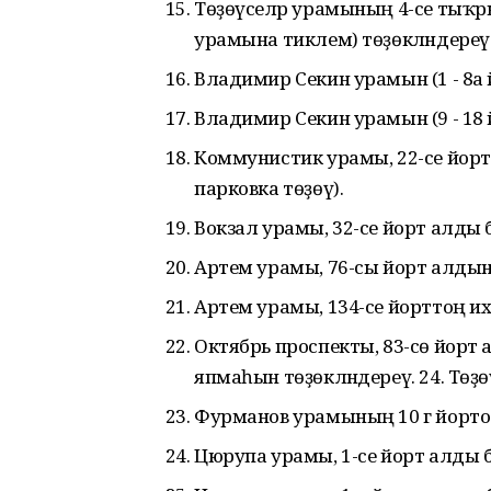
Төҙөүселәр урамының 4-се тыҡ
урамына тиклем) төҙөкләндереү (
Владимир Секин урамын (1 - 8а й
Владимир Секин урамын (9 - 18 й
Коммунистик урамы, 22-се йорт 
парковка төҙөү).
Вокзал урамы, 32-се йорт алды б
Артем урамы, 76-сы йорт алдын
Артем урамы, 134-се йорттоң иха
Октябрь проспекты, 83-сө йорт 
япмаһын төҙөкләндереү. 24. Төҙөү
Фурманов урамының 10 г йорто 
Цюрупа урамы, 1-се йорт алды би