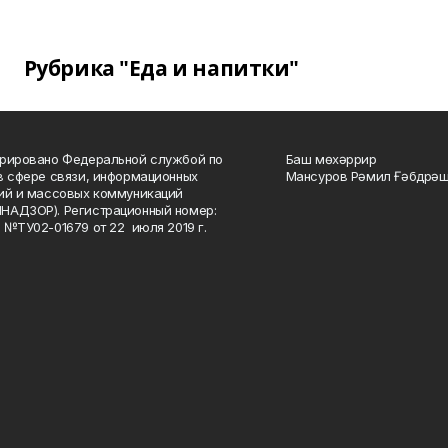
Рубрика "Еда и напитки"
рировано Федеральной службой по
Баш мөхәррир
в сфере связи, информационных
Мансуров Рәмил Ғәбдрәш
ий и массовых коммуникаций
НАДЗОР). Регистрационный номер:
 №ТУ02-01679 от 22 июля 2019 г.