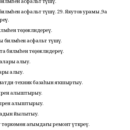
ләмәһенә асфальт түшәү.
ләмәһенә асфальт түшәү. 29. Якутов урамы ,9а
реү.
әмәһен төҙөкләндереү.
 биләмәһенә асфальт түшәү.
а биләмәһен төҙөкләндереү.
калары алыу.
дары алыу.
 матди-техник базаһын яҡшыртыу.
әләрен алыштырыу.
әләрен алыштырыу.
садын йылытыу.
 төркөмөнә ағымдағы ремонт үткәреү.