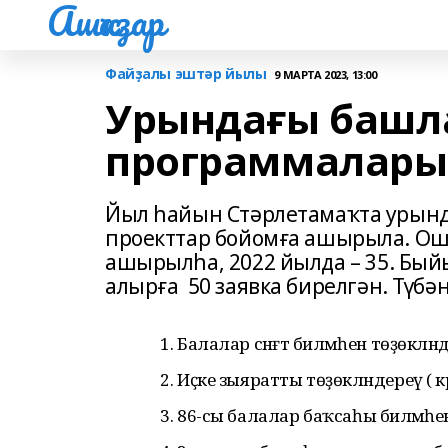
Ашҡаҙар
Файҙалы эштәр йылы
9 МАРТА 2023, 13:00
Урындағы башл
программалары
Йыл һайын Стәрлетамаҡта урынд
проекттар бойомға ашырыла. Ош
ашырылһа, 2022 йылда – 35. Бый
алырға 50 заявка бирелгән. Түбә
Балалар сәнғәт биләмәһен төҙөклән
Иҫке зыяратты төҙөкләндереү ( к
86-сы балалар баҡсаһы биләмәһ