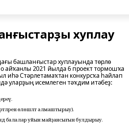
анғыстарҙы хуплау
ағы башланғыстар хуплауында төрлө
о айҡанлы 2021 йылда 6 проект тормошҡа
ыл иһә Стәрлетамаҡтан конкурсҡа һайлап
ндә уларҙың исемлеген тәҡдим итәбеҙ:
дереү.
әртәләрен өлөшләтә алмаштырыу).
ендә балалар уйын майҙансығын булдырыу.