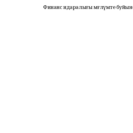
Финанс идаралығы мәғлүмәте буйы