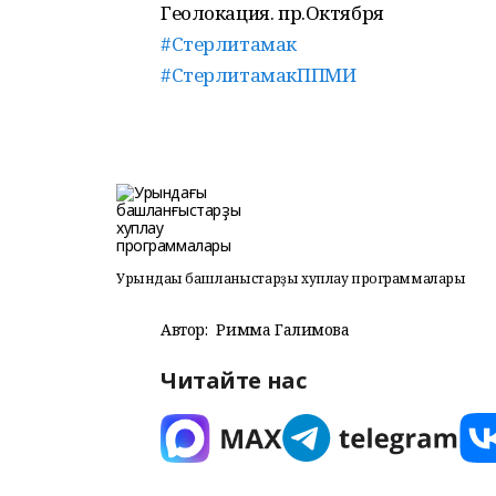
Геолокация. пр.Октября
#Стерлитамак
#СтерлитамакППМИ
Урындағы башланғыстарҙы хуплау программалары
Автор:
Римма Галимова
Читайте нас