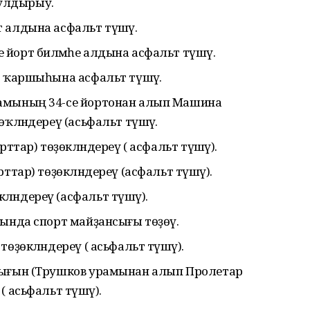
 булдырыу.
 алдына асфальт түшәү.
йорт биләмәһе алдына асфальт түшәү.
о ҡаршыһына асфальт түшәү.
рамының 34-се йортонан алып Машина
өҡләндереү (асьфальт түшәү.
рттар) төҙөкләндереү ( асфальт түшәү).
ттар) төҙөкләндереү (асфальт түшәү).
әндереү (асфальт түшәү).
дында спорт майҙансығы төҙөү.
өҙөкләндереү ( асьфальт түшәү).
рығын (Трушков урамынан алып Пролетар
 асьфальт түшәү).