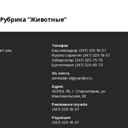
Рубрика "Животные"
Телефон
ит улы.
Баш мөхәррир (347) 325-18-57
Яуаплы сәркәтип (347) 325-18-57
Хәбәрселәр (347) 325-75-70
Бухгалтерия (347) 325-60-73
Эл. почта
ashkadar-st@yandex.ru
Адрес
453124, РБ, г. Стерлитамак, ул.
Комсомольская, 82
Рекламная служба
(347) 325-18-57
Редакция
(347) 325-18-57