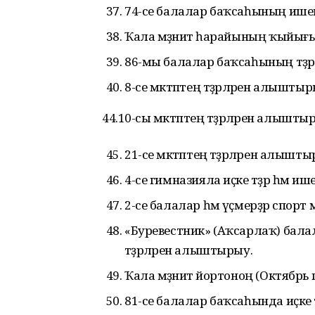
74-се балалар баҡсаһының ише
Ҡала мәҙәниәт һарайының ҡыйы
86-мы балалар баҡсаһының тәҙр
8-се мәктәптең тәҙрәләрен алыштыр
44.10-сы мәктәптең тәҙрәләрен алышты
21-се мәктәптең тәҙрәләрен алышты
4-се гимназияла иҫке тәҙрә һәм 
2-се балалар һәм үҫмерҙәр спорт 
«Буревестник» (Аҡсарлаҡ) бала
тәҙрәләрен алыштырыу.
Ҡала мәҙәниәт йортоноң (Октяб
81-се балалар баҡсаһында иҫке 