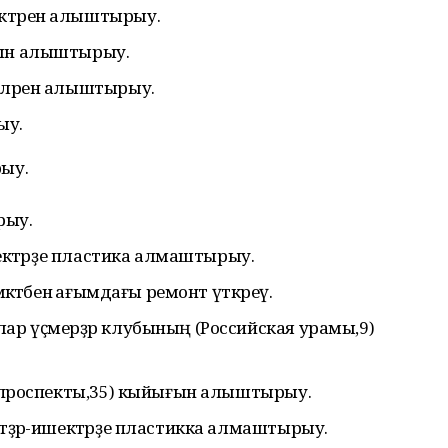
ктәрен алыштырыу.
ғын алыштырыу.
әләрен алыштырыу.
ыу.
рыу.
рыу.
ишектәрҙе пластика алмаштырыу.
мәктәбенә ағымдағы ремонт үткәреү.
лар үҫмерҙәр клубының (Российская урамы,9)
рь проспекты,35) кыйығын алыштырыу.
тәҙрә-ишектәрҙе пластикка алмаштырыу.