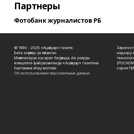
Партнеры
Фотобанк журналистов РБ
© 1990 - 2026 «Ашҡаҙар» гәзите.
Зарегист
Бөтә хоҡуҡтар ҙа яҡланған.
надзору 
Мәҡәләләрҙе күсереп баҫҡанда, йә уларҙы
технолог
өлөшләтә файҙаланғанда «Ашҡаҙар» гәзитенә
(РОСКОМ
һылтанма яһау мотлаҡ.
серия ПИ
Об использовании персональных данных