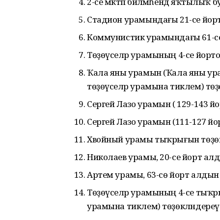
2-се мәктәп биләмәһендә яҡтылыҡ
Стадион урамындағы 21-се йорт
Коммунистик урамындағы 61-се 
Төҙөүселәр урамының 4-се йорт
Ҡала яны урамын (Ҡала яны у
төҙөүселәр урамына тиклем) төҙ
Сергей Лазо урамын ( 129-143 йо
Сергей Лазо урамын (111-127 йор
Хвойный урамы тыҡрығын төҙөкл
Николаев урамы, 20-се йорт ал
Артем урамы, 63-сө йорт алдын т
Төҙөүселәр урамының 4-се тыҡ
урамына тиклем) төҙөкләндереү (