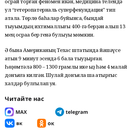
осрай торған феномен икән, медицина телендә
ул “гетеропатерналь суперфекундация” тип
атала. Төрлө баһалар буйынса, бындай
тыуымдың ихтималлығы 400-гә берҙән алып 13
мең осраҡҡа бер генә булыуы мөмкин.
Ә бына Американың Техас штатында йәшәүсе
ҡатын 9 минут эсендә 6 бала тыуҙырған.
Һөҙөмтәлә 800 – 1300 грамлыҡ ике ҡыҙ һәм 4 малай
донъяға килгән. Шулай донъяла шаҡ ҡатырғыс
хәлдәр булғылап ҡуя.
Читайте нас