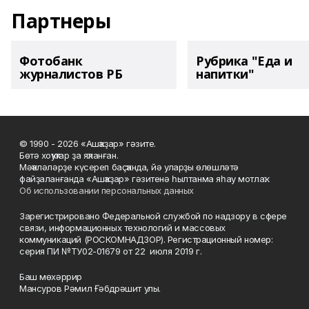
Партнеры
Фотобанк
Рубрика "Еда и
журналистов РБ
напитки"
© 1990 - 2026 «Ашҡаҙар» гәзите.
Бөтә хоҡуҡтар ҙа яҡланған.
Мәҡәләләрҙе күсереп баҫҡанда, йә уларҙы өлөшләтә
файҙаланғанда «Ашҡаҙар» гәзитенә һылтанма яһау мотлаҡ.
Об использовании персональных данных
Зарегистрировано Федеральной службой по надзору в сфере
связи, информационных технологий и массовых
коммуникаций (РОСКОМНАДЗОР). Регистрационный номер:
серия ПИ №ТУ02-01679 от 22 июля 2019 г.
Баш мөхәррир
Мансуров Рәмил Ғәбдрәшит улы.