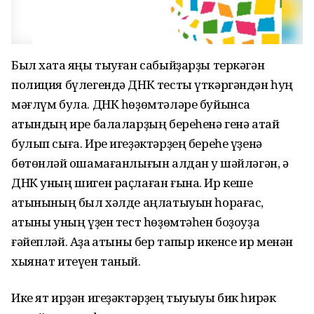
Был хаҡта яңы тыуған сабыйҙарҙы теркәгән
полиция бүлегендә ДНК тесты үткәргәндән һуң
мәғлүм була. ДНК һөҙөмтәләре буйынса
ҡатындың ире балаларҙың береһенә генә атай
булып сыға. Ире игеҙәктәрҙең береһе үҙенә
бөтөнләй оҡшамағанлығын алдан уҡ шәйләгән, ә
ДНК уның шиген раҫлаған ғына. Ир кеше
ҡатынының был хәлде аңлатыуын һорағас,
ҡатыны уның үҙен тест һөҙөмтәһен боҙоуҙа
ғәйепләй. Аҙаҡ ҡатыны бер тапҡыр икенсе ир менән
хыянат итеүен таный.
Ике ят ирҙән игеҙәктәрҙең тыуыуы бик һирәк