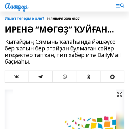
Ашҡаҙар
Ишеттегеҙме әле?
21 ЯНВАРЯ 2020, 06:27
ИРЕНӘ “МӨГӨҘ” ҠУЙҒАН...
Ҡытайҙың Сямынь ҡалаһында йәшәүсе
бер ҡатын бер атайҙан булмаған сәйер
игеҙәктәр тапҡан, тип хәбәр итә DailyMail
баҫмаһы.