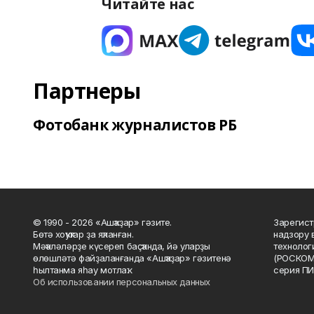
Читайте нас
Партнеры
Фотобанк журналистов РБ
© 1990 - 2026 «Ашҡаҙар» гәзите.
Зарегист
Бөтә хоҡуҡтар ҙа яҡланған.
надзору 
Мәҡәләләрҙе күсереп баҫҡанда, йә уларҙы
технолог
өлөшләтә файҙаланғанда «Ашҡаҙар» гәзитенә
(РОСКОМ
һылтанма яһау мотлаҡ.
серия ПИ
Об использовании персональных данных