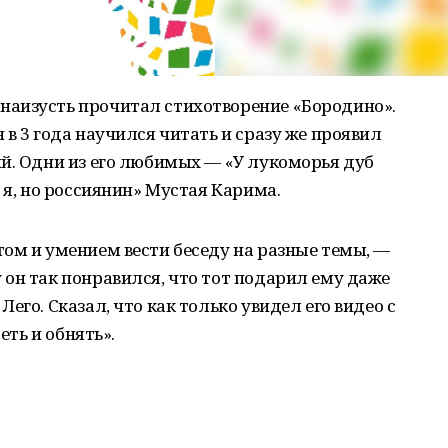
аизусть прочитал стихотворение «Бородино».
в 3 года научился читать и сразу же проявил
й. Одни из его любимых — «У лукоморья дуб
 я, но россиянин» Мустая Карима.
ом и умением вести беседу на разные темы, —
он так понравился, что тот подарил ему даже
его. Сказал, что как только увидел его видео с
еть и обнять».