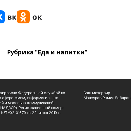
Рубрика "Еда и напитки"
рировано Федеральной службой по
Баш мөхәррир
в сфере связи, информационных
Мансуров Рәмил Ғәбдрәш
ий и массовых коммуникаций
НАДЗОР). Регистрационный номер:
 №ТУ02-01679 от 22 июля 2019 г.