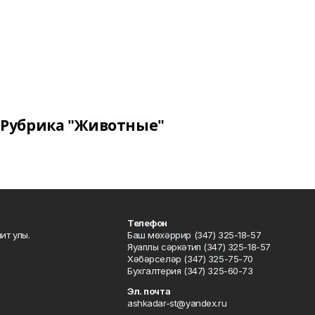
Рубрика "Животные"
Телефон
ит улы.
Баш мөхәррир (347) 325-18-57
Яуаплы сәркәтип (347) 325-18-57
Хәбәрселәр (347) 325-75-70
Бухгалтерия (347) 325-60-73
Эл. почта
ashkadar-st@yandex.ru