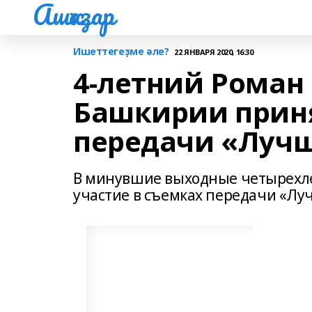
Ашҡаҙар
Ишеттегеҙме әле?
22 ЯНВАРЯ 2020, 16:30
4-летний Роман
Башкирии приня
передачи «Лучш
В минувшие выходные четырехл
участие в съемках передачи «Луч