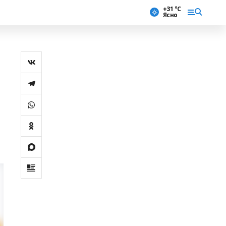
+31 °С
Ясно