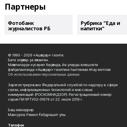
Партнеры
Фотобанк
Рубрика "Еда и
журналистов РБ
напитки"
© 1990 - 2026 «Ашҡаҙар» гәзите.
Бөтә хоҡуҡтар ҙа яҡланған.
Мәҡәләләрҙе күсереп баҫҡанда, йә уларҙы өлөшләтә
файҙаланғанда «Ашҡаҙар» гәзитенә һылтанма яһау мотлаҡ.
Об использовании персональных данных
Зарегистрировано Федеральной службой по надзору в сфере
связи, информационных технологий и массовых
коммуникаций (РОСКОМНАДЗОР). Регистрационный номер:
серия ПИ №ТУ02-01679 от 22 июля 2019 г.
Баш мөхәррир
Мансуров Рәмил Ғәбдрәшит улы.
Телефон