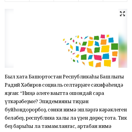
Был хаҡта Башҡортостан Республикаһы Башлығы
Радий Хәбиров социаль селтәрҙәге сәхифәһендә
яҙған: “Ниңә әлеге ваҡытта ошондай сара
үткәрәбеҙме? Эпидемияны тиҙҙән
буйһондорорбоҙ, сөнки нимә эшләргә кәрәклеген
беләбеҙ, республика халҡы ла үҙен дөрөҫ тота. Тик
беҙ барыһы ла тамамланғас, артабан нимә