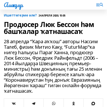
Ашҡаҙар
Ишеттегеҙме әле?
24 АПРЕЛЯ 2020, 15:05
Продюсер Люк Бессон һәм
башҡалар ҡатнашасаҡ
28 апрелдә “Ҡара аҡҡош” авторы Нассим
Талеб, физик Митио Каку, “FuturMap”ҡа
нигеҙ һалыусы Параг Ханна, продюсер
Люк Бессон, Фредрик Райнфельдт (2006 –
2014 йылдарҙа Швецияның премьер-
министры) һәм донъяның тағы 25 иленән
абруйлы спикерҙар беренсе халыҡ-ара
“Коронавирустан һуң донъя: Евразияның
йөрәгенән ҡараш” тигән онлайн-форумда
ҡатнашасаҡ.