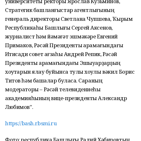
университеты ректоры Ярослав Кузьминов,
Стратегик башланғыстар агентлығының
генераль директоры Светлана Чупшева, Ҡырым
Республикаһы Башлығы Сергей Аксенов,
журналист һәм йәмәғәт эшмәкәре Евгений
Примаков, Рәсәй Президенты ҡарамағындағы
Иҡтисади совет ағзаһы Андрей Репик, Рәсәй
Президенты ҡарамағындағы Эшҡыуарҙарҙың
хоҡуҡтарын яҡлау буйынса тулы хоҡуҡлы вәкил Борис
Титов һәм башҡалар буласаҡ. Сараның
модераторы – Рәсәй телевидениеһы
академияһының вице-президенты Александр
Любимов”.
https://bash.rbsmi.ru
Фото: республика Башлығы Радий Хәбировтың