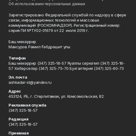
Об использовании персональных данных
Зарегистрировано Федеральной службой по надзору в сфере
связи, информационных технологий и массовых
коммуникаций (РОСКОМНАДЗОР). Регистрационный номер:
серия ПИ №ТУ02-01679 от 22 июля 2019 г.
Баш мөхәррир
Мансуров Рәмил Ғәбдрәшит улы.
Телефон
Баш мөхәррир (347) 325-18-57 Яуаплы сәркәтип (347) 325-18-
57 Хәбәрселәр (347) 325-75-70 Бухгалтерия (347) 325-60-73
Эл. почта
ashkadar-st@yandex.ru
Адрес
453124, РБ, г. Стерлитамак, ул. Комсомольская, 82
Рекламная служба
(347) 325-18-57
Редакция
(347) 325-18-57
Приемная