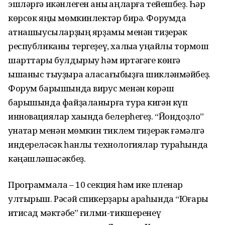
эшләргә икәнлеген аныҡ аңларға тейешбеҙ. Һәр
көрсөк яңы мөмкинлектәр бирә. Форумда
ҡатнашыусыларҙың ярҙамы менән тиҙерәк
республиканы тергеҙеү, халыҡҡа уңайлы тормош
шарттары булдырыу һәм иртәгәге көнгә
ышаныс тыуҙыра аласағыбыҙға шикләнмәйбеҙ.
Форум барышында вирус менән көрәш
барышында файҙаланырға тура кигән күп
инновациялар хаҡында белерһегеҙ. “Йондоҙло”
ҡунаҡтар менән мөмкин тиклем тиҙерәк ғәмәлгә
индереләсәк һанлы технологиялар тураһында
кәңәшләшәсәкбеҙ.
Программала – 10 секция һәм ике пленар
ултырыш. Рәсәй спикерҙары араһында “Юғары
иҡтисад мәктәбе” ғилми-тикшеренеү