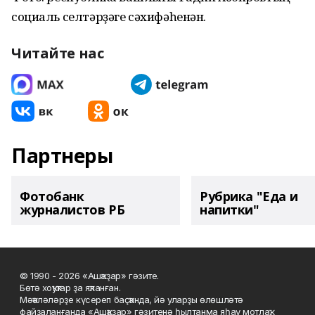
социаль селтәрҙәге сәхифәһенән.
Читайте нас
Партнеры
Фотобанк
Рубрика "Еда и
журналистов РБ
напитки"
© 1990 - 2026 «Ашҡаҙар» гәзите.
Бөтә хоҡуҡтар ҙа яҡланған.
Мәҡәләләрҙе күсереп баҫҡанда, йә уларҙы өлөшләтә
файҙаланғанда «Ашҡаҙар» гәзитенә һылтанма яһау мотлаҡ.