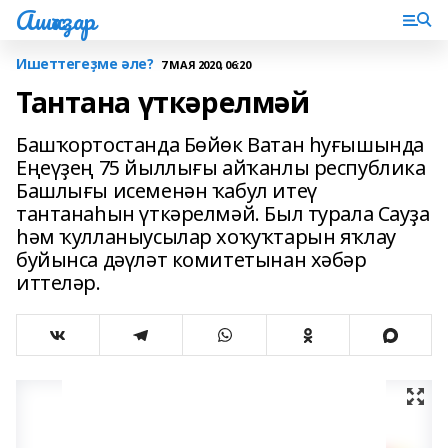
Ашҡаҙар
Ишеттегеҙме әле?
7 МАЯ 2020, 06:20
Тантана үткәрелмәй
Башҡортостанда Бөйөк Ватан һуғышында
Еңеүҙең 75 йыллығы айҡанлы республика
Башлығы исеменән ҡабул итеү
тантанаһын үткәрелмәй. Был турала Сауҙа
һәм ҡулланыусылар хоҡуҡтарын яҡлау
буйынса дәүләт комитетынан хәбәр
иттеләр.