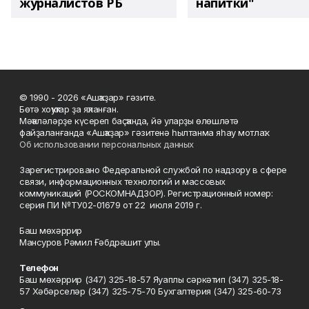
журналистов РБ
напитки"
© 1990 - 2026 «Ашҡаҙар» гәзите.
Бөтә хоҡуҡтар ҙа яҡланған.
Мәҡәләләрҙе күсереп баҫҡанда, йә уларҙы өлөшләтә
файҙаланғанда «Ашҡаҙар» гәзитенә һылтанма яһау мотлаҡ.
Об использовании персональных данных
Зарегистрировано Федеральной службой по надзору в сфере
связи, информационных технологий и массовых
коммуникаций (РОСКОМНАДЗОР). Регистрационный номер:
серия ПИ №ТУ02-01679 от 22 июля 2019 г.
Баш мөхәррир
Мансуров Рәмил Ғәбдрәшит улы.
Телефон
Баш мөхәррир (347) 325-18-57 Яуаплы сәркәтип (347) 325-18-
57 Хәбәрселәр (347) 325-75-70 Бухгалтерия (347) 325-60-73