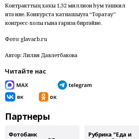
Контракттың хаҡы 1,32 миллион һум тәшкил
итә ине. Конкурста ҡатнашыуға “Торатау”
конгресс-холы ғына ғариза биргәйне.
Фото: glavarb.ru
Автор: Лилия Давлетбакова
Читайте нас
Партнеры
Фотобанк
Рубрика "Еда и