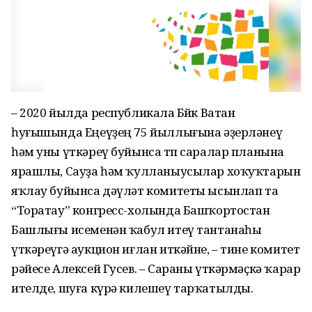
– 2020 йылда республикала Бөйөк Ватан
һуғышында Еңеүҙең 75 йыллығына әҙерләнеү
һәм уны үткәреү буйынса төп саралар планына
ярашлы, Сауҙа һәм ҡулланыусылар хоҡуҡтарын
яҡлау буйынса дәүләт комитеты ысынлап та
“Торатау” конгресс-холында Башҡортостан
Башлығы исеменән ҡабул итеү тантанаһы
үткәреүгә аукцион иғлан иткәйне, – тине комитет
рәйесе Алексей Гусев. – Сараны үткәрмәҫкә ҡарар
ителде, шуға күрә килешеү тарҡатылды.