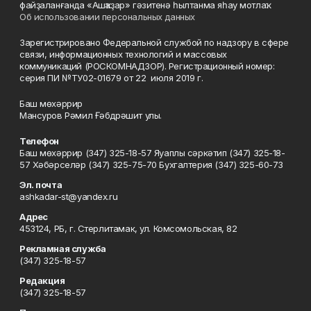
файҙаланғанда «Ашҡаҙар» гәзитенә һылтанма яһау мотлаҡ.
Об использовании персональных данных
Зарегистрировано Федеральной службой по надзору в сфере
связи, информационных технологий и массовых
коммуникаций (РОСКОМНАДЗОР). Регистрационный номер:
серия ПИ №ТУ02-01679 от 22 июля 2019 г.
Баш мөхәррир
Мансуров Рәмил Ғәбдрәшит улы.
Телефон
Баш мөхәррир (347) 325-18-57 Яуаплы сәркәтип (347) 325-18-
57 Хәбәрселәр (347) 325-75-70 Бухгалтерия (347) 325-60-73
Эл. почта
ashkadar-st@yandex.ru
Адрес
453124, РБ, г. Стерлитамак, ул. Комсомольская, 82
Рекламная служба
(347) 325-18-57
Редакция
(347) 325-18-57