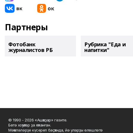
Партнеры
Фотобанк
Рубрика "Еда и
журналистов РБ
напитки"
© 1990 - 2026 «Ашҡаҙар» гәзите.
Бөтә хоҡуҡтар ҙа яҡланған.
Мәҡәләләрҙе күсереп баҫҡанда, йә уларҙы өлөшләтә