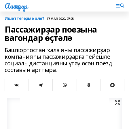
Ашҡаҙар
Ишеттегеҙме әле?
27 МАЯ 2020, 07:25
Пассажирҙар поезына
вагондар өҫтәлә
Башҡортостан ҡала яны пассажирҙар
компанияһы пассажирҙарға тейешле
социаль дистанцияны үтәү өсөн поезд
составын арттыра.