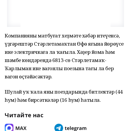
Компанияның матбуғат хеҙмәте хәбәр итеүенсә,
үҙгәрештәр Стәрлетамаҡтан Өфө яғына йөрөүсе
ике электричкаға ла ҡағыла. Хәҙер йома һәм
шәмбе көндәрендә 6813-сө Стәрлетамаҡ-
Ҡарлыман ике вагонлы поезына тағы ла бер
вагон өҫтәйәсәктәр.
Шулай уҡ ҡала яны поездарында битлектәр (44
һум) һәм бирсәткәләр (16 һум) һатыла.
Читайте нас