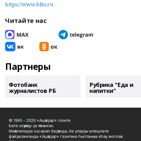
https://www.bfm.ru
Читайте нас
Партнеры
Фотобанк
Рубрика "Еда и
журналистов РБ
напитки"
© 1990 - 2026 «Ашҡаҙар» гәзите.
Бөтә хоҡуҡтар ҙа яҡланған.
Мәҡәләләрҙе күсереп баҫҡанда, йә уларҙы өлөшләтә
файҙаланғанда «Ашҡаҙар» гәзитенә һылтанма яһау мотлаҡ.