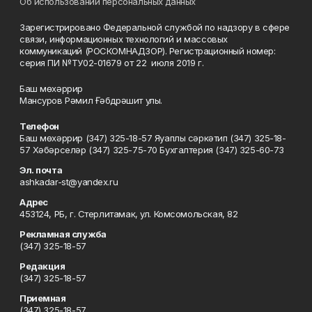
Об использовании персональных данных
Зарегистрировано Федеральной службой по надзору в сфере
связи, информационных технологий и массовых
коммуникаций (РОСКОМНАДЗОР). Регистрационный номер:
серия ПИ №ТУ02-01679 от 22 июля 2019 г.
Баш мөхәррир
Мансуров Рәмил Ғәбдрәшит улы.
Телефон
Баш мөхәррир (347) 325-18-57 Яуаплы сәркәтип (347) 325-18-
57 Хәбәрселәр (347) 325-75-70 Бухгалтерия (347) 325-60-73
Эл. почта
ashkadar-st@yandex.ru
Адрес
453124, РБ, г. Стерлитамак, ул. Комсомольская, 82
Рекламная служба
(347) 325-18-57
Редакция
(347) 325-18-57
Приемная
(347) 325-18-57