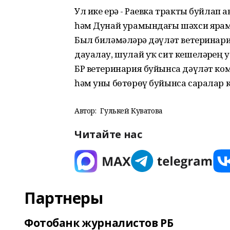
Ул ике ерҙә - Раевка тракты буйла
һәм Дунай урамындағы шәхси ярҙа
Был биләмәләрҙә дәүләт ветеринари
дауалау, шулай уҡ сит кешеләрҙең
БР ветеринария буйынса дәүләт ком
һәм уны бөтөрөү буйынса саралар 
Автор:
Гулькей Куватова
Читайте нас
Партнеры
Фотобанк журналистов РБ