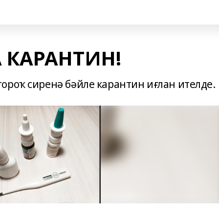
 КАРАНТИН!
ороҡ сиренә бәйле карантин иғлан ителде.