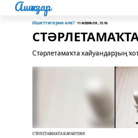
Ашҡаҙар
Ишеттегеҙме әле?
11 ФЕВРАЛЯ , 13:16
СТӘРЛЕТАМАҠТА
Стәрлетамаҡта хайуандарҙың ҡот
СТӘРЛЕТАМАҠТА КАРАНТИН!