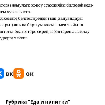
п автогаз яғыулыҡ ҡойоу станцияһы биләмәһендә
мсы хужалыҡта.
я хеҙмәте белгестәренән тыш, хайуандарҙы
 уларҙың янына барыуы ваҡытлыса тыйыла.
итеты белгестәре сирҙең сәбәптәрен асыҡлау
күрергә тейеш.
Рубрика "Еда и напитки"