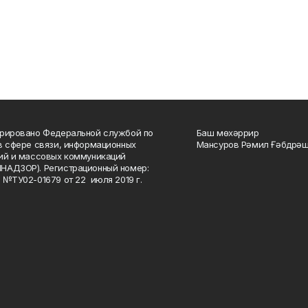
рировано Федеральной службой по
Баш мөхәррир
в сфере связи, информационных
Мансуров Рәмил Ғәбдрәш
ий и массовых коммуникаций
НАДЗОР). Регистрационный номер:
 №ТУ02-01679 от 22 июля 2019 г.