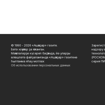
© 1990 - 2026 «Ашҡаҙар» гәзите.
Зарегист
Бөтә хоҡуҡтар ҙа яҡланған.
надзору 
Мәҡәләләрҙе күсереп баҫҡанда, йә уларҙы
технолог
өлөшләтә файҙаланғанда «Ашҡаҙар» гәзитенә
(РОСКОМ
һылтанма яһау мотлаҡ.
серия ПИ
Об использовании персональных данных