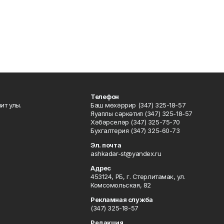
Телефон
ит улы.
Баш мөхәррир (347) 325-18-57
Яуаплы сәркәтип (347) 325-18-57
Хәбәрселәр (347) 325-75-70
Бухгалтерия (347) 325-60-73
Эл. почта
ashkadar-st@yandex.ru
Адрес
453124, РБ, г. Стерлитамак, ул.
Комсомольская, 82
Рекламная служба
(347) 325-18-57
Редакция