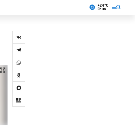
+24 °С
Ясно