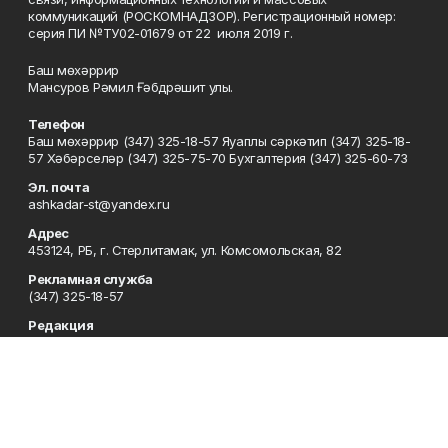
коммуникаций (РОСКОМНАДЗОР). Регистрационный номер:
серия ПИ №ТУ02-01679 от 22 июля 2019 г.
Баш мөхәррир
Мансуров Рәмил Ғәбдрәшит улы.
Телефон
Баш мөхәррир (347) 325-18-57 Яуаплы сәркәтип (347) 325-18-
57 Хәбәрселәр (347) 325-75-70 Бухгалтерия (347) 325-60-73
Эл. почта
ashkadar-st@yandex.ru
Адрес
453124, РБ, г. Стерлитамак, ул. Комсомольская, 82
Рекламная служба
(347) 325-18-57
Редакция
(347) 325-18-57
Приемная
(347) 325-18-57
Сотрудничество
(347) 325-18-57