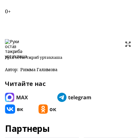
0+
Рухи остаз тәжрибә уртаҡлаша
Автор:
Римма Галимова
Читайте нас
Партнеры