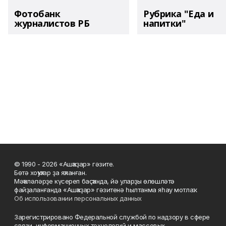
Фотобанк
Рубрика "Еда и
журналистов РБ
напитки"
© 1990 - 2026 «Ашҡаҙар» гәзите.
Бөтә хоҡуҡтар ҙа яҡланған.
Мәҡәләләрҙе күсереп баҫҡанда, йә уларҙы өлөшләтә
файҙаланғанда «Ашҡаҙар» гәзитенә һылтанма яһау мотлаҡ.
Об использовании персональных данных
Зарегистрировано Федеральной службой по надзору в сфере
связи, информационных технологий и массовых