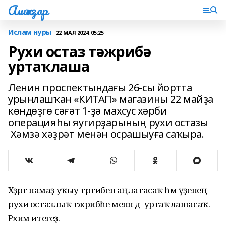
Ашҡаҙар
Ислам нуры
22 МАЯ 2024, 05:25
Рухи остаз тәжрибә
уртаҡлаша
Ленин проспектындағы 26-сы йортта
урынлашҡан «КИТАП» магазины 22 майҙа
көндөҙгө сәғәт 1-ҙә махсус хәрби
операцияһы яугирҙарының рухи остазы
Хәмзә хәҙрәт менән осрашыуға саҡыра.
Хәҙрәт намаҙ уҡыу тәртибен аңлатасаҡ һәм үҙенең
рухи остазлыҡ тәжрибәһе менән дә уртаҡлашасаҡ.
Рәхим итегеҙ.