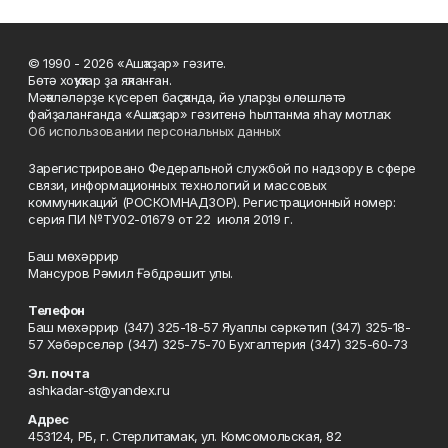
© 1990 - 2026 «Ашҡаҙар» гәзите.
Бөтә хоҡуҡтар ҙа яҡланған.
Мәҡәләләрҙе күсереп баҫҡанда, йә уларҙы өлөшләтә
файҙаланғанда «Ашҡаҙар» гәзитенә һылтанма яһау мотлаҡ.
Об использовании персональных данных
Зарегистрировано Федеральной службой по надзору в сфере
связи, информационных технологий и массовых
коммуникаций (РОСКОМНАДЗОР). Регистрационный номер:
серия ПИ №ТУ02-01679 от 22 июля 2019 г.
Баш мөхәррир
Мансуров Рәмил Ғәбдрәшит улы.
Телефон
Баш мөхәррир (347) 325-18-57 Яуаплы сәркәтип (347) 325-18-
57 Хәбәрселәр (347) 325-75-70 Бухгалтерия (347) 325-60-73
Эл. почта
ashkadar-st@yandex.ru
Адрес
453124, РБ, г. Стерлитамак, ул. Комсомольская, 82