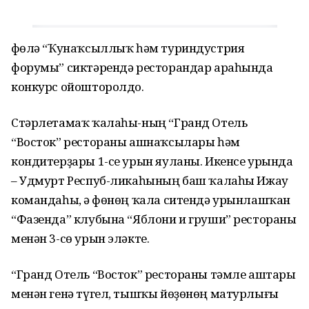
Өфөлә “Ҡунаҡсыллыҡ һәм туриндустрия
форумы” сиктәрендә ресторандар араһында
конкурс ойошторолдо.
Стәрлетамаҡ ҡалаһы-ның “Гранд Отель
“Восток” рестораны ашнаҡсылары һәм
кондитерҙары 1-се урын яуланы. Икенсе урында
– Удмурт Респуб-ликаһының баш ҡалаһы Ижау
командаһы, ә Өфөнөң ҡала ситендә урынлашҡан
“Фазенда” клубына “Яблони и груши” рестораны
менән 3-сө урын эләкте.
“Гранд Отель “Восток” рестораны тәмле аштары
менән генә түгел, тышҡы йөҙөнөң матурлығы