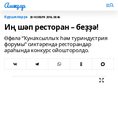
Ашҡаҙар
Күршеләрҙә
28 НОЯБРЯ 2016, 08:46
Иң шәп ресторан – беҙҙә!
Өфөлә “Ҡунаҡсыллыҡ һәм туриндустрия
форумы” сиктәрендә ресторандар
араһында конкурс ойошторолдо.