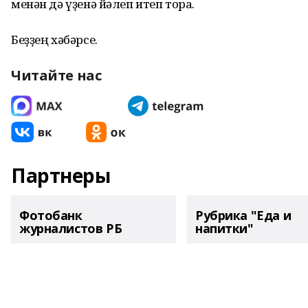
менән дә үҙенә йәлеп итеп тора.
Беҙҙең хәбәрсе.
Читайте нас
Партнеры
Фотобанк
Рубрика "Еда и
журналистов РБ
напитки"