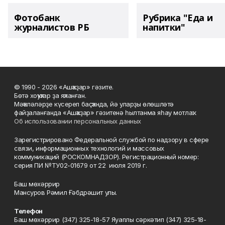
Фотобанк
Рубрика "Еда и
журналистов РБ
напитки"
© 1990 - 2026 «Ашҡаҙар» гәзите.
Бөтә хоҡуҡтар ҙа яҡланған.
Мәҡәләләрҙе күсереп баҫҡанда, йә уларҙы өлөшләтә
файҙаланғанда «Ашҡаҙар» гәзитенә һылтанма яһау мотлаҡ.
Об использовании персональных данных
Зарегистрировано Федеральной службой по надзору в сфере
связи, информационных технологий и массовых
коммуникаций (РОСКОМНАДЗОР). Регистрационный номер:
серия ПИ №ТУ02-01679 от 22 июля 2019 г.
Баш мөхәррир
Мансуров Рәмил Ғәбдрәшит улы.
Телефон
Баш мөхәррир (347) 325-18-57 Яуаплы сәркәтип (347) 325-18-