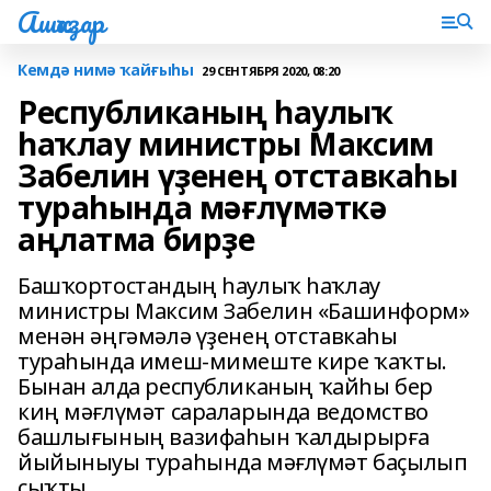
Ашҡаҙар
Кемдә нимә ҡайғыһы
29 СЕНТЯБРЯ 2020, 08:20
Республиканың һаулыҡ
һаҡлау министры Максим
Забелин үҙенең отставкаһы
тураһында мәғлүмәткә
аңлатма бирҙе
Башҡортостандың һаулыҡ һаҡлау
министры Максим Забелин «Башинформ»
менән әңгәмәлә үҙенең отставкаһы
тураһында имеш-мимеште кире ҡаҡты.
Бынан алда республиканың ҡайһы бер
киң мәғлүмәт сараларында ведомство
башлығының вазифаһын ҡалдырырға
йыйыныуы тураһында мәғлүмәт баҫылып
сыҡты.