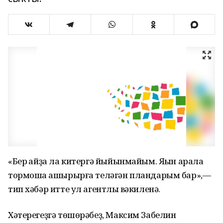
«Бер ҡайҙа ла китергә йыйынмайым. Яҡын арала
тормошҡа ашырырға теләгән пландарым бар»,—
тип хәбәр итте ул агентлыҡ вәкиленә.
Хәтерегеҙгә төшөрәбеҙ, Максим Забелин