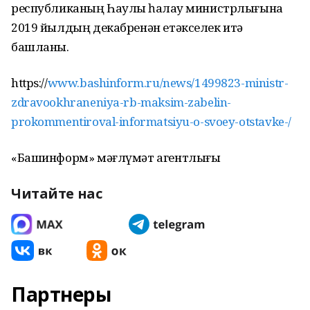
республиканың Һаулыҡ һаҡлау министрлығына
2019 йылдың декабренән етәкселек итә
башланы.
https://
www.bashinform.ru/news/1499823-ministr-
zdravookhraneniya-rb-maksim-zabelin-
prokommentiroval-informatsiyu-o-svoey-otstavke-/
«Башинформ» мәғлүмәт агентлығы
Читайте нас
Партнеры