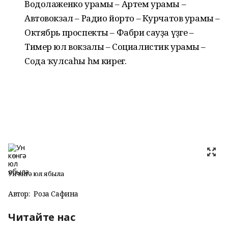
Водолаженко урамы – Артем урамы –
Автовокзал – Радио йорто – Курчатов урамы –
Октябрь проспекты – Фабри сауҙа үҙәге –
Тимер юл вокзалы – Социалистик урамы –
Сода ҡулсаһы һәм кирегә.
Ун көнгә юл ябыла
Автор:
Роза Сафина
Читайте нас