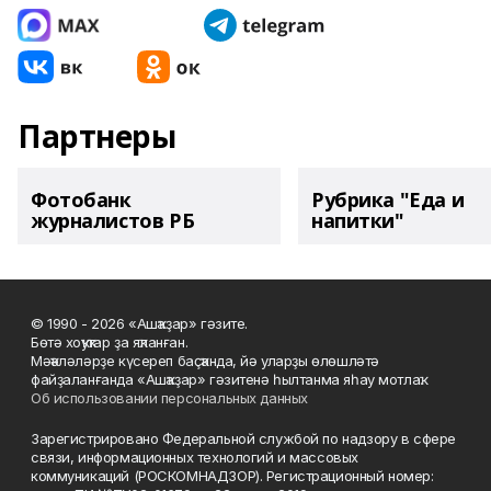
Партнеры
Фотобанк
Рубрика "Еда и
журналистов РБ
напитки"
© 1990 - 2026 «Ашҡаҙар» гәзите.
Бөтә хоҡуҡтар ҙа яҡланған.
Мәҡәләләрҙе күсереп баҫҡанда, йә уларҙы өлөшләтә
файҙаланғанда «Ашҡаҙар» гәзитенә һылтанма яһау мотлаҡ.
Об использовании персональных данных
Зарегистрировано Федеральной службой по надзору в сфере
связи, информационных технологий и массовых
коммуникаций (РОСКОМНАДЗОР). Регистрационный номер: