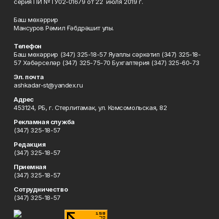
серия ПИ №ТУ02-01679 от 22 июля 2019 г.
Баш мөхәррир
Мансуров Рәмил Ғәбдрәшит улы.
Телефон
Баш мөхәррир (347) 325-18-57 Яуаплы сәркәтип (347) 325-18-
57 Хәбәрселәр (347) 325-75-70 Бухгалтерия (347) 325-60-73
Эл. почта
ashkadar-st@yandex.ru
Адрес
453124, РБ, г. Стерлитамак, ул. Комсомольская, 82
Рекламная служба
(347) 325-18-57
Редакция
(347) 325-18-57
Приемная
(347) 325-18-57
Сотрудничество
(347) 325-18-57