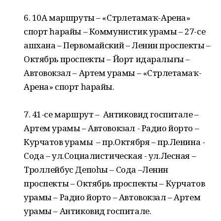
6. 10А маршруты – «Стәрлетамаҡ-Арена»
спорт һарайы – Коммунистик урамы – 27-се
ашхана – Первомайский – Ленин проспекты –
Октябрь проспекты – Йорт идаралығы –
Автовокзал – Артем урамы – «Стәрлетамаҡ-
Арена» спорт һарайы.
7. 41-се маршрут – Антиковид госпитале –
Артем урамы – Автовокзал - Радио йорто –
Курчатов урамы – пр.Октября – пр.Ленина -
Сода – ул.Социалистическая - ул.Лесная –
Троллейбус Депоһы – Сода –Ленин
проспекты – Октябрь проспекты – Курчатов
урамы – Радио йорто – Автовокзал – Артем
урамы – Антиковид госпитале.