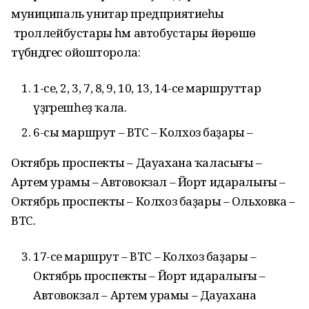
муниципаль унитар предприятиеһы
троллейбустары һәм автобустары йөрөшө
түбәндәгесә ойошторола:
1-се, 2, 3, 7, 8, 9, 10, 13, 14-се маршруттар
үҙгәрешһеҙ ҡала.
6-сы маршрут – ВТС – Колхоз баҙары –
Октябрь проспекты – Дауахана ҡаласығы –
Артем урамы – Автовокзал – Йорт идаралығы –
Октябрь проспекты – Колхоз баҙары – Ольховка –
ВТС.
17-се маршрут – ВТС – Колхоз баҙары –
Октябрь проспекты – Йорт идаралығы –
Автовокзал – Артем урамы – Дауахана