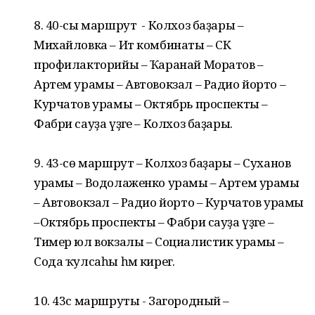
8. 40-сы маршрут - Колхоз баҙары –
Михайловка – Ит комбинаты – СК
профилакторийы – Ҡаранай Моратов –
Артем урамы – Автовокзал – Радио йорто –
Курчатов урамы – Октябрь проспекты –
Фабри сауҙа үҙәге – Колхоз баҙары.
9. 43-сө маршрут – Колхоз баҙары – Суханов
урамы – Водолаженко урамы – Артем урамы
– Автовокзал – Радио йорто – Курчатов урамы
–Октябрь проспекты – Фабри сауҙа үҙәге –
Тимер юл вокзалы – Социалистик урамы –
Сода ҡулсаһы һәм кирегә.
10. 43с маршруты - Загородный –