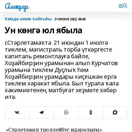
Ашҡаҙар
Кемдә нимә ҡайғыһы
21 ИЮНЯ 2022, 09:40
Ун көнгә юл ябыла
сСтәрлетамаҡта 21 июндән 1 июлгә
тиклем, магистраль торба үткәргесте
капиталь ремонтлауға бәйле,
Хоҙайбирҙин урамынан алып Курчатов
урамына тиклем Дуҫлыҡ һәм
Хоҙайбирҙин урамдары киҫешкән ергә
тиклем хәрәкәт ябыла. Был турала ҡала
хакимиәтенең матбуғат хеҙмәте хәбәр
итә.
«Стәрлетамаҡ троллейбус идаралығы»