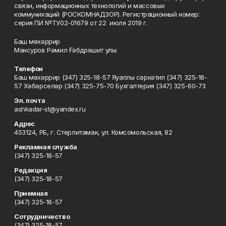
связи, информационных технологий и массовых
коммуникаций (РОСКОМНАДЗОР). Регистрационный номер:
серия ПИ №ТУ02-01679 от 22 июля 2019 г.
Баш мөхәррир
Мансуров Рәмил Ғәбдрәшит улы.
Телефон
Баш мөхәррир (347) 325-18-57 Яуаплы сәркәтип (347) 325-18-
57 Хәбәрселәр (347) 325-75-70 Бухгалтерия (347) 325-60-73
Эл. почта
ashkadar-st@yandex.ru
Адрес
453124, РБ, г. Стерлитамак, ул. Комсомольская, 82
Рекламная служба
(347) 325-18-57
Редакция
(347) 325-18-57
Приемная
(347) 325-18-57
Сотрудничество
(347) 325-18-57