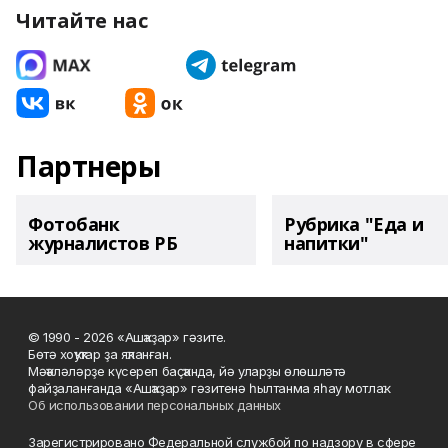
Читайте нас
Партнеры
Фотобанк
Рубрика "Еда и
журналистов РБ
напитки"
© 1990 - 2026 «Ашҡаҙар» гәзите.
Бөтә хоҡуҡтар ҙа яҡланған.
Мәҡәләләрҙе күсереп баҫҡанда, йә уларҙы өлөшләтә
файҙаланғанда «Ашҡаҙар» гәзитенә һылтанма яһау мотлаҡ.
Об использовании персональных данных
Зарегистрировано Федеральной службой по надзору в сфере