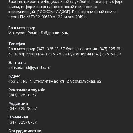
Зарегистрировано Федеральной службой по надзору в сфере
связи, информационных технологий и массовых
коммуникаций (РОСКОМНАДЗОР). Регистрационный номер:
серия ПИ №ТУ02-01679 от 22 июля 2019 г.
Баш мөхәррир
Мансуров Рәмил Ғәбдрәшит улы.
Телефон
Баш мөхәррир (347) 325-18-57 Яуаплы сәркәтип (347) 325-18-
57 Хәбәрселәр (347) 325-75-70 Бухгалтерия (347) 325-60-73
Эл. почта
ashkadar-st@yandex.ru
Адрес
453124, РБ, г. Стерлитамак, ул. Комсомольская, 82
Рекламная служба
(347) 325-18-57
Редакция
(347) 325-18-57
Приемная
(347) 325-18-57
Сотрудничество