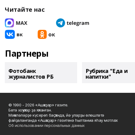
Читайте нас
Партнеры
Фотобанк
Рубрика "Еда и
журналистов РБ
напитки"
© 1990 - 2026 «Ашҡаҙар» гәзите.
Бөтә хоҡуҡтар ҙа яҡланған.
Мәҡәләләрҙе күсереп баҫҡанда, йә уларҙы өлөшләтә
файҙаланғанда «Ашҡаҙар» гәзитенә һылтанма яһау мотлаҡ.
Об использовании персональных данных