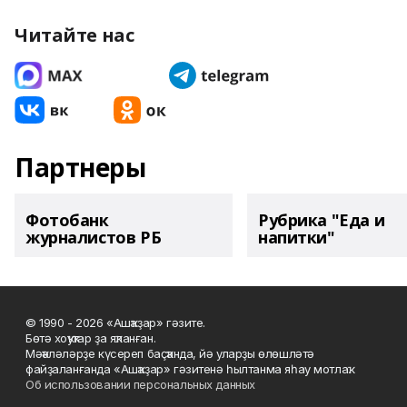
Читайте нас
Партнеры
Фотобанк
Рубрика "Еда и
журналистов РБ
напитки"
© 1990 - 2026 «Ашҡаҙар» гәзите.
Бөтә хоҡуҡтар ҙа яҡланған.
Мәҡәләләрҙе күсереп баҫҡанда, йә уларҙы өлөшләтә
файҙаланғанда «Ашҡаҙар» гәзитенә һылтанма яһау мотлаҡ.
Об использовании персональных данных