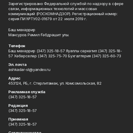
Зарегистрировано Федеральной службой по надзору в сфере
связи, информационных технологий и массовых
коммуникаций (РОСКОМНАДЗОР). Регистрационный номер:
серия ПИ №ТУ02-01679 от 22 июля 2019 г.
Баш мөхәррир
Мансуров Рәмил Ғәбдрәшит улы.
Телефон
Баш мөхәррир (347) 325-18-57 Яуаплы сәркәтип (347) 325-18-
57 Хәбәрселәр (347) 325-75-70 Бухгалтерия (347) 325-60-73
Эл. почта
ashkadar-st@yandex.ru
Адрес
453124, РБ, г. Стерлитамак, ул. Комсомольская, 82
Рекламная служба
(347) 325-18-57
Редакция
(347) 325-18-57
Приемная
(347) 325-18-57
Сотрудничество