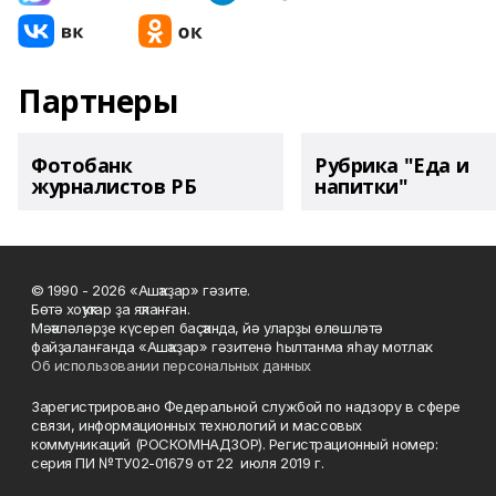
Партнеры
Фотобанк
Рубрика "Еда и
журналистов РБ
напитки"
© 1990 - 2026 «Ашҡаҙар» гәзите.
Бөтә хоҡуҡтар ҙа яҡланған.
Мәҡәләләрҙе күсереп баҫҡанда, йә уларҙы өлөшләтә
файҙаланғанда «Ашҡаҙар» гәзитенә һылтанма яһау мотлаҡ.
Об использовании персональных данных
Зарегистрировано Федеральной службой по надзору в сфере
связи, информационных технологий и массовых
коммуникаций (РОСКОМНАДЗОР). Регистрационный номер:
серия ПИ №ТУ02-01679 от 22 июля 2019 г.