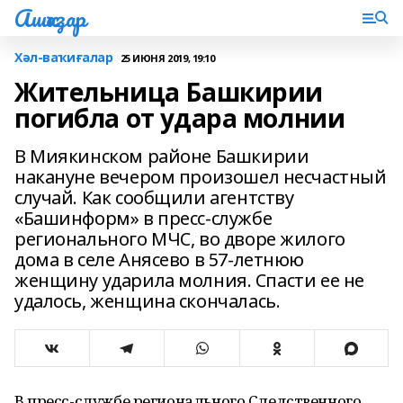
Ашҡаҙар
Хәл-ваҡиғалар
25 ИЮНЯ 2019, 19:10
Жительница Башкирии
погибла от удара молнии
В Миякинском районе Башкирии
накануне вечером произошел несчастный
случай. Как сообщили агентству
«Башинформ» в пресс-службе
регионального МЧС, во дворе жилого
дома в селе Анясево в 57-летнюю
женщину ударила молния. Спасти ее не
удалось, женщина скончалась.
В пресс-службе регионального Следственного