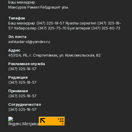
Баш мөхәррир
Мансуров Рәмил Ғәбдрәшит улы.
Телефон
Баш мөхәррир (347) 325-18-57 Яуаплы сәркәтип (347) 325-18-
57 Хәбәрселәр (347) 325-75-70 Бухгалтерия (347) 325-60-73
Эл. почта
ashkadar-st@yandex.ru
Адрес
453124, РБ, г. Стерлитамак, ул. Комсомольская, 82
Рекламная служба
(347) 325-18-57
Редакция
(347) 325-18-57
Приемная
(347) 325-18-57
Сотрудничество
(347) 325-18-57