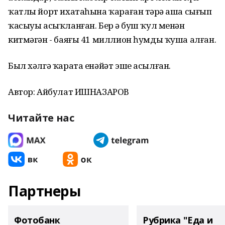
ҡатлы йорт ихатаһына ҡараған тәҙрә аша сығып
ҡасыуы асыҡланған. Бер ҙә буш ҡул менән
китмәгән - баяғы 41 миллион һумды ҡуша алған.
Был хәлгә ҡарата енәйәт эше асылған.
Автор: Айбулат ИШНАЗАРОВ
Читайте нас
Партнеры
Фотобанк
Рубрика "Еда и