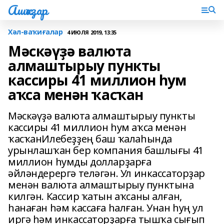
Ашҡаҙар
Хәл-ваҡиғалар
4 ИЮЛЯ 2019, 13:35
Мәскәүҙә валюта
алмаштырыу пункты
кассиры 41 миллион һум
аҡса менән ҡасҡан
Мәскәүҙә валюта алмаштырыу пункты
кассиры 41 миллион һум аҡса менән
ҡасҡанИлебеҙҙең баш ҡалаһында
урынлашҡан бер компания башлығы 41
миллион һумды долларҙарға
әйләндерергә теләгән. Ул инкассаторҙар
менән валюта алмаштырыу пунктына
килгән. Кассир ҡатын аҡсаны алған,
һанаған һәм кассаға һалған. Унан һуң ул
иргә һәм инкассаторҙарға тышҡа сығып