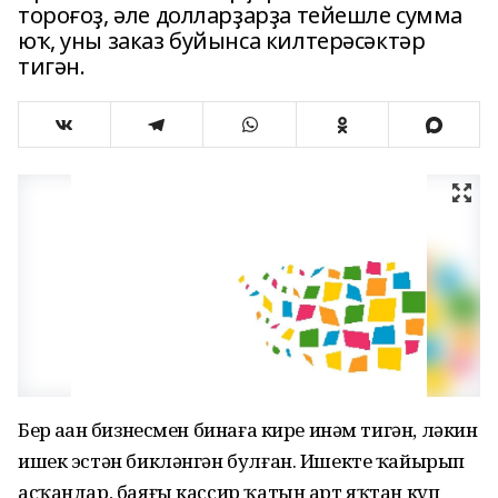
тороғоҙ, әле долларҙарҙа тейешле сумма
юҡ, уны заказ буйынса килтерәсәктәр
тигән.
Бер аҙҙан бизнесмен бинаға кире инәм тигән, ләкин
ишек эстән бикләнгән булған. Ишекте ҡайырып
асҡандар, баяғы кассир ҡатын арт яҡтан күп