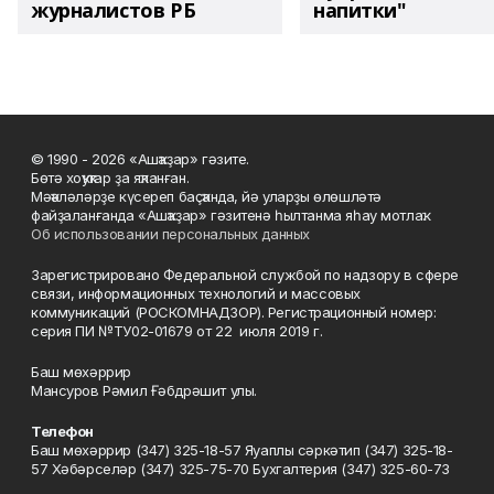
журналистов РБ
напитки"
© 1990 - 2026 «Ашҡаҙар» гәзите.
Бөтә хоҡуҡтар ҙа яҡланған.
Мәҡәләләрҙе күсереп баҫҡанда, йә уларҙы өлөшләтә
файҙаланғанда «Ашҡаҙар» гәзитенә һылтанма яһау мотлаҡ.
Об использовании персональных данных
Зарегистрировано Федеральной службой по надзору в сфере
связи, информационных технологий и массовых
коммуникаций (РОСКОМНАДЗОР). Регистрационный номер:
серия ПИ №ТУ02-01679 от 22 июля 2019 г.
Баш мөхәррир
Мансуров Рәмил Ғәбдрәшит улы.
Телефон
Баш мөхәррир (347) 325-18-57 Яуаплы сәркәтип (347) 325-18-
57 Хәбәрселәр (347) 325-75-70 Бухгалтерия (347) 325-60-73