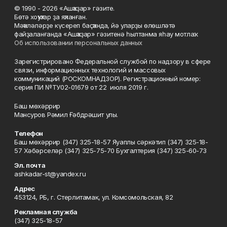
© 1990 - 2026 «Ашҡаҙар» гәзите.
Бөтә хоҡуҡтар ҙа яҡланған.
Мәҡәләләрҙе күсереп баҫҡанда, йә уларҙы өлөшләтә
файҙаланғанда «Ашҡаҙар» гәзитенә һылтанма яһау мотлаҡ.
Об использовании персональных данных
Зарегистрировано Федеральной службой по надзору в сфере
связи, информационных технологий и массовых
коммуникаций (РОСКОМНАДЗОР). Регистрационный номер:
серия ПИ №ТУ02-01679 от 22 июля 2019 г.
Баш мөхәррир
Мансуров Рәмил Ғәбдрәшит улы.
Телефон
Баш мөхәррир (347) 325-18-57 Яуаплы сәркәтип (347) 325-18-
57 Хәбәрселәр (347) 325-75-70 Бухгалтерия (347) 325-60-73
Эл. почта
ashkadar-st@yandex.ru
Адрес
453124, РБ, г. Стерлитамак, ул. Комсомольская, 82
Рекламная служба
(347) 325-18-57