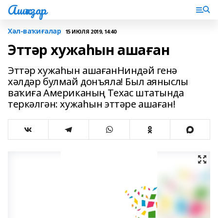
Ашҡаҙар
Хәл-ваҡиғалар
15 ИЮЛЯ 2019, 14:40
Эттәр хужаһын ашаған
Эттәр хужаһын ашағанНиндәй генә
хәлдәр булмай донъяла! Был аяныслы
ваҡиға Американың Техас штатында
теркәлгән: хужаһын эттәре ашаған!