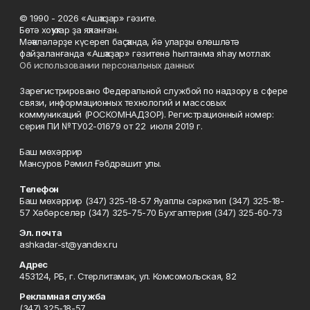
© 1990 - 2026 «Ашҡаҙар» гәзите.
Бөтә хоҡуҡтар ҙа яҡланған.
Мәҡәләләрҙе күсереп баҫҡанда, йә уларҙы өлөшләтә
файҙаланғанда «Ашҡаҙар» гәзитенә һылтанма яһау мотлаҡ.
Об использовании персональных данных
Зарегистрировано Федеральной службой по надзору в сфере
связи, информационных технологий и массовых
коммуникаций (РОСКОМНАДЗОР). Регистрационный номер:
серия ПИ №ТУ02-01679 от 22 июля 2019 г.
Баш мөхәррир
Мансуров Рәмил Ғәбдрәшит улы.
Телефон
Баш мөхәррир (347) 325-18-57 Яуаплы сәркәтип (347) 325-18-
57 Хәбәрселәр (347) 325-75-70 Бухгалтерия (347) 325-60-73
Эл. почта
ashkadar-st@yandex.ru
Адрес
453124, РБ, г. Стерлитамак, ул. Комсомольская, 82
Рекламная служба
(347) 325-18-57