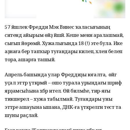
57 йәшлек Фредди Мэк Винес ҡаласығының
ситендә айырым өйҙә йәшәй. Кеше менән аралашмай,
сығып йөрөмәй. Хужалығында 18 (!) эте була. Ике
аҙнаға бер тапҡыр туғандары килеп, хәлен белеп
тора, ашарға ташый.
Апрель башында улар Фреддиҙы юғалта, ә өйгә
уҫал эттәр үткәрмәй – ошо турала урындағы шәриф
ярҙамсыһына хәбәр ителә. Өй биләмәһе, тирә-яғы
тикшерелә – хужа табылмай. Туғандары уны
эттәре ашауына ышана, ДНК-ға үткәрелгән тест та
шуны раҫлай.