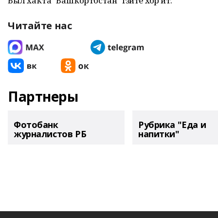
Был хаҡта "Башҡортостан" гәзите хәбәр итә.
Читайте нас
Партнеры
Фотобанк
Рубрика "Еда и
журналистов РБ
напитки"