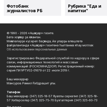
Фотобанк
Рубрика "Еда и
журналистов РБ
напитки"
© 1990 - 2026 «Ашҡаҙар» гәзите.
Бөтә хоҡуҡтар ҙа яҡланған.
Мәҡәләләрҙе күсереп баҫҡанда, йә уларҙы өлөшләтә
файҙаланғанда «Ашҡаҙар» гәзитенә һылтанма яһау мотлаҡ.
Об использовании персональных данных
Зарегистрировано Федеральной службой по надзору в сфере
связи, информационных технологий и массовых
коммуникаций (РОСКОМНАДЗОР). Регистрационный номер:
серия ПИ №ТУ02-01679 от 22 июля 2019 г.
Баш мөхәррир
Мансуров Рәмил Ғәбдрәшит улы.
Телефон
Баш мөхәррир (347) 325-18-57 Яуаплы сәркәтип (347) 325-18-
57 Хәбәрселәр (347) 325-75-70 Бухгалтерия (347) 325-60-73