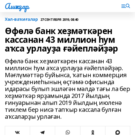
Ашҡаҙар
Хәл-ваҡиғалар
27 СЕНТЯБРЯ 2019, 08:40
Өфөлә банк хеҙмәткәрен
кассанан 43 миллион һум
аҡса урлауҙа ғәйепләйҙәр
Өфөлә банк хеҙмәткәрен кассанан 43
миллион һум аҡса урлауҙа ғәйепләйҙәр.
Мәғлүмәттәр буйынса, ҡатын коммерция
учреждениеһының өҫтәмә офисында
идарасы булып эшләгән мәлдә тағы ла бер
хеҙмәткәр ярҙамында 2017 йылдың
ғинуарынан алып 2019 йылдың июленә
тиклем бер нисә тапҡыр кассала булған
аҡсаларҙы урлаған.