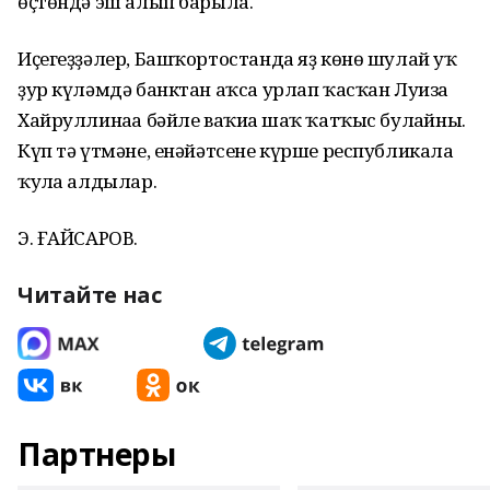
өҫтөндә эш алып барыла.
Иҫегеҙҙәлер, Башҡортостанда яҙ көнө шулай уҡ
ҙур күләмдә банктан аҡса урлап ҡасҡан Луиза
Хайруллинаға бәйле ваҡиға шаҡ ҡатҡыс булғайны.
Күп тә үтмәне, енәйәтсене күрше республикала
ҡулға алдылар.
Э. ҒАЙСАРОВ.
Читайте нас
Партнеры