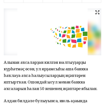
Алынған аҡсаларҙан килгән юғалтыуҙарҙы
күрһәтмәҫ өсөн, ул ярҙамсыһы аша банкка
һаҡлауға аҡса һалыусыларҙың иҫәптәрен
яптыртҡан. Ошондай ысул менән банкка
аҡсаларын һалған 50 кешенең иҫәптәре ябылған.
Алдан билдәле булыуынса, июль аҙағында