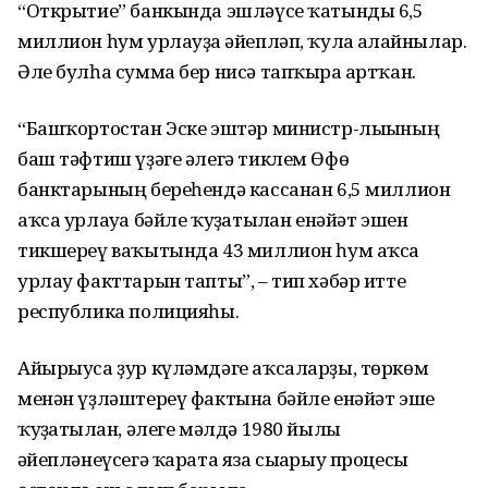
“Открытие” банкында эшләүсе ҡатынды 6,5
миллион һум урлауҙа ғәйепләп, ҡулға алғайнылар.
Әле булһа сумма бер нисә тапҡырға артҡан.
“Башҡортостан Эске эштәр министр-лығының
баш тәфтиш үҙәге әлегә тиклем Өфө
банктарының береһендә кассанан 6,5 миллион
аҡса урлауға бәйле ҡуҙғатылған енәйәт эшен
тикшереү ваҡытында 43 миллион һум аҡса
урлау факттарын тапты”, – тип хәбәр итте
республика полицияһы.
Айырыуса ҙур күләмдәге аҡсаларҙы, төркөм
менән үҙләштереү фактына бәйле енәйәт эше
ҡуҙғатылған, әлеге мәлдә 1980 йылғы
ғәйепләнеүсегә ҡарата яза сығарыу процесы