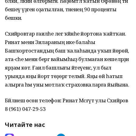
бәлки, ләкин өлгөрмәгән. Һөҙөмтәлә ҡатын Өфөнөң тән
бешеү үҙәгенә оҙатылған, тәненең 90 проценты
бешкән.
Сәхийәровтар ғаиләһе әлегә ҡәйнәһе йортона ҡайтҡан.
Ринат менән Зилараның ике балаһы
Башҡортостандың баш ҡалаһында уҡып йөрөй,
ата-әсәһе менән бергә вайымһыҙ булмаған кешеләрҙән
ярҙам көтә. Ғаилә башлығы әйтеүенсә, ул был
урында яңы йорт төҙөргә теләмәй. Яңы өй һатып
алырға һәм уны мотлаҡ страховкаларға йыйына.
Бәйләнеш өсөн телефон: Ринат Мәсғүт улы Сәхийәров
8 (961) 047-29-53⠀
Читайте нас