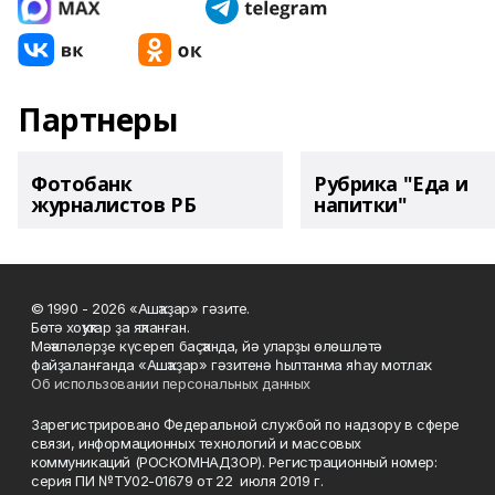
Партнеры
Фотобанк
Рубрика "Еда и
журналистов РБ
напитки"
© 1990 - 2026 «Ашҡаҙар» гәзите.
Бөтә хоҡуҡтар ҙа яҡланған.
Мәҡәләләрҙе күсереп баҫҡанда, йә уларҙы өлөшләтә
файҙаланғанда «Ашҡаҙар» гәзитенә һылтанма яһау мотлаҡ.
Об использовании персональных данных
Зарегистрировано Федеральной службой по надзору в сфере
связи, информационных технологий и массовых
коммуникаций (РОСКОМНАДЗОР). Регистрационный номер:
серия ПИ №ТУ02-01679 от 22 июля 2019 г.