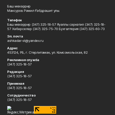
Баш мөхәррир
Мансуров Рәмил Ғәбдрәшит улы.
Телефон
Баш мөхәррир (347) 325-18-57 Яуаплы сәркәтип (347) 325-18-
57 Хәбәрселәр (347) 325-75-70 Бухгалтерия (347) 325-60-73
Эл. почта
ashkadar-st@yandex.ru
Адрес
453124, РБ, г. Стерлитамак, ул. Комсомольская, 82
Рекламная служба
(347) 325-18-57
Редакция
(347) 325-18-57
Приемная
(347) 325-18-57
Сотрудничество
(347) 325-18-57