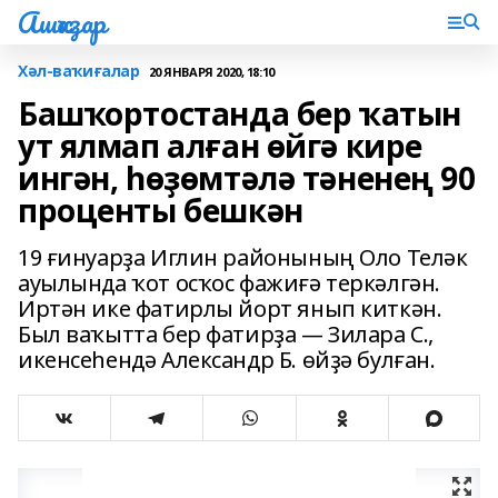
Ашҡаҙар
Хәл-ваҡиғалар
20 ЯНВАРЯ 2020, 18:10
Башҡортостанда бер ҡатын
ут ялмап алған өйгә кире
ингән, һөҙөмтәлә тәненең 90
проценты бешкән
19 ғинуарҙа Иглин районының Оло Теләк
ауылында ҡот осҡос фажиғә теркәлгән.
Иртән ике фатирлы йорт янып киткән.
Был ваҡытта бер фатирҙа — Зилара С.,
икенсеһендә Александр Б. өйҙә булған.