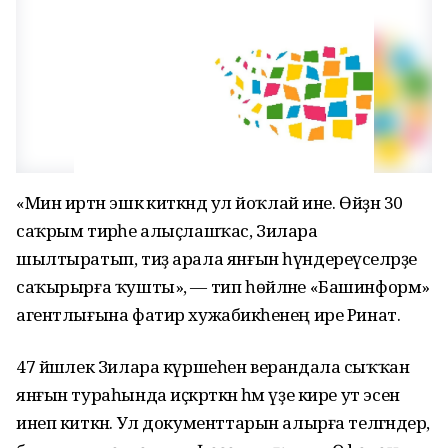
«Мин иртән эшкә киткәндә ул йоҡлай ине. Өйҙән 30
саҡрым тирәһе алыҫлашҡас, Зилара
шылтыратып, тиҙ арала янғын һүндереүселәрҙе
саҡырырға ҡушты», — тип һөйләне «Башинформ»
агентлығына фатир хужабикәһенең ире Ринат.
47 йәшлек Зилара күршеһен верандала сыҡҡан
янғын тураһында иҫкәрткән һәм үҙе кире ут эсенә
инеп киткән. Ул документтарын алырға теләгәндер,