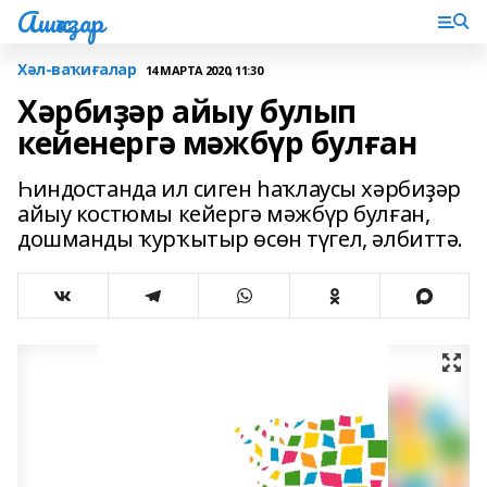
Ашҡаҙар
Хәл-ваҡиғалар
14 МАРТА 2020, 11:30
Хәрбиҙәр айыу булып
кейенергә мәжбүр булған
Һиндостанда ил сиген һаҡлаусы хәрбиҙәр
айыу костюмы кейергә мәжбүр булған,
дошманды ҡурҡытыр өсөн түгел, әлбиттә.