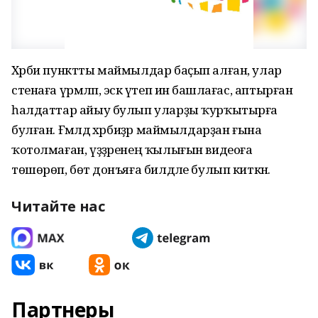
Хәрби пунктты маймылдар баҫып алған, улар
стенаға үрмәләп, эскә үтеп инә башлағас, аптырған
һалдаттар айыу булып уларҙы ҡурҡытырға
булған. Ғәмәлдә хәрбиҙәр маймылдарҙан ғына
ҡотолмаған, үҙҙәренең ҡылығын видеоға
төшөрөп, бөтә донъяға билдәле булып киткән.
Читайте нас
Партнеры