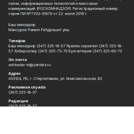
связи, информационных технологий и массовых
коммуникаций (РОСКОМНАДЗОР). Регистрационный номер:
серия ПИ №ТУ02-01679 от 22 июля 2019 г.
Баш мөхәррир
Мансуров Рәмил Ғәбдрәшит улы.
Телефон
Баш мөхәррир (347) 325-18-57 Яуаплы сәркәтип (347) 325-18-
57 Хәбәрселәр (347) 325-75-70 Бухгалтерия (347) 325-60-73
Эл. почта
ashkadar-st@yandex.ru
Адрес
453124, РБ, г. Стерлитамак, ул. Комсомольская, 82
Рекламная служба
(347) 325-18-57
Редакция
(347) 325-18-57
Приемная
(347) 325-18-57
Сотрудничество
(347) 325-18-57