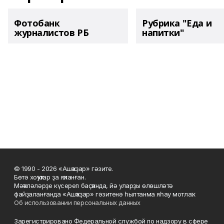
Фотобанк
Рубрика "Еда и
журналистов РБ
напитки"
© 1990 - 2026 «Ашҡаҙар» гәзите.
Бөтә хоҡуҡтар ҙа яҡланған.
Мәҡәләләрҙе күсереп баҫҡанда, йә уларҙы өлөшләтә
файҙаланғанда «Ашҡаҙар» гәзитенә һылтанма яһау мотлаҡ.
Об использовании персональных данных
Зарегистрировано Федеральной службой по надзору в сфере