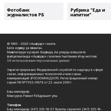
Фотобанк
Рубрика "Еда и
журналистов РБ
напитки"
© 1990 - 2026 «Ашҡаҙар» гәзите.
Бөтә хоҡуҡтар ҙа яҡланған.
Мәҡәләләрҙе күсереп баҫҡанда, йә уларҙы өлөшләтә
файҙаланғанда «Ашҡаҙар» гәзитенә һылтанма яһау мотлаҡ.
Об использовании персональных данных
Зарегистрировано Федеральной службой по надзору в сфере
связи, информационных технологий и массовых
коммуникаций (РОСКОМНАДЗОР). Регистрационный номер:
серия ПИ №ТУ02-01679 от 22 июля 2019 г.
Баш мөхәррир
Мансуров Рәмил Ғәбдрәшит улы.
Телефон
Баш мөхәррир (347) 325-18-57 Яуаплы сәркәтип (347) 325-18-