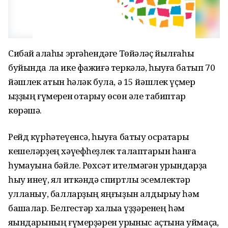
Сибай ҡалаһы эргәһендәге Төйәләҫ йылғаһы
буйында ла ике фажиғә теркәлә, һыуға батып 70
йәшлек ҡатын һәләк була, ә 15 йәшлек үҫмер
ҡыҙҙың ғүмерен ҡотҡарыу өсөн әле табиптар
көрәшә.
Рейд күрһәтеүенсә, һыуға батыу осраҡтары
кешеләрҙең хәүефһеҙлек талаптарын һанға
һуҡмауына бәйле. Рөхсәт ителмәгән урындарҙа
һыу инеү, ял иткәндә спиртлы эсемлектәр
ҡулланыу, балларҙың яңғыҙын ҡалдырыу һәм
башҡалар. Белгестәр халыҡҡа үҙҙәренең һәм
яҡындарының ғүмерҙәрен ҡурҡыныс аҫтына ҡуймаҫҡа,