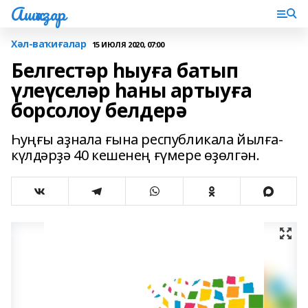
Ашҡаҙар
Хәл-ваҡиғалар
15 ИЮЛЯ 2020, 07:00
Белгестәр һыуға батып
үлеүселәр һаны артыуға
борсолоу белдерә
Һуңғы аҙнала ғына республикала йылға-
күлдәрҙә 40 кешенең ғүмере өҙөлгән.