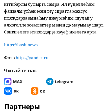
иғтибарлы булырға саҡыра. Ял күңелле һәм
файҙалы үтһен өсөн тәү сиратта махсус
пляждарҙа ғына һыу инеү мөһим, шулай уҡ
алкоголле эсемлектәр менән дә мауыҡмау шарт.
Сөнки әлеге эҫе көндәрҙә хәүеф икеләтә арта.
https://bash.news
Фото
https://yandex.ru
Читайте нас
Партнеры