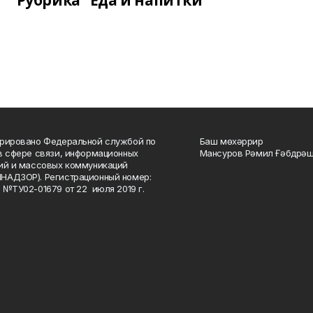
Рубрика "Еда и напитки"
рировано Федеральной службой по
Баш мөхәррир
в сфере связи, информационных
Мансуров Рәмил Ғәбдрәш
ий и массовых коммуникаций
НАДЗОР). Регистрационный номер:
 №ТУ02-01679 от 22 июля 2019 г.