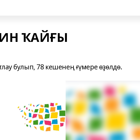
ИН ҠАЙҒЫ
лау булып, 78 кешенең ғүмере өҙөлдө.