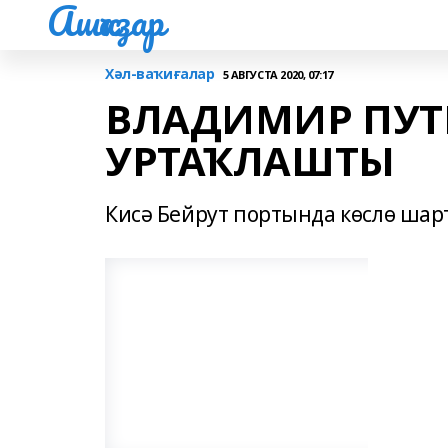
Ашҡаҙар
Хәл-ваҡиғалар
5 АВГУСТА 2020, 07:17
ВЛАДИМИР ПУТ
УРТАҠЛАШТЫ
Кисә Бейрут портында көслө шарт