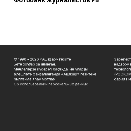
Фотобанк журналистов РБ
© 1990 - 2026 «Ашҡаҙар» гәзите.
Зарегист
Бөтә хоҡуҡтар ҙа яҡланған.
надзору 
Мәҡәләләрҙе күсереп баҫҡанда, йә уларҙы
технолог
өлөшләтә файҙаланғанда «Ашҡаҙар» гәзитенә
(РОСКОМ
һылтанма яһау мотлаҡ.
серия ПИ
Об использовании персональных данных