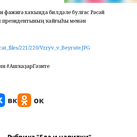
н фажиғә хаҡында билдәле булғас Рәсәй
н президентының ҡайғыһы менән
at_files/221/220/Vzryv_v_Beyrute.JPG
ин #АшҡаҙарГәзите