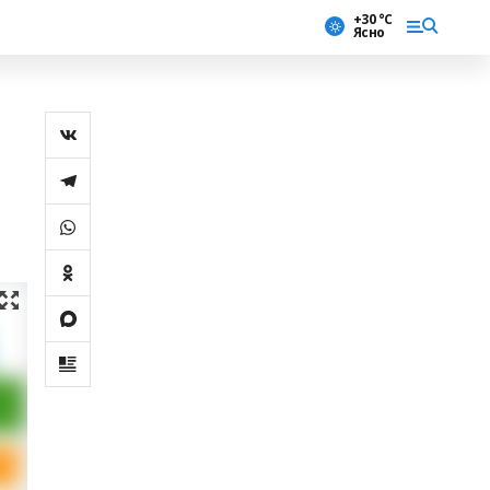
+30 °С
Ясно