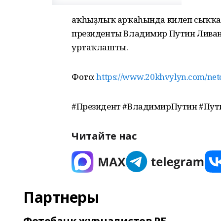
Һаҡһыҙлыҡ арҡаһында килеп сыҡҡа
президенты Владимир Путин Лива
уртаҡлашты.
Фото:
https://www.20khvylyn.com/netc
#Президент #ВладимирПутин #Пут
Читайте нас
Партнеры