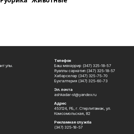
Рубрика "Животные"
Телефон
ит улы.
Баш мөхәррир (347) 325-18-57
Яуаплы сәркәтип (347) 325-18-57
Хәбәрселәр (347) 325-75-70
Бухгалтерия (347) 325-60-73
Эл. почта
ashkadar-st@yandex.ru
Адрес
453124, РБ, г. Стерлитамак, ул.
Комсомольская, 82
Рекламная служба
(347) 325-18-57