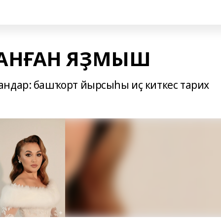
АНҒАН ЯҘМЫШ
андар: башҡорт йырсыһы иҫ киткес тарих