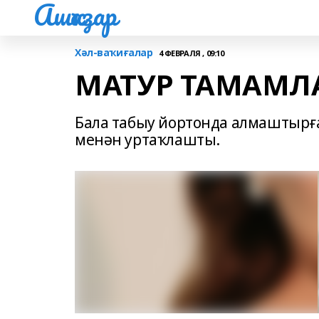
Ашҡаҙар
Хәл-ваҡиғалар
4 ФЕВРАЛЯ , 09:10
МАТУР ТАМАМЛ
Бала табыу йортонда алмаштырғ
менән уртаҡлашты.