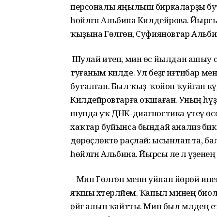
персоналы яңылыш биркаларҙы бутаған
һөйләгән Альбина Килдейәрова. Йырсы ә
ҡыҙына Гөлгөнә, Суфияновтар Альбин
Шулай итеп, мин өс йылдан ашыу сит
туғаным килде. Ул беҙгә иғтибар ме
буталған. Был ҡыҙ ҡойоп ҡуйған күрш
Килдейәровтарға оҡшаған. Уның һүҙ
шунда уҡ ДНК-диагностика үтеү өсө
хаҡтар буйынса бындай анализ бик
дөрөҫлөктө раҫлай: ысынлап та, б
һөйләгән Альбина. Йырсы әле лә үҙенең
- Мин Гөлгөнә менән уйнап йөрөй ине
яҡшы хәтерләйем. Ҡапыл минең биоло
өйгә алып ҡайтты. Мин был мәлдең е