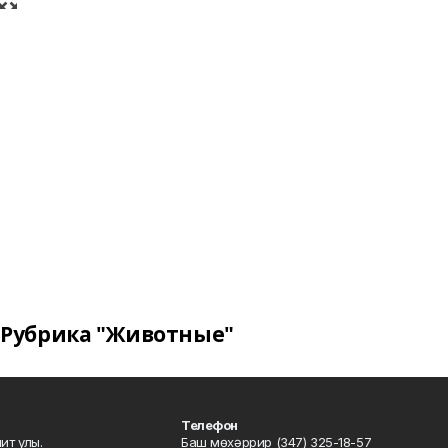
Рубрика "Животные"
Телефон
ит улы.
Баш мөхәррир (347) 325-18-57