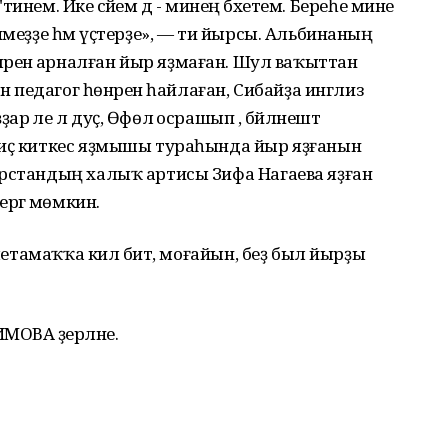
"тинем. Ике әсәйем дә - минең бәхетем. Береһе мине
имеҙҙе һәм үҫтерҙе», — ти йырсы. Альбинаның
әсәләренә арналған йыр яҙмаған. Шул ваҡыттан
нә педагог һөнәрен һайлаған, Сибайҙа инглиз
 әле лә дуҫ, Өфөлә осрашып , бәйләнештә
 иҫ киткес яҙмышы тураһында йыр яҙғанын
арстандың халыҡ артисы Зифа Нагаева яҙған
ргә мөмкин.
рлетамаҡҡа килә бит, моғайын, беҙ был йырҙы
МОВА әҙерләне.