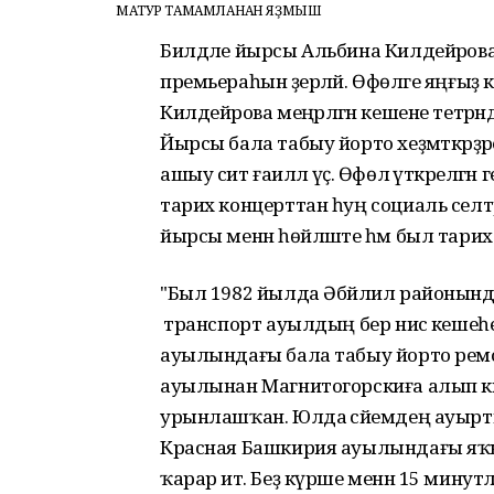
МАТУР ТАМАМЛАНҒАН ЯҘМЫШ
Билдәле йырсы Альбина Килдейәро
премьераһын әҙерләй. Өфөләге яңғы
Килдейәрова меңәрләгән кешене тетрә
Йырсы бала табыу йорто хеҙмәткәрҙ
ашыу сит ғаиләлә үҫә. Өфөлә үткәрелгән
тарих концерттан һуң социаль селтәр
йырсы менән һөйләште һәм был тарих
"Был 1982 йылда Әбйәлил районынд
ә транспорт ауылдың бер нисә кешеһен
ауылындағы бала табыу йорто ремонт
ауылынан Магнитогорскиға алып кит
урынлашҡан. Юлда әсәйемдең ауырт
Красная Башкирия ауылындағы яҡ
ҡарар итә. Беҙ күрше менән 15 мин