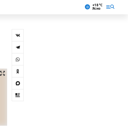
+18 °С
Ясно