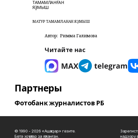
МАТУР ТАМАМЛАНҒАН ЯҘМЫШ
Автор:
Римма Галимова
Читайте нас
Партнеры
Фотобанк журналистов РБ
© 1990 - 2026 «Ашҡаҙар» гәзите.
Зарегист
Бөтә хоҡуҡтар ҙа яҡланған.
надзору 