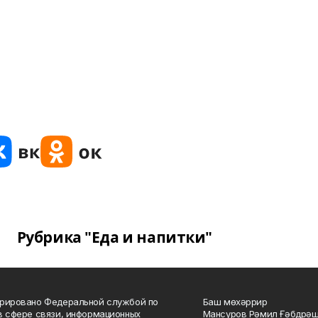
Рубрика "Еда и напитки"
рировано Федеральной службой по
Баш мөхәррир
в сфере связи, информационных
Мансуров Рәмил Ғәбдрәш