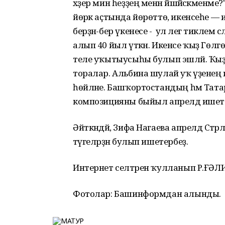
хәҙер мин һеҙҙең менән йәшәйәсәкменме?
йөрәк аҫтында йөрөттө, икенсеһе — 
берҙән-бер үкенесе - ул әлегә тиклем 
алып 40 йыл үткән. Икенсе ҡыҙ Гөлгө
теле уҡытыусыһы булып эшләй. Ҡыҙҙар
торалар. Альбина шулай уҡ үҙенең
һөйләне. Башҡортостандың һәм Тат
композицияны быйыл апрелдә ишете
Әйткәндәй, Зифа Нагаева апрелдә Стә
тәүгеләрҙән булып ишетербеҙ.
Интернет селтәрен ҡулланып Р.ҒӘЛИ
Фотолар: Башинформдан алынды.