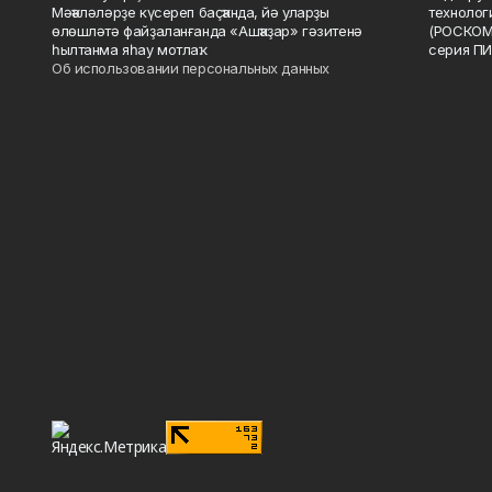
Мәҡәләләрҙе күсереп баҫҡанда, йә уларҙы
технолог
өлөшләтә файҙаланғанда «Ашҡаҙар» гәзитенә
(РОСКОМ
һылтанма яһау мотлаҡ.
серия ПИ
Об использовании персональных данных