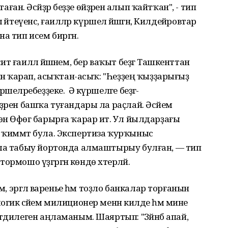
. Әсәйҙәр беҙҙе өйҙәренә алып ҡайтҡан", - тип
йтеүенсә, ғаиләләр күршелә йәшәгән, Килдейәровтар
а тип исем биргән.
 ғаиләлә йәшәнем, бер ваҡыт беҙгә Ташкенттан
нән ҡарап, асыҡтан-асыҡ: "Һеҙҙең ҡыҙҙарығыҙ
еләребеҙҙеке. Ә күршеләге беҙгә-
ҙәрен башҡа туғандары ла раҫлай. Әсәйем
н Өфөгә барырға ҡарар итә. Ул йылдарҙағы
 ҡиммәт була. Экспертиза ҡурҡыныс
ала табыу йортонда алмаштырыу булған, — тип
 тормошо үҙгәргән көндө хәтерләй.
м, эргәлә варенье һәм тоҙло банкалар торғанын
гик әсәйем милиционер менән килде һәм мине
тдилеген аңламаным. Шаяртып: "Зәйнәб апай,