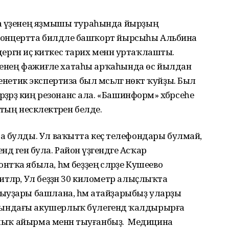
ва үҙенең яҙмышы тураһында йырҙың
ҙ концертта билдәле башҡорт йырсыһы Альбина
ндергән иҫ киткес тарих менән уртаҡлашты.
әренең фажиғәле хатаһы арҡаһында өс йылдан
 генетик экспертиза был мәсьәләгә нөктә ҡуйҙы. Был
ҙәрҙә киң резонанс ала. «Башинформ» хәбәрсеһе
тың нескәлектәрен белде.
а булды. Ул ваҡытта кеҫә телефондары булмай,
дә генә була. Район үҙәгендәге Асҡар
ҡа ябыла, һәм беҙҙең әсәләрҙе Кушеево
әләр, Ул беҙҙән 30 километр алыҫлыҡта
ыуҙары башлана, һәм атайҙарыбыҙ уларҙы
ындағы акушерлыҡ бүлегендә ҡалдырырға
утлыҡ айырма менән тыуғанбыҙ. Медицина