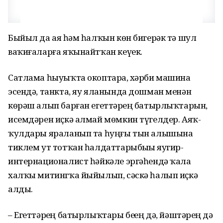
Быйыл да аяҙ һәм һалҡын көн бигерәк тә шул
ваҡиғаларға яҡынайтҡан кеүек.
Сатлама һыуыҡта окоптарҙа, хәрби машина
эсендә, танкта, яу яланында дошман менән
көрәш алып барған егеттәрҙең батырлыҡтарын,
исемдәрен иҫкә алмай мөмкин түгелдер. Аяҡ-
ҡулдары яраланып та һуңғы тын алышына
тиклем ут тотҡан һалдаттарыбыҙҙы яугир-
интернационалист һәйкәле эргәһендә ҡала
халҡы митингҡа йыйылып, сәскә һалып иҫкә
алды.
– Егеттәрҙең батырлыҡтары беҙҙең дә, йәштәрҙең дә