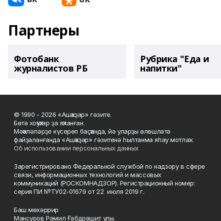
Партнеры
Фотобанк
Рубрика "Еда и
журналистов РБ
напитки"
© 1990 - 2026 «Ашҡаҙар» гәзите.
Бөтә хоҡуҡтар ҙа яҡланған.
Мәҡәләләрҙе күсереп баҫҡанда, йә уларҙы өлөшләтә
файҙаланғанда «Ашҡаҙар» гәзитенә һылтанма яһау мотлаҡ.
Об использовании персональных данных
Зарегистрировано Федеральной службой по надзору в сфере
связи, информационных технологий и массовых
коммуникаций (РОСКОМНАДЗОР). Регистрационный номер:
серия ПИ №ТУ02-01679 от 22 июля 2019 г.
Баш мөхәррир
Мансуров Рәмил Ғәбдрәшит улы.