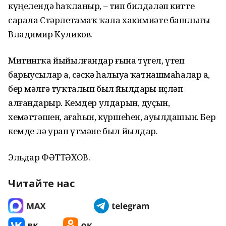
күңелендә һаҡланыр, – тип билдәләп китте
сарала Стәрлетамаҡ ҡала хакимиәте башлығы
Владимир Куликов.
Митингҡа йыйылғандар ғына түгел, үтеп
барыусылар ҙа, сәскә һалыуҙа ҡатнашмаһалар ҙа,
бер мәлгә туҡталып был йылдарҙы иҫләп
алғандарҙыр. Кемдер улдарын, дуҫын,
хеҙмәттәшен, ағаһын, күршеһен, ауылдашын. Бер
кемде лә урап үтмәне был йылдар.
Эльдар ФӘТТӘХОВ.
Читайте нас