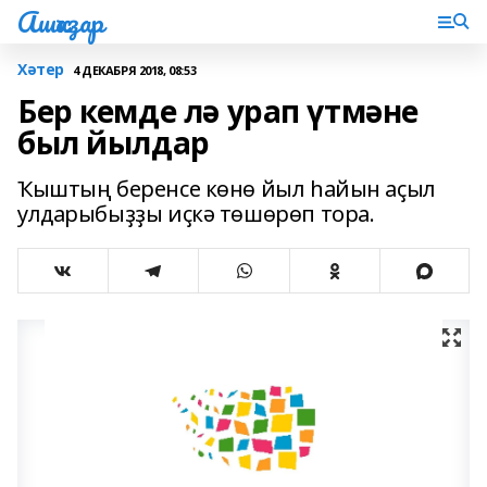
Ашҡаҙар
Хәтер
4 ДЕКАБРЯ 2018, 08:53
Бер кемде лә урап үтмәне
был йылдар
Ҡыштың беренсе көнө йыл һайын аҫыл
улдарыбыҙҙы иҫкә төшөрөп тора.