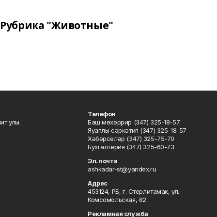
Рубрика "Животные"
Телефон
ит улы.
Баш мөхәррир (347) 325-18-57
Яуаплы сәркәтип (347) 325-18-57
Хәбәрселәр (347) 325-75-70
Бухгалтерия (347) 325-60-73
Эл. почта
ashkadar-st@yandex.ru
Адрес
453124, РБ, г. Стерлитамак, ул.
Комсомольская, 82
Рекламная служба