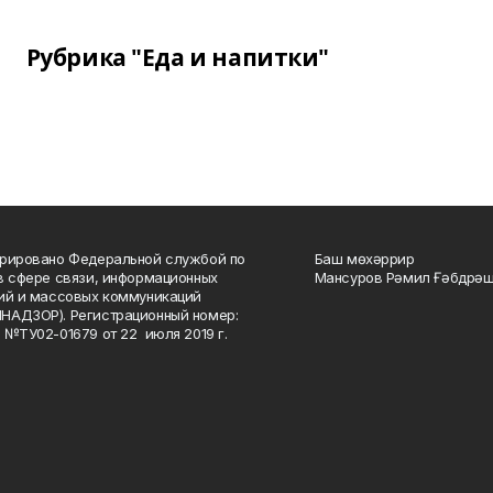
Рубрика "Еда и напитки"
рировано Федеральной службой по
Баш мөхәррир
в сфере связи, информационных
Мансуров Рәмил Ғәбдрәш
ий и массовых коммуникаций
НАДЗОР). Регистрационный номер:
 №ТУ02-01679 от 22 июля 2019 г.