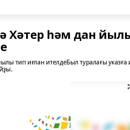
ҙә Хәтер һәм дан йыл
де
йылы тип иғлан ителдеБыл туралағы указға 
йҙы.