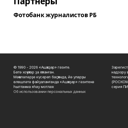
Партнеры
Фотобанк журналистов РБ
© 1990 - 2026 «Ашҡаҙар» гәзите.
Зарегист
Бөтә хоҡуҡтар ҙа яҡланған.
надзору 
Мәҡәләләрҙе күсереп баҫҡанда, йә уларҙы
технолог
өлөшләтә файҙаланғанда «Ашҡаҙар» гәзитенә
(РОСКОМ
һылтанма яһау мотлаҡ.
серия ПИ
Об использовании персональных данных