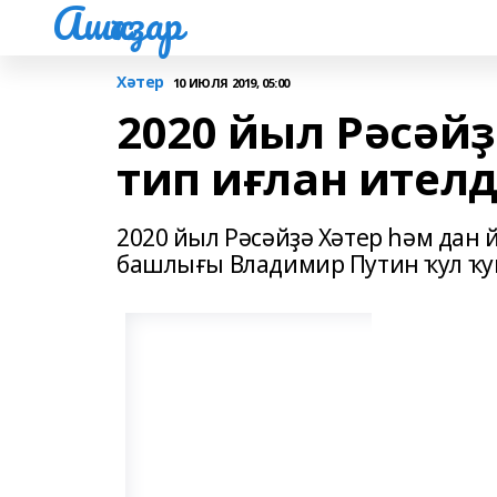
Ашҡаҙар
Хәтер
10 ИЮЛЯ 2019, 05:00
2020 йыл Рәсәй
тип иғлан ител
2020 йыл Рәсәйҙә Хәтер һәм дан 
башлығы Владимир Путин ҡул ҡу