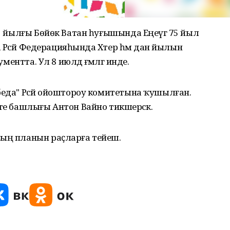
45 йылғы Бөйөк Ватан һуғышында Еңеүгә 75 йыл
да Рәсәй Федерацияһында Хәтер һәм дан йылын
кументта. Ул 8 июлдә ғәмәлгә инде.
беда" Рәсәй ойоштороу комитетына ҡушылған.
те башлығы Антон Вайно тикшерәсәк.
ҙың планын раҫларға тейеш.