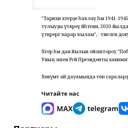
"Тарихи хәтерҙе һаҡлау һәм 1941-19
тулыуҙы үткәреү йәһәтенән, 2020 йыл
үткәрергә ҡарар ҡылам", ​​​- тиелгән до
Хәтер һәм дан йылын ойоштороу "По
Уның эшен Рәсәй Президенты хакимиә
Хөкүмәт ай дауамында төп саралар
Читайте нас