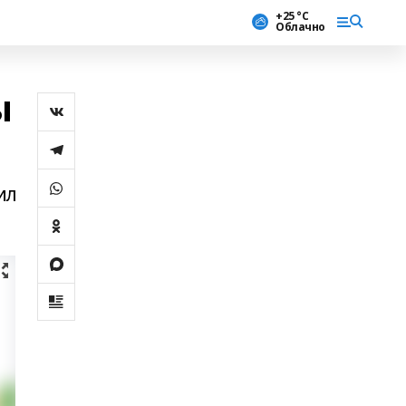
+25 °С
Облачно
ы
ил