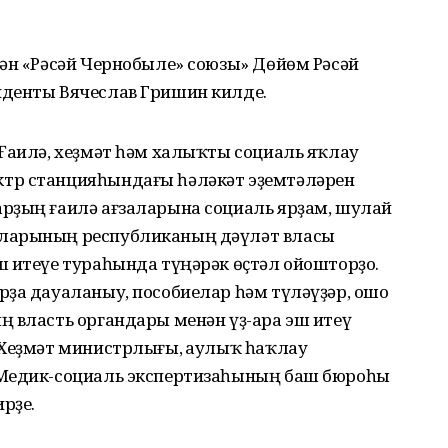
ҙән «Рәсәй Чернобыле» союзы» Дөйөм Рәсәй
иденты Вячеслав Гришин килде.
 Ғаилә, хеҙмәт һәм халыҡты социаль яҡлау
тр станцияһындағы һәләкәт эҙемтәләрен
рҙың ғаилә ағзаларына социаль ярҙам, шулай
аларының республиканың дәүләт власы
ш итеүе тураһында түңәрәк өҫтәл ойошторҙо.
рҙа дауаланыу, пособиелар һәм түләүҙәр, ошо
ң власть органдары менән үҙ-ара эш итеү
 Хеҙмәт министрлығы, Һаулыҡ һаҡлау
 Медик-социаль экспертизаһының баш бюроһы
рҙе.