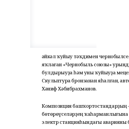
Һәйкәл ҡуйыу тәҡдимен чернобылс
яҡлаған «Чернобыль союзы» урында
булдырыуҙа һәм уны ҡуйыуҙа мецен
Скульптура бронзанан яһалған, а
Хәниф Хәбибрахманов.
Композиция башҡортостандарҙың –
бөтөрөүселәрҙең ҡаһарманлығына 
электр станцияһындағы аварияны 