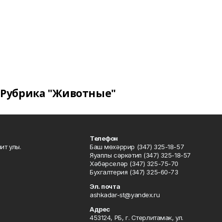
Рубрика "Животные"
Телефон
ит улы.
Баш мөхәррир (347) 325-18-57
Яуаплы сәркәтип (347) 325-18-57
Хәбәрселәр (347) 325-75-70
Бухгалтерия (347) 325-60-73
Эл. почта
ashkadar-st@yandex.ru
Адрес
453124, РБ, г. Стерлитамак, ул.