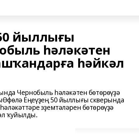
50 йыллығы
обыль һәләкәтен
ашҡандарға һәйкәл
ында Чернобыль һәләкәтен бөтөрөүҙә
Өфөлә Еңеүҙең 50 йыллығы скверында
һәләкәттәре эҙемтәләрен бөтөрөүҙә
әл ҡуйылды.