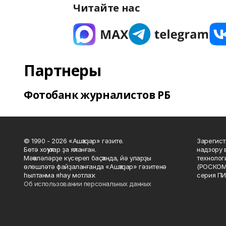
Читайте нас
Партнеры
Фотобанк журналистов РБ
© 1990 - 2026 «Ашҡаҙар» гәзите.
Зарегист
Бөтә хоҡуҡтар ҙа яҡланған.
надзору 
Мәҡәләләрҙе күсереп баҫҡанда, йә уларҙы
технолог
өлөшләтә файҙаланғанда «Ашҡаҙар» гәзитенә
(РОСКОМ
һылтанма яһау мотлаҡ.
серия ПИ
Об использовании персональных данных