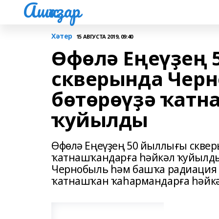
Ашҡаҙар
Хәтер
15 АВГУСТА 2019, 09:40
Өфөлә Еңеүҙең 
скверында Черн
бөтөрөүҙә ҡатн
ҡуйылды
Өфөлә Еңеүҙең 50 йыллығы сквер
ҡатнашҡандарға һәйкәл ҡуйылды
Чернобыль һәм башҡа радиация 
ҡатнашҡан ҡаһармандарға һәйк