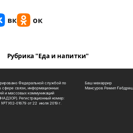
Рубрика "Еда и напитки"
рировано Федеральной службой по
Баш мөхәррир
в сфере связи, информационных
Мансуров Рәмил Ғәбдрәш
ий и массовых коммуникаций
НАДЗОР). Регистрационный номер:
 №ТУ02-01679 от 22 июля 2019 г.