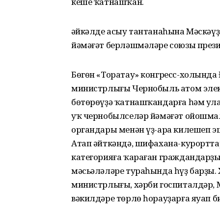
кеше ҡатнашҡан.
Һәйкәлде асыу тантанаһына Мәскәү
йәмәғәт берләшмәләре союзы през
Бөгөн «Торатау» конгресс-холында
министрлығы Чернобыль атом элек
бөтөрөүҙә ҡатнашҡандарға һәм ула
уҡ чернобылселәр йәмәғәт ойошм
органдары менән үҙ-ара килешеп э
Атап әйткәндә, шифахана-курортта
категорияға ҡараған граждандарҙы
мәсьәләләре тураһында һүҙ барҙы.
министрлығы, хәрби госпиталдәр,
вәкилдәре төрлө һорауҙарға яуап би