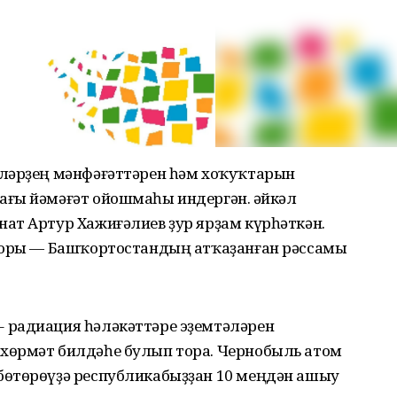
еләрҙең мәнфәғәттәрен һәм хоҡуҡтарын
ғы йәмәғәт ойошмаһы индергән. Һәйкәл
ат Артур Хажиғәлиев ҙур ярҙам күрһәткән.
вторы — Башҡортостандың атҡаҙанған рәссамы
 радиация һәләкәттәре эҙемтәләрен
хөрмәт билдәһе булып тора. Чернобыль атом
бөтөрөүҙә республикабыҙҙан 10 меңдән ашыу