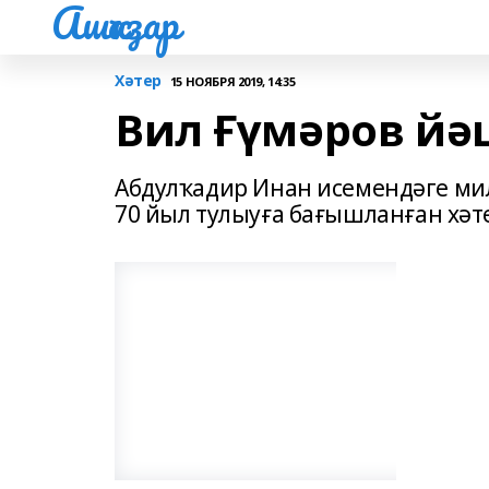
Ашҡаҙар
Хәтер
15 НОЯБРЯ 2019, 14:35
Вил Ғүмәров йә
Абдулҡадир Инан исемендәге ми
70 йыл тулыуға бағышланған хәте