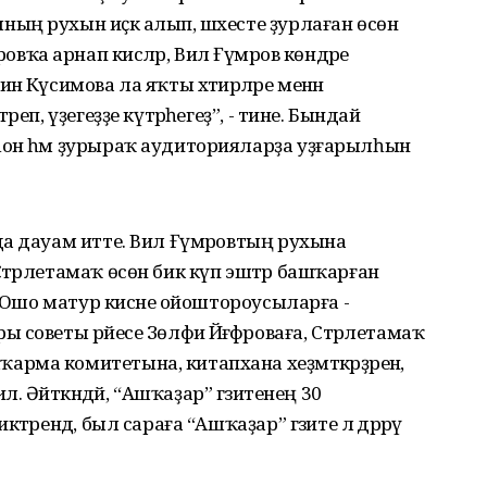
ң рухын иҫкә алып, шәхесте ҙурлаған өсөн
мәровҡа арнап кисәләр, Вил Ғүмәров көндәре
ә Күсимова ла яҡты хәтирәләре менән
еп, үҙегеҙҙе күтәрәһегеҙ”, - тине. Бындай
он һәм ҙурыраҡ аудиторияларҙа уҙғарылһын
а дауам итте. Вил Ғүмәровтың рухына
тәрлетамаҡ өсөн бик күп эштәр башҡарған
. Ошо матур кисәне ойоштороусыларға -
советы рәйесе Зөлфиә Йәғәфәроваға, Стәрлетамаҡ
ма комитетына, китапхана хеҙмәткәрҙәренә,
 килә. Әйткәндәй, “Ашҡаҙар” гәзитенең 30
әрендә, был сараға “Ашҡаҙар” гәзите лә дәррәү