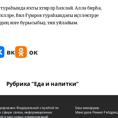
в тураһында яҡты хәтирәләр һаҡлай. Алла бирһа,
мәҡәләләре, Вил Ғүмәров тураһындағы иҫтәлектәрҙе
еҙҙең изге бурысыбыҙ, тип уйлайым.
Рубрика "Еда и напитки"
рировано Федеральной службой по
Баш мөхәррир
в сфере связи, информационных
Мансуров Рәмил Ғәбдрәш
ий и массовых коммуникаций