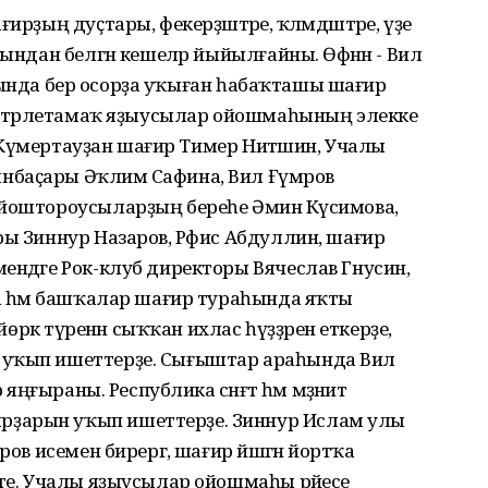
рҙың дуҫтары, фекерҙәштәре, ҡәләмдәштәре, үҙе
ындан белгән кешеләр йыйылғайны. Өфәнән - Вил
итутында бер осорҙа уҡыған һабаҡташы шағир
, Стәрлетамаҡ яҙыусылар ойошмаһының элекке
в, Күмертауҙан шағир Тимер Ниәтшин, Учалы
баҫары Әҡлимә Сафина, Вил Ғүмәров
ойоштороусыларҙың береһе Әминә Күсимова,
ы Зиннур Назаров, Рәфис Абдуллин, шағирә
ендәге Рок-клуб директоры Вячеслав Гнусин,
ва һәм башҡалар шағир тураһында яҡты
йөрәк түренән сыҡҡан ихлас һүҙҙәрен еткерҙе,
 уҡып ишеттерҙе. Сығыштар араһында Вил
яңғыраны. Республика сәнғәт һәм мәҙәниәт
рҙарын уҡып ишеттерҙе. Зиннур Ислам улы
ов исемен бирергә, шағир йәшәгән йортҡа
тте. Учалы яҙыусылар ойошмаһы рәйесе