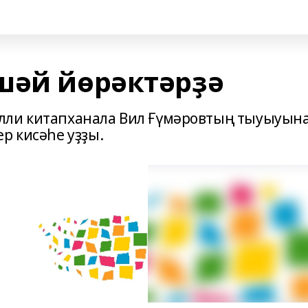
шәй йөрәктәрҙә
лли китапханала Вил Ғүмәровтың тыуыуын
р кисәһе уҙҙы.