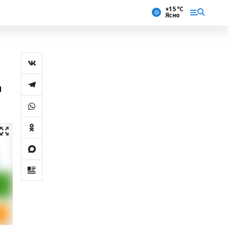
+15 °С
Ясно
а