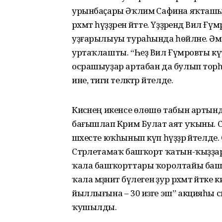
урынбаҫары Әҡлимә Сафина яҡташыны
рәхмәт һүҙҙәрен әйтте. Үҙҙәрендә Вил Ғү
уҙғарылыуы тураһында һөйләне. Әмин
уртаҡлашты. “Һеҙ Вил Ғүмәровты күтәр
осрашыуҙар артабан да булып торһ
ине, тигән теләктәр әйтелде.
Кисәнең икенсе өлөшө табын артынд
бағышлап Кәрим Булат аят уҡыны. С
шәхесте юҡһынып күп һүҙҙәр әйтелде
Стәрлетамаҡ башҡорт ҡатын-ҡыҙҙары 
ҡала башҡорттары ҡоролтайы башҡар
ҡала мәҙәниәт бүлегенә ҙур рәхмәт әйтке
йыллығына – 30 изге эш” акцияһы сикт
ҡушылды.