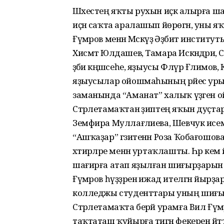
Шәхестең яҡты рухын иҫкә алырға шағи
иҫән саҡта аралашып йөрөгән, уны яҡ
Ғүмәров менән Мәскәүҙә Әҙәбиәт инст
Хисмәт Юлдашев, Тамара Искәндәриә
әҙәби кәңәшсеһе, яҙыусы Флүр Ғәлимо
яҙыусылар ойошмаһының рәйес урын
заманында “Аманат” халыҡ үҙәген 
Стәрлетамаҡтан әҙиптең яҡын дуҫтар
Земфира Муллағәлиева, Шевчук исем
“Ашҡаҙар” гәзитенән Роза Ҡобағошо
хәтирәләре менән уртаҡлашты. Һәр кем 
шағирға атап яҙылған шиғырҙарын
Ғүмәров һүҙҙәренә ижад ителгән йырҙар 
колледжы студенттары уның шиғы
Стәрлетамаҡта берәй урамға Вил Ғүмәр
таҡтаташ ҡуйырға тигән фекерен әй