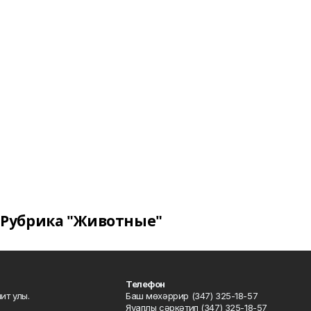
Рубрика "Животные"
Телефон
ит улы.
Баш мөхәррир (347) 325-18-57
Яуаплы сәркәтип (347) 325-18-57