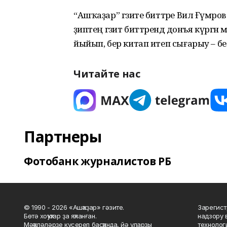
“Ашҡаҙар” гәзите биттәре Вил Ғүмәро
әҙиптең гәзит биттәрендә донъя күргән 
йыйып, бер китап итеп сығарыу – б
Читайте нас
Партнеры
Фотобанк журналистов РБ
© 1990 - 2026 «Ашҡаҙар» гәзите.
Зарегист
Бөтә хоҡуҡтар ҙа яҡланған.
надзору 
Мәҡәләләрҙе күсереп баҫҡанда, йә уларҙы
технолог