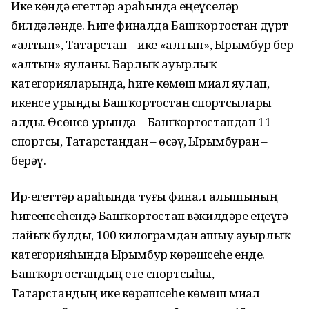
Ике көндә егеттәр араһында еңеүселәр
билдәләнде. Һигеҙ финалда Башҡортостан дүрт
«алтын», Татарстан – ике «алтын», Ырымбур бер
«алтын» яуланы. Барлыҡ ауырлыҡ
категорияларында, һигеҙ көмөш миҙал яулап,
икенсе урынды Башҡортостан спортсылары
алды. Өсөнсө урында – Башҡортостандан 11
спортсы, Татарстандан – өсәү, Ырымбурҙан –
берәү.
Ир-егеттәр араһында туғыҙ финал алышының
һигеҙенсеһендә Башҡортостан вәкилдәре еңеүгә
лайыҡ булды, 100 килограмдан ашыу ауырлыҡ
категорияһында Ырымбур көрәшсеһе еңде.
Башҡортостандың ете спортсыһы,
Татарстандың ике көрәшсеһе көмөш миҙал