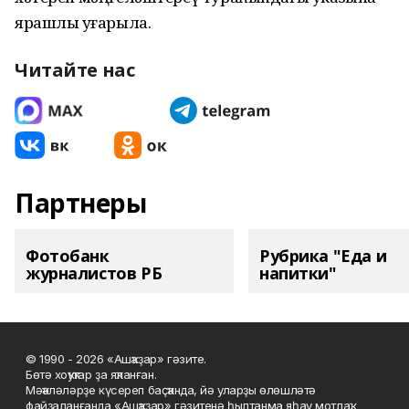
ярашлы уҙғарыла.
Читайте нас
Партнеры
Фотобанк
Рубрика "Еда и
журналистов РБ
напитки"
© 1990 - 2026 «Ашҡаҙар» гәзите.
Бөтә хоҡуҡтар ҙа яҡланған.
Мәҡәләләрҙе күсереп баҫҡанда, йә уларҙы өлөшләтә
файҙаланғанда «Ашҡаҙар» гәзитенә һылтанма яһау мотлаҡ.