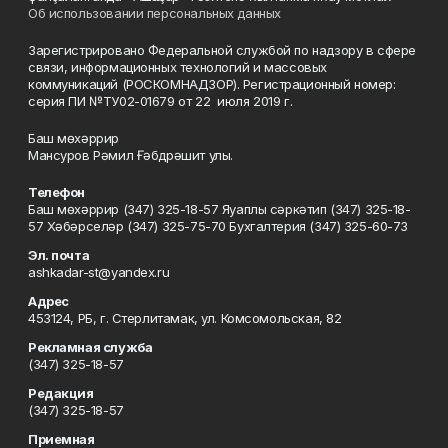
Об использовании персональных данных
Зарегистрировано Федеральной службой по надзору в сфере
связи, информационных технологий и массовых
коммуникаций (РОСКОМНАДЗОР). Регистрационный номер:
серия ПИ №ТУ02-01679 от 22 июля 2019 г.
Баш мөхәррир
Мансуров Рәмил Ғәбдрәшит улы.
Телефон
Баш мөхәррир (347) 325-18-57 Яуаплы сәркәтип (347) 325-18-
57 Хәбәрселәр (347) 325-75-70 Бухгалтерия (347) 325-60-73
Эл. почта
ashkadar-st@yandex.ru
Адрес
453124, РБ, г. Стерлитамак, ул. Комсомольская, 82
Рекламная служба
(347) 325-18-57
Редакция
(347) 325-18-57
Приемная