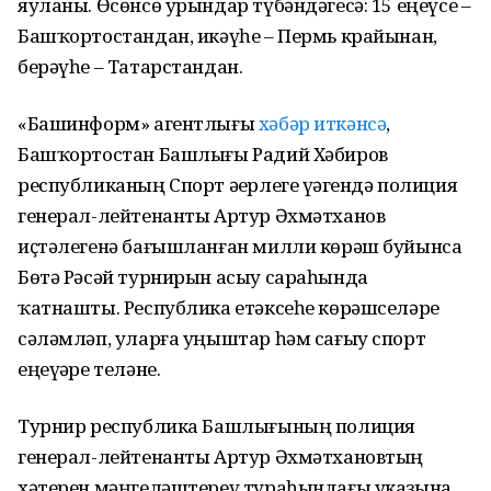
яуланы. Өсөнсө урындар түбәндәгесә: 15 еңеүсе –
Башҡортостандан, икәүһе – Пермь крайынан,
берәүһе – Татарстандан.
«Башинформ» агентлығы
хәбәр иткәнсә
,
Башҡортостан Башлығы Радий Хәбиров
республиканың Спорт әҙерлеге үҙәгендә полиция
генерал-лейтенанты Артур Әхмәтханов
иҫтәлегенә бағышланған милли көрәш буйынса
Бөтә Рәсәй турнирын асыу сараһында
ҡатнашты. Республика етәксеһе көрәшселәрҙе
сәләмләп, уларға уңыштар һәм сағыу спорт
еңеүҙәре теләне.
Турнир республика Башлығының полиция
генерал-лейтенанты Артур Әхмәтхановтың
хәтерен мәңгеләштереү тураһындағы указына