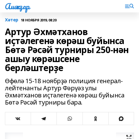
Ашҡаҙар
Хәтер
18 НОЯБРЯ 2019, 08:20
Артур Әхмәтханов
иҫтәлегенә көрәш буйынса
Бөтә Рәсәй турниры 250-нән
ашыу көрәшсене
берләштерҙе
Өфөлә 15-18 ноябрҙә полиция генерал-
лейтенанты Артур Фәрүәз улы
Әхмәтханов иҫтәлегенә көрәш буйынса
Бөтә Рәсәй турниры бара.