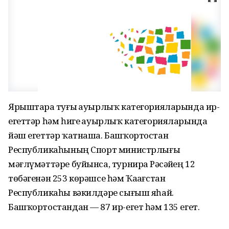
Ярыштарҙа туғыҙ ауырлыҡ категорияларында ир-
егеттәр һәм һигеҙ ауырлыҡ категорияларында
йәш егеттәр ҡатнаша. Башҡортостан
Республикаһының Спорт министрлығы
мәғлүмәттәре буйынса, турнирҙа Рәсәйҙең 12
төбәгенән 253 көрәшсе һәм Ҡаҙағстан
Республикаһы вәкилдәре сығыш яһай.
Башҡортостандан — 87 ир-егет һәм 135 егет.