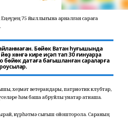
өк Еңеүҙең 75 йыллығына арналған сараға
.
һайланмаған. Бөйөк Ватан һуғышында
өҙ көнгә кире иҫәп тап 30 ғинуарҙа
о бөйөк датаға бағышланған сараларға
роусылар.
ышы, хеҙмәт ветерандары, патриотик клубтар,
ләре һәм башҡа абруйлы ҡунаҡтар ҡатнаша.
ырай, күрһәтмә сығыш ойошторола. Сараның