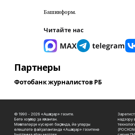
Башинформ.
Читайте нас
Партнеры
Фотобанк журналистов РБ
© 1990 - 2026 «Ашҡаҙар» гәзите.
Зарегист
Бөтә хоҡуҡтар ҙа яҡланған.
надзору 
Мәҡәләләрҙе күсереп баҫҡанда, йә уларҙы
технолог
өлөшләтә файҙаланғанда «Ашҡаҙар» гәзитенә
(РОСКОМ
һылтанма яһау мотлаҡ.
серия ПИ