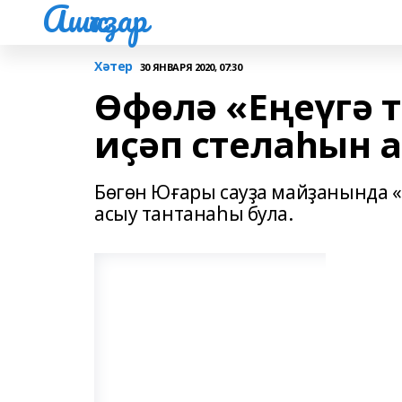
Ашҡаҙар
Хәтер
30 ЯНВАРЯ 2020, 07:30
Өфөлә «Еңеүгә т
иҫәп стелаһын 
Бөгөн Юғары сауҙа майҙанында «
асыу тантанаһы була.