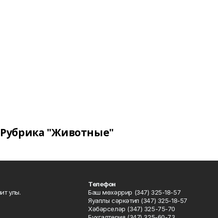
Рубрика "Животные"
Телефон
ит улы.
Баш мөхәррир (347) 325-18-57
Яуаплы сәркәтип (347) 325-18-57
Хәбәрселәр (347) 325-75-70
Бухгалтерия (347) 325-60-73