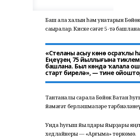
Баш ҡала халҡын һәм ҡунаҡтарын Бөй
саҡыралар. Киске сәғәт 5-тә башлана
«Стеланы асыу көнө осраҡлы 
Еңеүҙең 75 йыллығына тиклем й
башлана. Был көндә ҡалала ош
старт бирелә», — тине ойошто
Тантаналы сарала Бөйөк Ватан һуғ
йәмәғәт берләшмәләре тәрбиәләнеүсе
Унда һуғыш йылдары йырҙары яңғ
хедлайнеры — «Арғымаҡ» төркөмө.