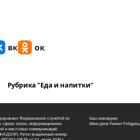
Рубрика "Еда и напитки"
рировано Федеральной службой по
Баш мөхәррир
в сфере связи, информационных
Мансуров Рәмил Ғәбдрәш
ий и массовых коммуникаций
НАДЗОР). Регистрационный номер:
 №ТУ02-01679 от 22 июля 2019 г.