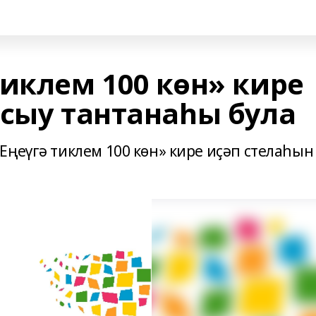
иклем 100 көн» кире
асыу тантанаһы була
Еңеүгә тиклем 100 көн» кире иҫәп стелаһын