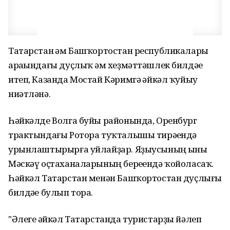
Татарстан һәм Башҡортостан республикалары
араһындағы дуҫлыҡ һәм хеҙмәттәшлек билдәһе
итеп, Казанда Мостай Кәримгә һәйкәл ҡуйыу
ниәтләнә.
Һәйкәлде Волга буйы районында, Оренбург
трактындағы Ротора туҡталышы тирәһендә
урынлаштырырға уйлайҙар. Яҙыусының һыны
Мәскәү оҫтаханаларының береһендә ҡойоласаҡ.
Һәйкәл Татарстан менән Башҡортостан дуҫлығы
билдәһе булып тора.
"Әлеге һәйкәл Татарстанда туристарҙы йәлеп