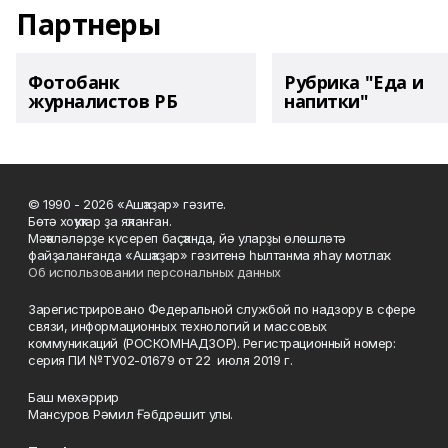
Партнеры
Фотобанк
Рубрика "Еда и
журналистов РБ
напитки"
© 1990 - 2026 «Ашҡаҙар» гәзите.
Бөтә хоҡуҡтар ҙа яҡланған.
Мәҡәләләрҙе күсереп баҫҡанда, йә уларҙы өлөшләтә
файҙаланғанда «Ашҡаҙар» гәзитенә һылтанма яһау мотлаҡ.
Об использовании персональных данных
Зарегистрировано Федеральной службой по надзору в сфере
связи, информационных технологий и массовых
коммуникаций (РОСКОМНАДЗОР). Регистрационный номер:
серия ПИ №ТУ02-01679 от 22 июля 2019 г.
Баш мөхәррир
Мансуров Рәмил Ғәбдрәшит улы.