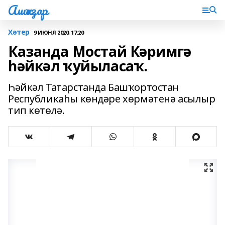
Ашҡаҙар
Хәтер
9 ИЮНЯ 2020, 17:20
Казанда Мостай Кәримгә
һәйкәл ҡуйыласаҡ.
Һәйкәл Татарстанда Башҡортостан
Республикаһы көндәре хөрмәтенә асылыр
тип көтөлә.