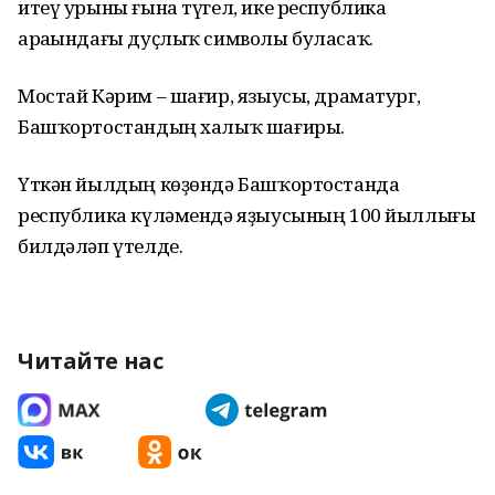
итеү урыны ғына түгел, ике республика
араһындағы дуҫлыҡ символы буласаҡ.
Мостай Кәрим – шағир, языусы, драматург,
Башҡортостандың халыҡ шағиры.
Үткән йылдың көҙөндә Башҡортостанда
республика күләмендә яҙыусының 100 йыллығы
билдәләп үтелде.
Читайте нас