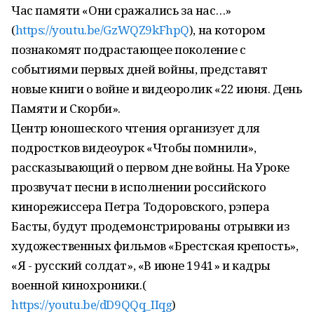
Час памяти «Они сражались за нас…»
(
https://youtu.be/GzWQZ9kFhpQ
), на котором
познакомят подрастающее поколение с
событиями первых дней войны, представят
новые книги о войне и видеоролик «22 июня. День
Памяти и Скорби».
Центр юношеского чтения организует для
подростков видеоурок «Чтобы помнили»,
рассказывающий о первом дне войны. На Уроке
прозвучат песни в исполнении российского
кинорежиссера Петра Тодоровского, рэпера
Басты, будут продемонстрированы отрывки из
художественных фильмов «Брестская крепость»,
«Я - русский солдат», «В июне 1941» и кадры
военной кинохроники.(
https://youtu.be/dD9QQq_IIqg
)