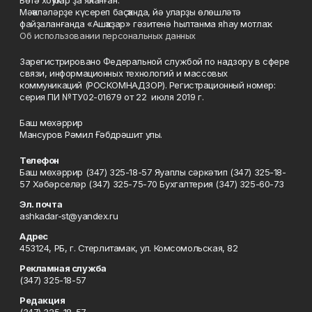
Бөтә хоҡуҡтар ҙа яҡланған.
Мәҡәләләрҙе күсереп баҫҡанда, йә уларҙы өлөшләтә
файҙаланғанда «Ашҡаҙар» гәзитенә һылтанма яһау мотлаҡ.
Об использовании персональных данных
Зарегистрировано Федеральной службой по надзору в сфере
связи, информационных технологий и массовых
коммуникаций (РОСКОМНАДЗОР). Регистрационный номер:
серия ПИ №ТУ02-01679 от 22 июля 2019 г.
Баш мөхәррир
Мансуров Рәмил Ғәбдрәшит улы.
Телефон
Баш мөхәррир (347) 325-18-57 Яуаплы сәркәтип (347) 325-18-
57 Хәбәрселәр (347) 325-75-70 Бухгалтерия (347) 325-60-73
Эл. почта
ashkadar-st@yandex.ru
Адрес
453124, РБ, г. Стерлитамак, ул. Комсомольская, 82
Рекламная служба
(347) 325-18-57
Редакция