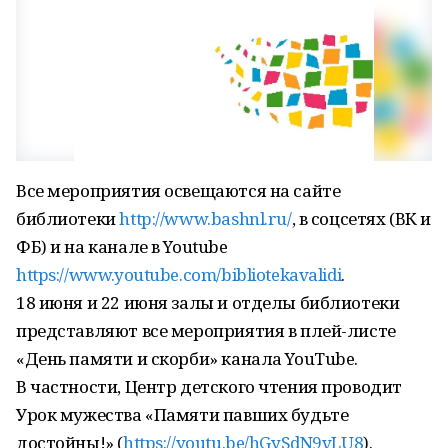
Все мероприятия освещаются на сайте
библиотеки
http://www.bashnl.ru/
, в соцсетях (ВК и
ФБ) и на канале в Youtube
https://www.youtube.com/bibliotekavalidi
.
18 июня и 22 июня залы и отделы библиотеки
представляют все мероприятия в плей-листе
«День памяти и скорби» канала YouTube.
В частности, Центр детского чтения проводит
Урок мужества «Памяти павших будьте
достойны!» (
https://youtu.be/hGySdN9vLU8
).