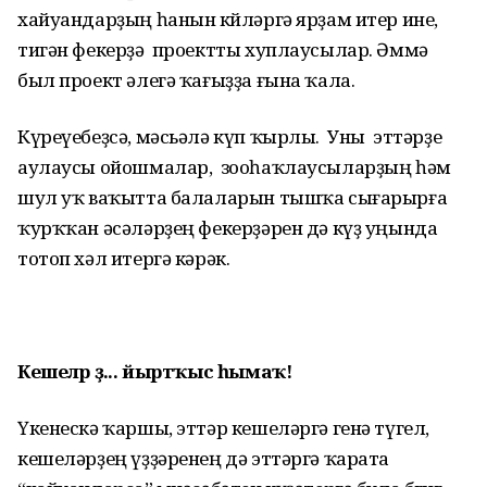
хайуандарҙың һанын көйләргә ярҙам итер ине,
тигән фекерҙә проектты хуплаусылар. Әммә
был проект әлегә ҡағыҙҙа ғына ҡала.
Күреүебеҙсә, мәсьәлә күп ҡырлы. Уны эттәрҙе
аулаусы ойошмалар, зооһаҡлаусыларҙың һәм
шул уҡ ваҡытта балаларын тышҡа сығарырға
ҡурҡҡан әсәләрҙең фекерҙәрен дә күҙ уңында
тотоп хәл итергә кәрәк.
Кешеләр ҙә... йыртҡыс һымаҡ!
Үкенескә ҡаршы, эттәр кешеләргә генә түгел,
кешеләрҙең үҙҙәренең дә эттәргә ҡарата