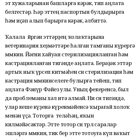
эт хужаларынан башларға кәрәк, тип аңлата
белгестәр. Һәр эттең паспортын булдырырға
һәм иҫәп алып барырға кәрәк, әлбиттә.
Ҡалала йөрөгән эттәрҙең ҡолаҡтарына
ветеринария хеҙмәттәре һалған тамғаны күрергә
мөмкин. Йәғни хайуан стерилизацияланған һәм
кастрацияланған тигәнде аңлата. Берәҙәк эттәр
артыҡ ныҡ үрсеп китмәһен өсөн стерилизация һәм
кастрация мөмкинселеге булырға тейеш, тип
аңлата Фәнүр Фәйез улы. Уның фекеренсә, был
да проблеманы хәл итә алмай. Ни өсөн тигәндә,
улар кеше күҙенә күренмәйенсә ҡырағай холоҡ
менән үҫә. Тоторға теләһәң, яҡын
килмәйәсәктәр. Этте тотор өсөн төрлө саралар
эшләргә мөмкин, тик бер этте тотоуға күп ваҡыт