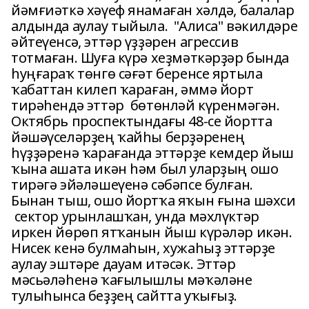
йәмғиәткә хәүеф янамаған хәлдә, балалар
алдында аулау тыйыла. "Алиса" вәкилдәре
әйтеүенсә, эттәр үҙҙәрен агрессив
тотмаған. Шуға күрә хеҙмәткәрҙәр бында
һуңғараҡ төнгө сәғәт беренсе яртыла
ҡабаттан килеп ҡараған, әммә йорт
тирәһендә эттәр бөтөнләй күренмәгән.
Октябрь проспектындағы 48-се йортта
йәшәүселәрҙең ҡайһы берҙәренең
һүҙҙәренә ҡарағанда эттәрҙе кемдер йыш
ҡына ашата икән һәм был уларҙың ошо
тирәгә эйәләшеүенә сәбәпсе булған.
Бынан тыш, ошо йортҡа яҡын ғына шәхси
сектор урынлашҡан, унда мәхлүктәр
иркен йөрөп ятҡанын йыш күрәләр икән.
Нисек кенә булмаһын, хужаһыҙ эттәрҙе
аулау эштәре дауам итәсәк. Эттәр
мәсьәләһенә ҡағылышлы мәҡәләне
тулыһынса беҙҙең сайтта уҡығыҙ.