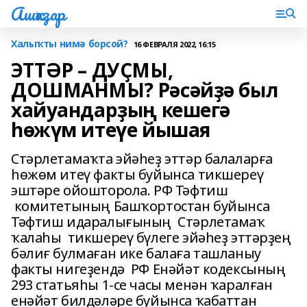
Ашҡаҙар
Халыҡты нимә борсой?
16 ФЕВРАЛЯ 2022, 16:15
ЭТТӘР – ДУҪМЫ,
ДОШМАНМЫ? Рәсәйҙә был
хайуандарҙың кешегә
һөжүм итеүе йышая
Стәрлетамаҡта эйәһеҙ эттәр балаларға
һөжөм итеү факты буйынса тикшереү
эштәре ойошторола. РФ Тәфтиш
комитетының Башҡортостан буйынса
Тәфтиш идаралығының Стәрлетамаҡ
ҡалаһы тикшереү бүлеге эйәһеҙ эттәрҙең
бәлиғ булмаған ике балаға ташланыу
факты нигеҙендә РФ Енәйәт кодексының
293 статьяһы 1-се часы менән ҡаралған
енәйәт билдәләре буйынса ҡабаттан