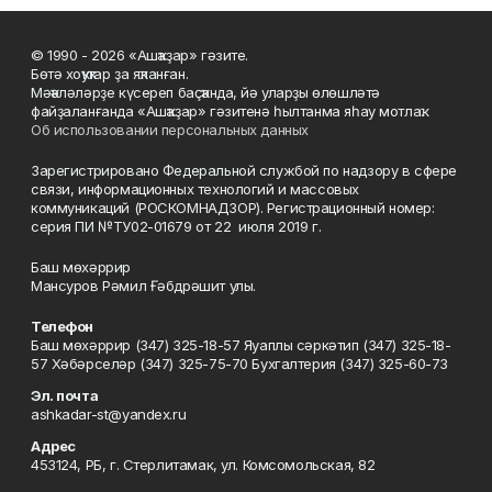
© 1990 - 2026 «Ашҡаҙар» гәзите.
Бөтә хоҡуҡтар ҙа яҡланған.
Мәҡәләләрҙе күсереп баҫҡанда, йә уларҙы өлөшләтә
файҙаланғанда «Ашҡаҙар» гәзитенә һылтанма яһау мотлаҡ.
Об использовании персональных данных
Зарегистрировано Федеральной службой по надзору в сфере
связи, информационных технологий и массовых
коммуникаций (РОСКОМНАДЗОР). Регистрационный номер:
серия ПИ №ТУ02-01679 от 22 июля 2019 г.
Баш мөхәррир
Мансуров Рәмил Ғәбдрәшит улы.
Телефон
Баш мөхәррир (347) 325-18-57 Яуаплы сәркәтип (347) 325-18-
57 Хәбәрселәр (347) 325-75-70 Бухгалтерия (347) 325-60-73
Эл. почта
ashkadar-st@yandex.ru
Адрес
453124, РБ, г. Стерлитамак, ул. Комсомольская, 82