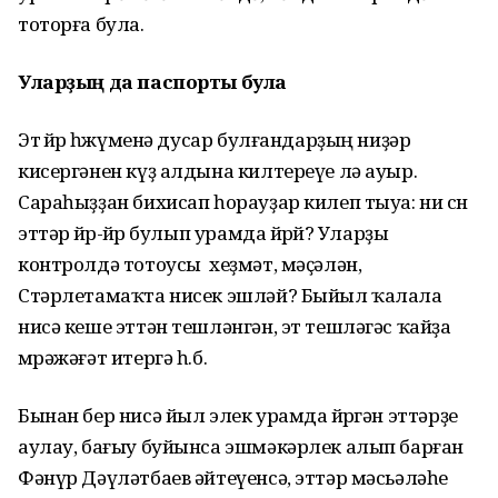
тоторға була.
Уларҙың да паспорты була
Эт өйөрө һөжүменә дусар булғандарҙың ниҙәр
кисергәнен күҙ алдына килтереүе лә ауыр.
Сараһыҙҙан бихисап һорауҙар килеп тыуа: ни өсөн
эттәр өйөр-өйөр булып урамда йөрөй? Уларҙы
контролдә тотоусы хеҙмәт, мәҫәлән,
Стәрлетамаҡта нисек эшләй? Быйыл ҡалала
нисә кеше эттән тешләнгән, эт тешләгәс ҡайҙа
мөрәжәғәт итергә һ.б.
Бынан бер нисә йыл элек урамда йөрөгән эттәрҙе
аулау, бағыу буйынса эшмәкәрлек алып барған
Фәнүр Дәүләтбаев әйтеүенсә, эттәр мәсьәләһе