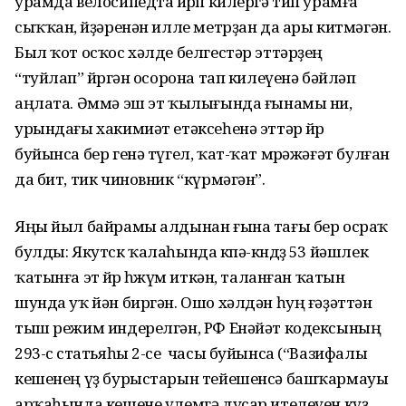
урамда велосипедта йөрөп килергә тип урамға
сыҡҡан, өйҙәренән илле метрҙан да ары китмәгән.
Был ҡот осҡос хәлде белгестәр эттәрҙең
“туйлап” йөрөгән осорона тап килеүенә бәйләп
аңлата. Әммә эш эт ҡылығында ғынамы ни,
урындағы хакимиәт етәксеһенә эттәр өйөрө
буйынса бер генә түгел, ҡат-ҡат мөрәжәғәт булған
да бит, тик чиновник “күрмәгән”.
Яңы йыл байрамы алдынан ғына тағы бер осраҡ
булды: Якутск ҡалаһында көпә-көндөҙ 53 йәшлек
ҡатынға эт өйөрө һөжүм иткән, таланған ҡатын
шунда уҡ йән биргән. Ошо хәлдән һуң ғәҙәттән
тыш режим индерелгән, РФ Енәйәт кодексының
293-сө статьяһы 2-се часы буйынса (“Вазифалы
кешенең үҙ бурыстарын тейешенсә башҡармауы
арҡаһында кешене үлемгә дусар ителеүен күҙ