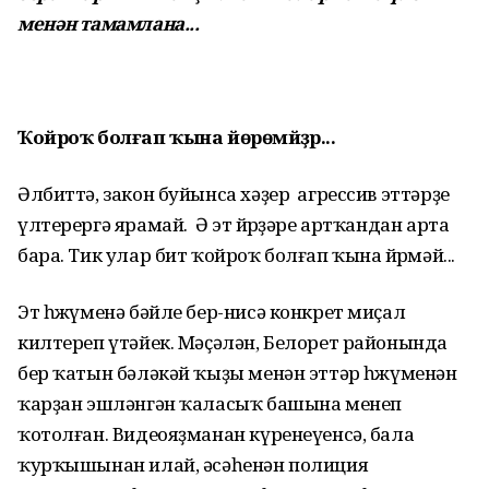
менән тамамлана...
Ҡойроҡ болғап ҡына йөрөмәйҙәр...
Әлбиттә, закон буйынса хәҙер агрессив эттәрҙе
үлтерергә ярамай. Ә эт өйөрҙәре артҡандан арта
бара. Тик улар бит ҡойроҡ болғап ҡына йөрөмәй...
Эт һөжүменә бәйле бер-нисә конкрет миҫал
килтереп үтәйек. Мәҫәлән, Белорет районында
бер ҡатын бәләкәй ҡыҙы менән эттәр һөжүменән
ҡарҙан эшләнгән ҡаласыҡ башына менеп
ҡотолған. Видеояҙманан күренеүенсә, бала
ҡурҡышынан илай, әсәһенән полиция