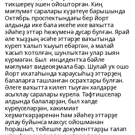
тикшереү эшен ойошторған. Киң
мәғлүмәт саралары күҙәтеүе барышында
Октябрь проспектындағы бер йорт
алдында ике бала икеһе ике ваҡытта
эйәһеҙ эттәр һөжүменә дусар булған. Ярай
әле ҡыҙҙың әсәһе эттәрҙе ваҡытында
күреп ҡалып ҡыуып ебәргән, ә малай
ҡасып ҡотолған, шунлыҡтан улар зыян
күрмәгән. Был инцидентҡа бәйле
мәғлүмәт видеояҙмала бар. Шулай уҡ ошо
йорт ихатаһында ҡараусыһыҙ эттәрҙең
балаларға ташланған осраҡтары булған.
Әлеге ваҡытта килеп тыуған хәлдәрҙе
асыҡлау саралары күрелә. Тәфтишселәр
алдында балаларҙан, был хәлде
күреүселәрҙән, хакимиәт
хеҙмәткәрҙәренән һәм эйәһеҙ эттәрҙе
аулау буйынса махсус ойошманан
һорашып, тейешле документтарҙы талап