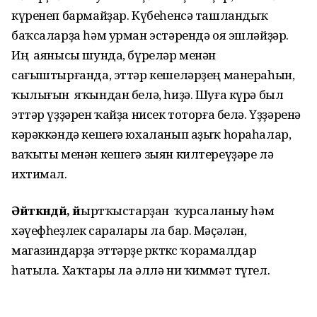
күренеп бармайҙар. Күбеһенсә ташландыҡ
баҡсаларҙа һәм урман эстәрендә оя эшләйҙәр.
Иң аянысы шунда, бүреләр менән
сағыштырғанда, эттәр кешеләрҙең манераһын,
ҡылығын яҡындан белә, һиҙә. Шуға күрә был
эттәр үҙҙәрен ҡайҙа нисек тоторға белә. Үҙҙәренә
кәрәккәндә кешегә юхаланып аҙыҡ һораһалар,
ваҡыты менән кешегә зыян килтереүҙәре лә
ихтимал.
Әйткәндәй, й
ыртҡыстарҙан ҡурсаланыу һәм
хәүефһеҙлек саралары ла бар. Мәҫәлән,
магазиндарҙа эттәрҙе өркөткөс ҡорамалдар
һатыла. Хаҡтары ла әллә ни ҡиммәт түгел.