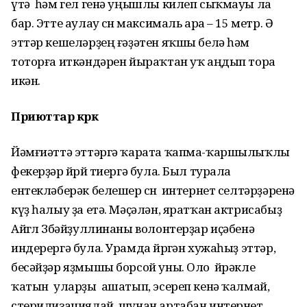
үтә һәм гел генә уңышлы килеп сыҡмауы ла
бар. Этте аулау өсөн максималь ара – 15 метр. Ә
эттәр кешеләрҙең ғәҙәтен яҡшы белә һәм
тоторға иткәндәрен йыраҡтан уҡ аңдып тора
икән.
Приюттар кәрәк
Йәмғиәттә эттәргә ҡарата ҡапма-ҡаршылыҡлы
фекерҙәр йөрөй тиергә була. Был турала
ентекләберәк белешер өсөн интернет селтәрҙәренә
күҙ һалыу ҙа етә. Мәҫәлән, яратҡан актрисабыҙ
Айгөл Зөбәйҙуллинаны волонтерҙар иҫәбенә
индерергә була. Урамда йөрөгән хужаһыҙ эттәр,
бесәйҙәр яҙмышы борсой уны. Оло йөрәкле
ҡатын уларҙы ашатып, эсереп кенә ҡалмай,
стерилизациялай, шунан артабан интернет