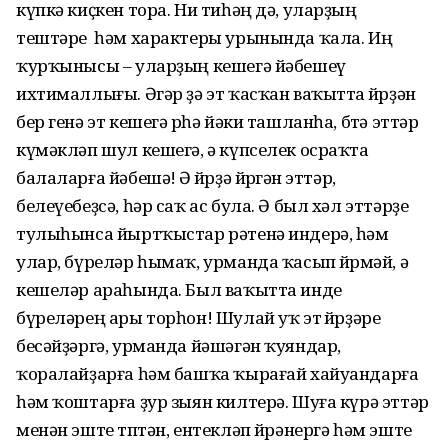
күпкә киҫкен тора. Ни тиһәң дә, уларҙың
тештәре һәм характеры урынында ҡала. Иң
ҡурҡынысы – уларҙың кешегә йәбешеү
ихтималлығы. Әгәр ҙә эт ҡасҡан ваҡытта өйөрҙән
бер генә эт кешегә өрһә йәки ташланһа, бөтә эттәр
күмәкләп шул кешегә, ә күпселек осраҡта
балаларға йәбешә! Ә өйөрҙә йөрөгән эттәр,
белеүебеҙсә, һәр саҡ ас була. Ә был хәл эттәрҙе
тулыһынса йыртҡыстар рәтенә индерә, һәм
улар, бүреләр һымаҡ, урманда ҡасып йөрөмәй, ә
кешеләр араһында. Был ваҡытта инде
бүреләрең ары торһон! Шулай уҡ эт өйөрҙәре
бесәйҙәргә, урманда йәшәгән ҡуяндар,
ҡоралайҙарға һәм башҡа ҡырағай хайуандарға
һәм ҡоштарға ҙур зыян килтерә. Шуға күрә эттәр
менән эште төптән, ентекләп өйрәнергә һәм эште