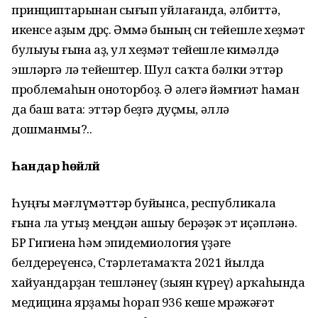
принциптарынан сығып уйлағанда, әлбиттә,
икенсе аҙым дөрөҫ. Әммә бының өсөн тейешле хеҙмәт
булыуы ғына аҙ, ул хеҙмәт тейешле кимәлдә
эшләргә лә тейештер. Шул саҡта бәлки эттәр
проблемаһын оноторбоҙ. Ә әлегә йәмғиәт һаман
да баш вата: эттәр беҙгә дуҫмы, әллә
дошманмы?..
Һандар һөйләй
Һуңғы мәғлүмәттәр буйынса, республикала
ғына ла утыҙ меңдән ашыу берәҙәк эт иҫәпләнә.
БР Гигиена һәм эпидемиология үҙәге
белдереүенсә, Стәрлетамаҡта 2021 йылда
хайуандарҙан тешләнеү (зыян күреү) арҡаһында
медицина ярҙамы һорап 936 кеше мөрәжәғәт