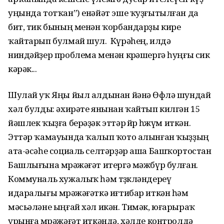
уңында тотҡан”) енәйәт эше ҡуҙғытылған да
бит, тик бының менән ҡорбандарҙы кире
ҡайтарып булмай шул. Күрәһең, илдә
ниндәйҙер проблема менән көрәшергә һуңғы сик
кәрәк...
Шулай уҡ Яңы йыл алдынан йәнә Өфөлә шундай
хәл булды: әхирәте янынан ҡайтып килгән 15
йәшлек ҡыҙға берәҙәк эттәр өйөрө һөжүм иткән.
Эттәр ҡамауында ҡалып ҡото алынған ҡыҙҙың
ата-әсәһе социаль селтәрҙәр аша Башҡортостан
Башлығына мөрәжәғәт итергә мәжбүр булған.
Коммуналь хужалыҡ һәм төҙөкләндереү
идаралығы мөрәжәғәткә иғтибар иткән һәм
мәсьәләне ыңғай хәл икән. Тимәк, юғарыраҡ
урынға мөрәжәғәт иткәндә, хәлде контролдә