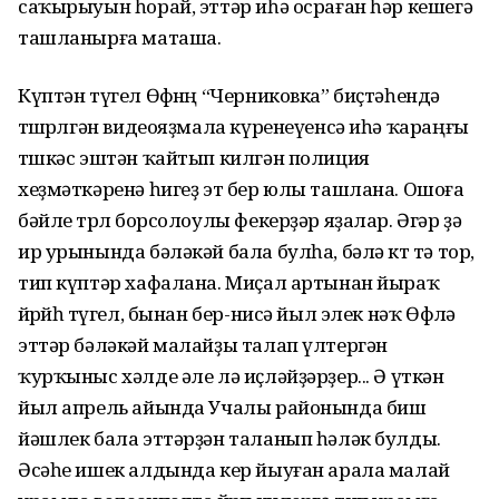
саҡырыуын һорай, эттәр иһә осраған һәр кешегә
ташланырға маташа.
Күптән түгел Өфөнөң “Черниковка” биҫтәһендә
төшөрөлгән видеояҙмала күренеүенсә иһә ҡараңғы
төшкәс эштән ҡайтып килгән полиция
хеҙмәткәренә һигеҙ эт бер юлы ташлана. Ошоға
бәйле төрлө борсолоулы фекерҙәр яҙалар. Әгәр ҙә
ир урынында бәләкәй бала булһа, бәлә көт тә тор,
тип күптәр хафалана. Миҫал артынан йыраҡ
йөрөйһө түгел, бынан бер-нисә йыл элек нәҡ Өфөлә
эттәр бәләкәй малайҙы талап үлтергән
ҡурҡыныс хәлде әле лә иҫләйҙәрҙер... Ә үткән
йыл апрель айында Учалы районында биш
йәшлек бала эттәрҙән таланып һәләк булды.
Әсәһе ишек алдында кер йыуған арала малай