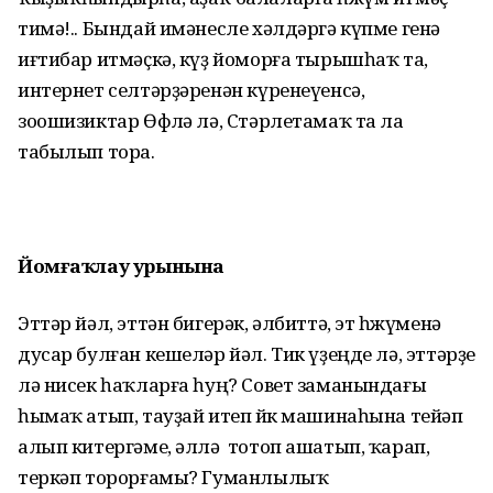
тимә!.. Бындай имәнесле хәлдәргә күпме генә
иғтибар итмәҫкә, күҙ йоморға тырышһаҡ та,
интернет селтәрҙәренән күренеүенсә,
зоошизиктар Өфөлә лә, Стәрлетамаҡ та ла
табылып тора.
Йомғаҡлау урынына
Эттәр йәл, эттән бигерәк, әлбиттә, эт һөжүменә
дусар булған кешеләр йәл. Тик үҙеңде лә, эттәрҙе
лә нисек һаҡларға һуң? Совет заманындағы
һымаҡ атып, тауҙай итеп йөк машинаһына тейәп
алып китергәме, әллә тотоп ашатып, ҡарап,
теркәп торорғамы? Гуманлылыҡ