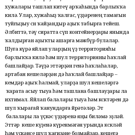
хужалары ташлап китеү арҡаһында барлыҡҡа
килә. Улар, хужаһыҙ ҡалғас, үҙҙәренең тамағын
туйғыҙыу өсөн ҡайҙандыр аҙыҡ табырға тейеш.
Әлбиттә, тәү сиратта сүп контейнерҙары янында
ҡалдырған аҙыҡты ашарға мәжбүр булалар.
Шуға күрә яйлап уларҙың үҙ территорияһы
барлыҡҡа килә һәм шул территорияны һаҡлай
башлайҙар. Тәүҙә эттәрҙән генә һаҡлаһалар,
артабан кешеләрҙән дә һаҡлай башлайҙар –
кемдәр аҙыҡ һалмай, уларҙа шул кешеләргә
ҡарата асыу тыуа һәм ташлана башлауҙары ла
ихтимал. Яйлап балалары тыуа һәм көсөктәрен дә
шул ҡырағай ҡанундарға өйрәтәләр. Эт
балалары ла үҫкәс үҙҙәренә яңы биләмә эҙләй.
Эттәр кеше күҙенә күренмәгән урында көсөкләй
һәм үҫкәнсе шул ҡағиҙәне боҙмайҙар, кешегә