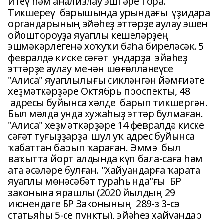
итеү һәм анализлау эштәре тора.
Тикшереү барышында урындағы үҙидара
органдарының эйәһеҙ эттәрҙе аулау эшен
ойоштороуҙа яуаплы кешеләрҙең
эшмәкәрлегенә хоҡуҡи баһа биреләсәк. 5
февралдә киске сәғәт ундарҙа эйәһеҙ
эттәрҙе аулау менән шөғөлләнеүсе
"Алиса" яуаплылығы сикләнгән йәмғиәте
хеҙмәткәрҙәре Октябрь проспекты, 48
адресы буйынса хәлде барып тикшергән.
Был мәлдә унда хужаһыҙ эттәр булмаған.
"Алиса" хеҙмәткәрҙәре 14 февралдә киске
сәғәт туғыҙҙарҙа шул уҡ адрес буйынса
ҡабаттан барып ҡараған. Әммә был
ваҡытта йорт алдында күп бала-саға һәм
ата әсәләре булған. "Хайуандарға ҡарата
яуаплы мөнәсәбәт тураһында"ғы БР
законына ярашлы (2020 йылдың 29
июнендәге БР Законының 289-з 3-сө
статьяһы 5-се пункты), эйәһеҙ хайуандар