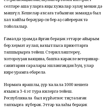
селтәре аша уларға яңы хужалар эҙләү менән дә
мәшғүл. Кешеләр аҡсаға табынған заманда был
хәл ҡайһы берәүҙәр өсөн бер аҙ сәйерерәк тә
тойолалыр.
Ғәмәлдә урамда йөрөгән берәҙәк эттәрҙе айырым
бер хеҙмәт аулап, ваҡытлыса приюттарға
тапшырырға тейеш. Стерилләштереү,
ҡотороуҙан вакцина, башҡа кәрәкле ветеринар-
санитария саралары эшләнгәндән һуң, улар
кире урамға ебәрелә.
Нормаға ярашлы, ҙур ҡалала 1000 кешегә
яҡынса 3-4 эт тура килергә тейеш.
Республикала был күрһәткес тиҫтәләгән
тапҡырға күберәк. Эттәр ҡалаһы берәҙәк