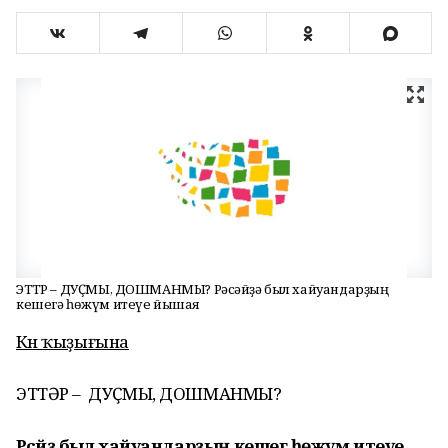
ЭТТӘР – ДУҪМЫ, ДОШМАНМЫ? Рәсәйҙә был хайуандарҙың
кешегә һөжүм итеүе йышая
Көн ҡыҙығына
ЭТТӘР – ДУҪМЫ, ДОШМАНМЫ?
Рәсәйҙә был хайуандарҙың кешегә һөжүм итеүе