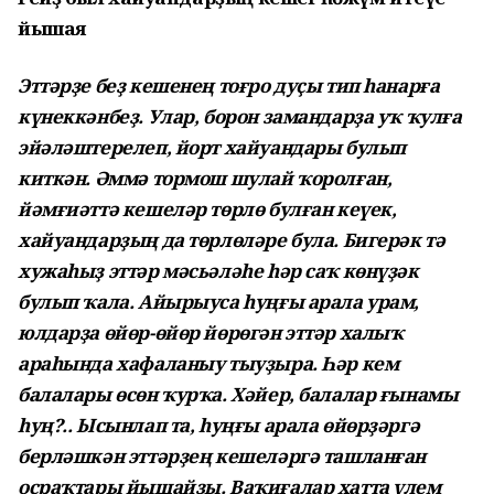
йышая
Эттәрҙе беҙ кешенең тоғро дуҫы тип һанарға
күнеккәнбеҙ. Улар, борон замандарҙа уҡ ҡулға
эйәләштерелеп, йорт хайуандары булып
киткән. Әммә тормош шулай ҡоролған,
йәмғиәттә кешеләр төрлө булған кеүек,
хайуандарҙың да төрлөләре була. Бигерәк тә
хужаһыҙ эттәр мәсьәләһе һәр саҡ көнүҙәк
булып ҡала. Айырыуса һуңғы арала урам,
юлдарҙа өйөр-өйөр йөрөгән эттәр халыҡ
араһында хафаланыу тыуҙыра. Һәр кем
балалары өсөн ҡурҡа. Хәйер, балалар ғынамы
һуң?.. Ысынлап та, һуңғы арала өйөрҙәргә
берләшкән эттәрҙең кешеләргә ташланған
осраҡтары йышайҙы. Ваҡиғалар хатта үлем