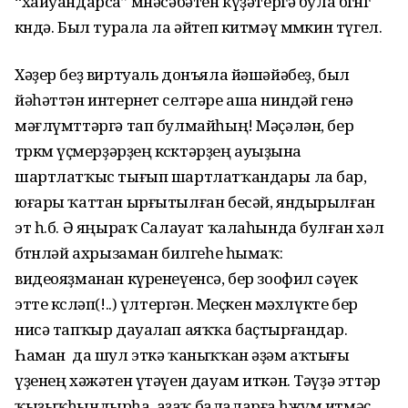
“хайуандарса” мөнәсәбәтен күҙәтергә була бөгөнгө
көндә. Был турала ла әйтеп китмәү мөмкин түгел.
Хәҙер беҙ виртуаль донъяла йәшәйәбеҙ, был
йәһәттән интернет селтәре аша ниндәй генә
мәғлүмттәргә тап булмайһың! Мәҫәлән, бер
төркөм үҫмерҙәрҙең көсөктәрҙең ауыҙына
шартлатҡыс тығып шартлатҡандары ла бар,
юғары ҡаттан ырғытылған бесәй, яндырылған
эт һ.б. Ә яңыраҡ Салауат ҡалаһында булған хәл
бөтөнләй ахрызаман билгеһе һымаҡ:
видеояҙманан күренеүенсә, бер зоофил сәүек
этте көсләп(!..) үлтергән. Меҫкен мәхлүкте бер
нисә тапҡыр дауалап аяҡҡа баҫтырғандар.
Һаман да шул эткә ҡаныҡҡан әҙәм аҡтығы
үҙенең хәжәтен үтәүен дауам иткән. Тәүҙә эттәр
ҡыҙыҡһындырһа, аҙаҡ балаларға һөжүм итмәҫ