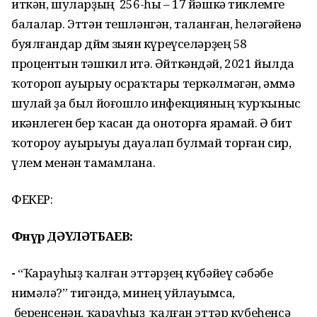
иткән, шуларҙың 256-һы – 17 йәшкә тиклемге
балалар. Эттән тешләнгән, таланған, һеләгәйенә
буялғандар дөйөм зыян күреүселәрҙең 58
процентын тәшкил итә. Әйткәндәй, 2021 йылда
ҡотороп ауырыу осраҡтары теркәлмәгән, әммә
шулай ҙа был йоғошло инфекцияның ҡурҡыныс
икәнлеген бер ҡасан да оноторға ярамай. Ә бит
ҡотороу ауырыуы дауалап булмай торған сир,
үлем менән тамамлана.
ФЕКЕР:
Фәнүр ДӘҮЛӘТБАЕВ:
-
“Ҡарауһыҙ ҡалған эттәрҙең күбәйеү сәбәбе
нимәлә?” тигәндә, минең уйлауымса,
беренсенән, ҡарауһыҙ ҡалған эттәр күбеһенсә