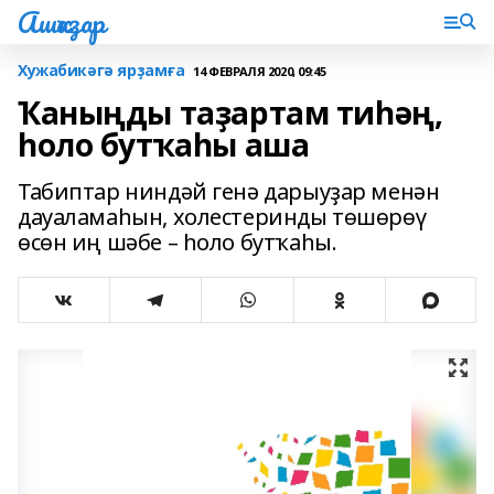
Ашҡаҙар
Хужабикәгә ярҙамға
14 ФЕВРАЛЯ 2020, 09:45
Ҡаныңды таҙартам тиһәң,
һоло бутҡаһы аша
Табиптар ниндәй генә дарыуҙар менән
дауаламаһын, холестеринды төшөрөү
өсөн иң шәбе – һоло бутҡаһы.