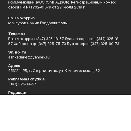
коммуникаций (РОСКОМНАДЗОР). Регистрационный номер:
серия ПИ №ТУ02-01679 от 22 июля 2019 г.
Баш мөхәррир
Мансуров Рәмил Ғәбдрәшит улы.
Телефон
Баш мөхәррир (347) 325-18-57 Яуаплы сәркәтип (347) 325-18-
57 Хәбәрселәр (347) 325-75-70 Бухгалтерия (347) 325-60-73
Эл. почта
ashkadar-st@yandex.ru
Адрес
453124, РБ, г. Стерлитамак, ул. Комсомольская, 82
Рекламная служба
(347) 325-18-57
Редакция
(347) 325-18-57
Приемная
(347) 325-18-57
Сотрудничество
(347) 325-18-57