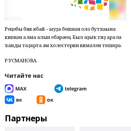
Рецебы бик ябай – һыуҙа бешкән һоло бутҡаһына
кипкән алма һалып ебәрәһең. Был аҙыҡ тиҙ арала
ҡанды таҙарта һәм холестерин кимәлен төшөрә.
Р.УСМАНОВА.
Читайте нас
Партнеры