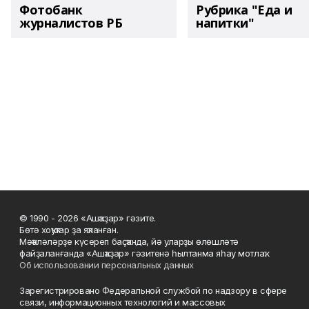
Фотобанк
Рубрика "Еда и
журналистов РБ
напитки"
© 1990 - 2026 «Ашҡаҙар» гәзите.
Бөтә хоҡуҡтар ҙа яҡланған.
Мәҡәләләрҙе күсереп баҫҡанда, йә уларҙы өлөшләтә
файҙаланғанда «Ашҡаҙар» гәзитенә һылтанма яһау мотлаҡ.
Об использовании персональных данных
Зарегистрировано Федеральной службой по надзору в сфере
связи, информационных технологий и массовых