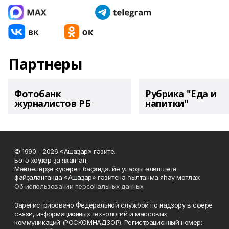
Партнеры
Фотобанк
Рубрика "Еда и
журналистов РБ
напитки"
© 1990 - 2026 «Ашҡаҙар» гәзите.
Бөтә хоҡуҡтар ҙа яҡланған.
Мәҡәләләрҙе күсереп баҫҡанда, йә уларҙы өлөшләтә
файҙаланғанда «Ашҡаҙар» гәзитенә һылтанма яһау мотлаҡ.
Об использовании персональных данных
Зарегистрировано Федеральной службой по надзору в сфере
связи, информационных технологий и массовых
коммуникаций (РОСКОМНАДЗОР). Регистрационный номер: