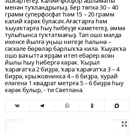
эшкәртегеҙ. Калий-фосфор ашламаһы
менән туҡландрығыҙ. Бер төпкә 30 – 40
грамм суперфосфат һәм 15 – 20 грамм
калий кәрәк буласаҡ.Ағастарға һәм
ҡыуаҡтарға һыу һибеүҙе кәметегеҙ, әммә
тулыһынса туҡтатмағыҙ. Тап ошо мәлдә
икенсе йылға уңыш нигеҙе һалына –
сәскәле бөрөләр барлыҡҡа килә. Ҡыуаҡҡа
ошо ваҡытта ярҙам итеп ебәрер өсөн
йылы һыу һибергә кәрәк. Ҡыҙыл
ҡарағатҡа 2 биҙрә, ҡара ҡарағатҡа 3 – 4
биҙрә, крыжовникка 4 – 6 биҙрә, ҡурай
еләгенә 1 квадрат метрға 5 – 6 биҙрә һыу
кәрәк булыр, - ти Светлана.