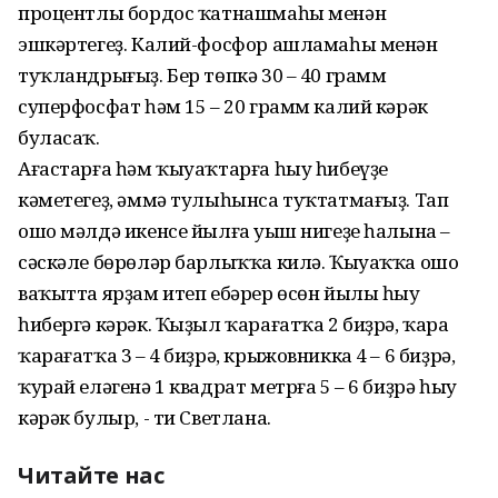
процентлы бордос ҡатнашмаһы менән
эшкәртегеҙ. Калий-фосфор ашламаһы менән
туҡландрығыҙ. Бер төпкә 30 – 40 грамм
суперфосфат һәм 15 – 20 грамм калий кәрәк
буласаҡ.
Ағастарға һәм ҡыуаҡтарға һыу һибеүҙе
кәметегеҙ, әммә тулыһынса туҡтатмағыҙ. Тап
ошо мәлдә икенсе йылға уңыш нигеҙе һалына –
сәскәле бөрөләр барлыҡҡа килә. Ҡыуаҡҡа ошо
ваҡытта ярҙам итеп ебәрер өсөн йылы һыу
һибергә кәрәк. Ҡыҙыл ҡарағатҡа 2 биҙрә, ҡара
ҡарағатҡа 3 – 4 биҙрә, крыжовникка 4 – 6 биҙрә,
ҡурай еләгенә 1 квадрат метрға 5 – 6 биҙрә һыу
кәрәк булыр, - ти Светлана.
Читайте нас