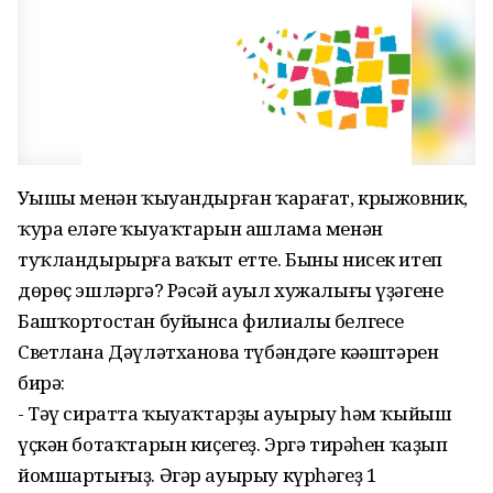
Уңышы менән ҡыуандырған ҡарағат, крыжовник,
ҡура еләге ҡыуаҡтарын ашлама менән
туҡландырырға ваҡыт етте. Быны нисек итеп
дөрөҫ эшләргә? Рәсәй ауыл хужалығы үҙәгенең
Башҡортостан буйынса филиалы белгесе
Светлана Дәүләтханова түбәндәге кәңәштәрен
бирә:
- Тәү сиратта ҡыуаҡтарҙың ауырыу һәм ҡыйыш
үҫкән ботаҡтарын киҫегеҙ. Эргә тирәһен ҡаҙып
йомшартығыҙ. Әгәр ауырыу күрһәгеҙ 1