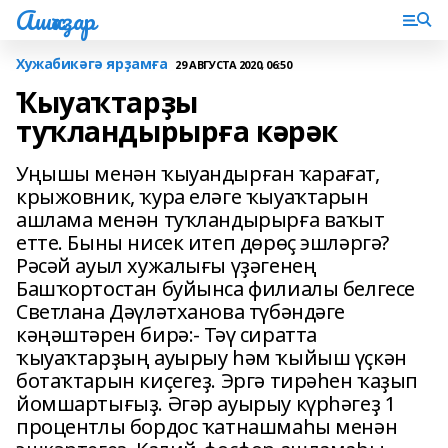
Ашҡаҙар
Хужабикәгә ярҙамға
29 АВГУСТА 2020, 06:50
Ҡыуаҡтарҙы
туҡландырырға кәрәк
Уңышы менән ҡыуандырған ҡарағат,
крыжовник, ҡура еләге ҡыуаҡтарын
ашлама менән туҡландырырға ваҡыт
етте. Быны нисек итеп дөрөҫ эшләргә?
Рәсәй ауыл хужалығы үҙәгенең
Башҡортостан буйынса филиалы белгесе
Светлана Дәүләтханова түбәндәге
кәңәштәрен бирә:- Тәү сиратта
ҡыуаҡтарҙың ауырыу һәм ҡыйыш үҫкән
ботаҡтарын киҫегеҙ. Эргә тирәһен ҡаҙып
йомшартығыҙ. Әгәр ауырыу күрһәгеҙ 1
процентлы бордос ҡатнашмаһы менән