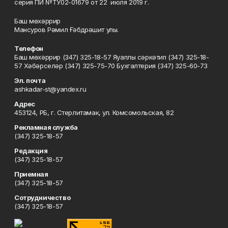
серия ПИ №ТУ02-01679 от 22 июля 2019 г.
Баш мөхәррир
Мансуров Рәмил Ғәбдрәшит улы.
Телефон
Баш мөхәррир (347) 325-18-57 Яуаплы сәркәтип (347) 325-18-
57 Хәбәрселәр (347) 325-75-70 Бухгалтерия (347) 325-60-73
Эл. почта
ashkadar-st@yandex.ru
Адрес
453124, РБ, г. Стерлитамак, ул. Комсомольская, 82
Рекламная служба
(347) 325-18-57
Редакция
(347) 325-18-57
Приемная
(347) 325-18-57
Сотрудничество
(347) 325-18-57